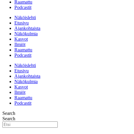
Raamattu
Podcastit
Näköislehti
Etusivu
Ajankohtaista
Näkökulmia
Kasvot
Ilmiöt
Raamattu
Podcastit
Näköislehti
Etusivu
Ajankohtaista
Näkökulmia
Kasvot
Ilmiöt
Raamattu
Podcastit
Search
Search