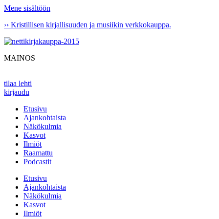
Mene sisältöön
›› Kristillisen kirjallisuuden ja musiikin verkkokauppa.
MAINOS
tilaa lehti
kirjaudu
Etusivu
Ajankohtaista
Näkökulmia
Kasvot
Ilmiöt
Raamattu
Podcastit
Etusivu
Ajankohtaista
Näkökulmia
Kasvot
Ilmiöt