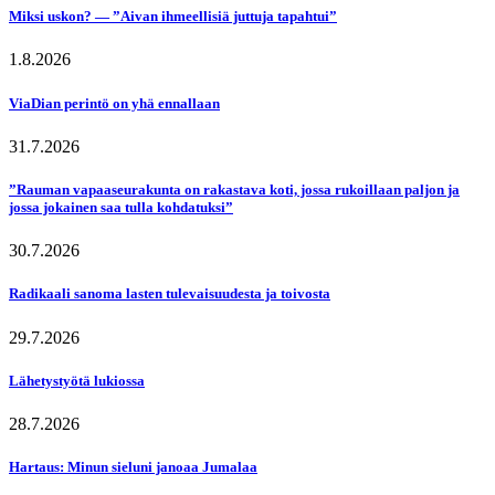
Miksi uskon? — ”Aivan ihmeellisiä juttuja tapahtui”
1.8.2026
ViaDian perintö on yhä ennallaan
31.7.2026
”Rauman vapaaseurakunta on rakastava koti, jossa rukoillaan paljon ja
jossa jokainen saa tulla kohdatuksi”
30.7.2026
Radikaali sanoma lasten tulevaisuudesta ja toivosta
29.7.2026
Lähetystyötä lukiossa
28.7.2026
Hartaus: Minun sieluni janoaa Jumalaa