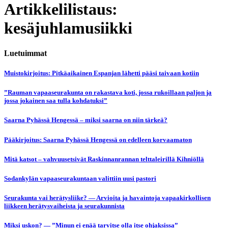
Artikkelilistaus:
kesäjuhlamusiikki
Luetuimmat
Muistokirjoitus: Pitkäaikainen Espanjan lähetti pääsi taivaan kotiin
”Rauman vapaaseurakunta on rakastava koti, jossa rukoillaan paljon ja
jossa jokainen saa tulla kohdatuksi”
Saarna Pyhässä Hengessä – miksi saarna on niin tärkeä?
Pääkirjoitus: Saarna Pyhässä Hengessä on edelleen korvaamaton
Mitä katsot – vahvuusetsivät Raskinnanrannan telttaleirillä Kihniöllä
Sodankylän vapaaseurakuntaan valittiin uusi pastori
Seurakunta vai herätysliike? — Arvioita ja havaintoja vapaakirkollisen
liikkeen herätysvaiheista ja seurakunnista
Miksi uskon? — ”Minun ei enää tarvitse olla itse ohjaksissa”