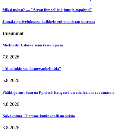
Miksi uskon? — ”Aivan ihmeellisiä juttuja tapahtui”
Jumalanpalveluksessa kaikkein eniten odotan saarnaa
Uusimmat
Mielipide: Uskovaisena tässä ajassa
7.8.2026
”Ai näinkin voi katuevankelioida”
5.8.2026
Pääkirjoitus: Saarna Pyhässä Hengessä on edelleen korvaamaton
4.8.2026
Näkökulma: Olemme kuninkaallista sukua
3.8.2026