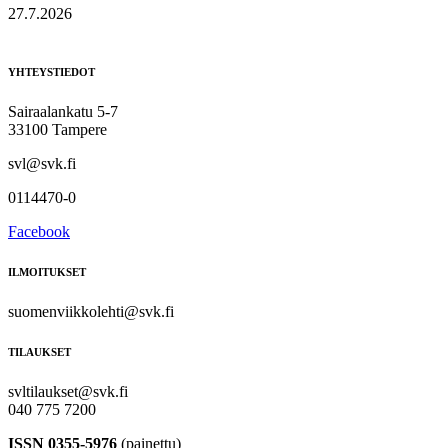
27.7.2026
YHTEYSTIEDOT
Sairaalankatu 5-7
33100 Tampere
svl@svk.fi
0114470-0
Facebook
ILMOITUKSET
suomenviikkolehti@svk.fi
TILAUKSET
svltilaukset@svk.fi
040 775 7200
ISSN 0355-5976
(painettu)