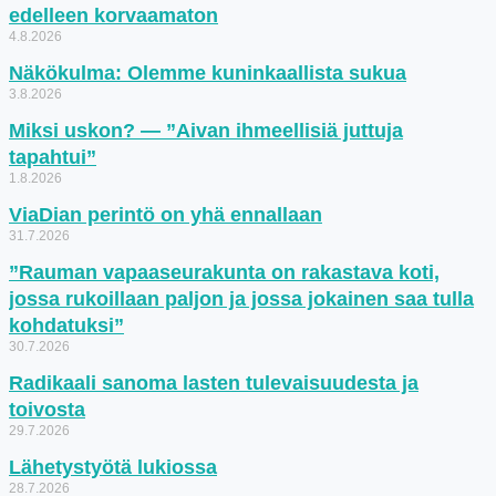
edelleen korvaamaton
4.8.2026
Näkökulma: Olemme kuninkaallista sukua
3.8.2026
Miksi uskon? — ”Aivan ihmeellisiä juttuja
tapahtui”
1.8.2026
ViaDian perintö on yhä ennallaan
31.7.2026
”Rauman vapaaseurakunta on rakastava koti,
jossa rukoillaan paljon ja jossa jokainen saa tulla
kohdatuksi”
30.7.2026
Radikaali sanoma lasten tulevaisuudesta ja
toivosta
29.7.2026
Lähetystyötä lukiossa
28.7.2026