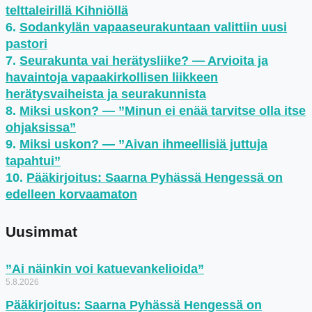
telttaleirillä Kihniöllä
Sodankylän vapaaseurakuntaan valittiin uusi
pastori
Seurakunta vai herätysliike? — Arvioita ja
havaintoja vapaakirkollisen liikkeen
herätysvaiheista ja seurakunnista
Miksi uskon? — ”Minun ei enää tarvitse olla itse
ohjaksissa”
Miksi uskon? — ”Aivan ihmeellisiä juttuja
tapahtui”
Pääkirjoitus: Saarna Pyhässä Hengessä on
edelleen korvaamaton
Uusimmat
”Ai näinkin voi katuevankelioida”
5.8.2026
Pääkirjoitus: Saarna Pyhässä Hengessä on