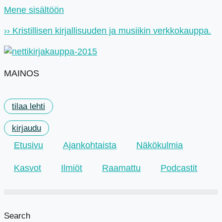
Mene sisältöön
›› Kristillisen kirjallisuuden ja musiikin verkkokauppa.
MAINOS
tilaa lehti
kirjaudu
Etusivu
Ajankohtaista
Näkökulmia
Kasvot
Ilmiöt
Raamattu
Podcastit
Search