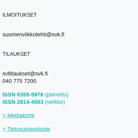
ILMOITUKSET
suomenviikkolehti@svk.fi
TILAUKSET
svltilaukset@svk.fi
040 775 7200
ISSN 0355-5976
(painettu)
ISSN 2814-4503
(verkko)
> Mediakortti
> Tietosuojaseloste