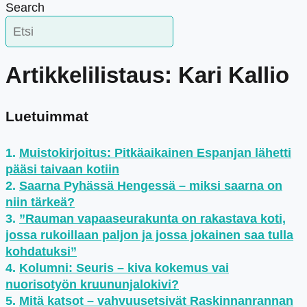
Search
Artikkelilistaus: Kari Kallio
Luetuimmat
Muistokirjoitus: Pitkäaikainen Espanjan lähetti
pääsi taivaan kotiin
Saarna Pyhässä Hengessä – miksi saarna on
niin tärkeä?
”Rauman vapaaseurakunta on rakastava koti,
jossa rukoillaan paljon ja jossa jokainen saa tulla
kohdatuksi”
Kolumni: Seuris – kiva kokemus vai
nuorisotyön kruununjalokivi?
Mitä katsot – vahvuusetsivät Raskinnanrannan