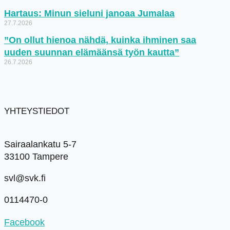
Hartaus: Minun sieluni janoaa Jumalaa
27.7.2026
”On ollut hienoa nähdä, kuinka ihminen saa
uuden suunnan elämäänsä työn kautta”
26.7.2026
YHTEYSTIEDOT
Sairaalankatu 5-7
33100 Tampere
svl@svk.fi
0114470-0
Facebook