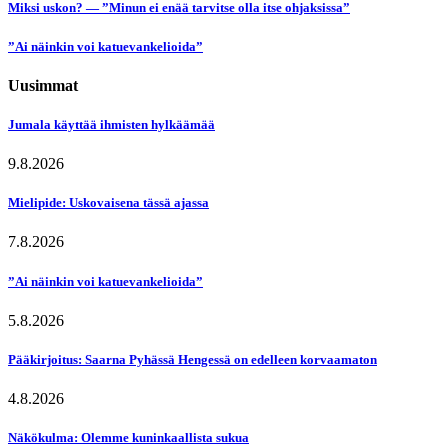
Miksi uskon? — ”Minun ei enää tarvitse olla itse ohjaksissa”
”Ai näinkin voi katuevankelioida”
Uusimmat
Jumala käyttää ihmisten hylkäämää
9.8.2026
Mielipide: Uskovaisena tässä ajassa
7.8.2026
”Ai näinkin voi katuevankelioida”
5.8.2026
Pääkirjoitus: Saarna Pyhässä Hengessä on edelleen korvaamaton
4.8.2026
Näkökulma: Olemme kuninkaallista sukua