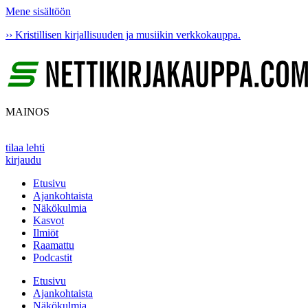
Mene sisältöön
›› Kristillisen kirjallisuuden ja musiikin verkkokauppa.
MAINOS
tilaa lehti
kirjaudu
Etusivu
Ajankohtaista
Näkökulmia
Kasvot
Ilmiöt
Raamattu
Podcastit
Etusivu
Ajankohtaista
Näkökulmia