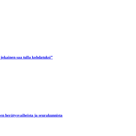
 jokainen saa tulla kohdatuksi”
een herätysvaiheista ja seurakunnista