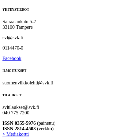
YHTEYSTIEDOT
Sairaalankatu 5-7
33100 Tampere
svl@svk.fi
0114470-0
Facebook
ILMOITUKSET
suomenviikkolehti@svk.fi
TILAUKSET
svltilaukset@svk.fi
040 775 7200
ISSN 0355-5976
(painettu)
ISSN 2814-4503
(verkko)
> Mediakortti