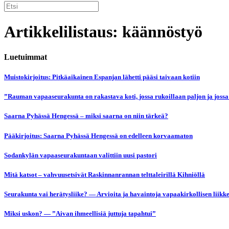
Artikkelilistaus: käännöstyö
Luetuimmat
Muistokirjoitus: Pitkäaikainen Espanjan lähetti pääsi taivaan kotiin
”Rauman vapaaseurakunta on rakastava koti, jossa rukoillaan paljon ja jossa
Saarna Pyhässä Hengessä – miksi saarna on niin tärkeä?
Pääkirjoitus: Saarna Pyhässä Hengessä on edelleen korvaamaton
Sodankylän vapaaseurakuntaan valittiin uusi pastori
Mitä katsot – vahvuusetsivät Raskinnanrannan telttaleirillä Kihniöllä
Seurakunta vai herätysliike? — Arvioita ja havaintoja vapaakirkollisen liikk
Miksi uskon? — ”Aivan ihmeellisiä juttuja tapahtui”