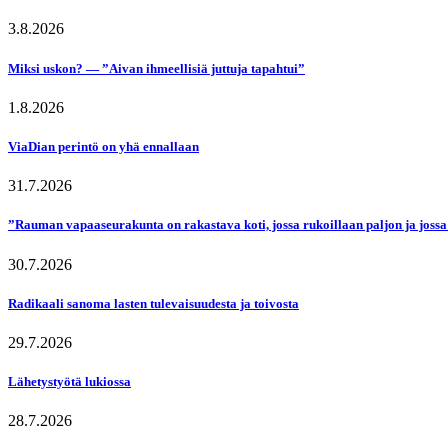
3.8.2026
Miksi uskon? — ”Aivan ihmeellisiä juttuja tapahtui”
1.8.2026
ViaDian perintö on yhä ennallaan
31.7.2026
”Rauman vapaaseurakunta on rakastava koti, jossa rukoillaan paljon ja jossa
30.7.2026
Radikaali sanoma lasten tulevaisuudesta ja toivosta
29.7.2026
Lähetystyötä lukiossa
28.7.2026