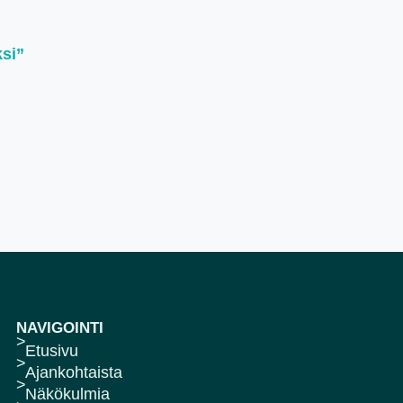
ksi”
NAVIGOINTI
Etusivu
Ajankohtaista
Näkökulmia