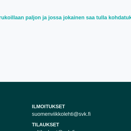
koillaan paljon ja jossa jokainen saa tulla kohdatu
ILMOITUKSET
suomenviikkolehti@svk.fi
TILAUKSET