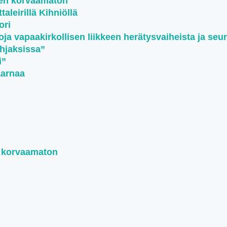
een korvaamaton
aleirillä Kihniöllä
ori
oja vapaakirkollisen liikkeen herätysvaiheista ja seu
ohjaksissa”
i”
aarnaa
n korvaamaton