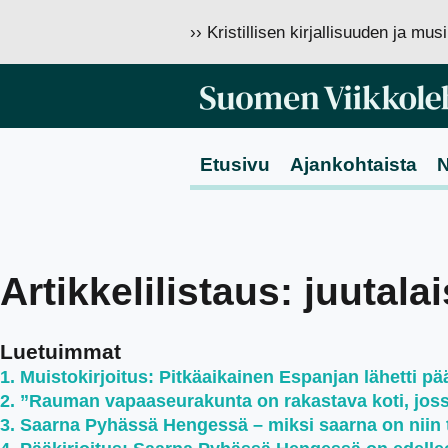
›› Kristillisen kirjallisuuden ja mu
Etusivu
Ajankohtaista
N
Artikkelilistaus: juutala
Luetuimmat
Muistokirjoitus: Pitkäaikainen Espanjan lähetti pää
”Rauman vapaaseurakunta on rakastava koti, jossa 
Saarna Pyhässä Hengessä – miksi saarna on niin 