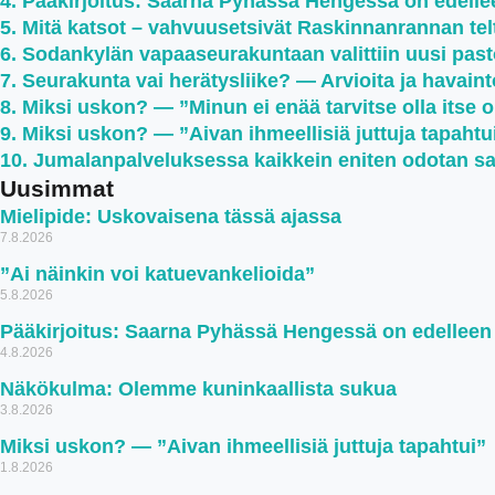
Pääkirjoitus: Saarna Pyhässä Hengessä on edell
Mitä katsot – vahvuusetsivät Raskinnanrannan teltt
Sodankylän vapaaseurakuntaan valittiin uusi past
Seurakunta vai herätysliike? — Arvioita ja havaint
Miksi uskon? — ”Minun ei enää tarvitse olla itse 
Miksi uskon? — ”Aivan ihmeellisiä juttuja tapahtu
Jumalanpalveluksessa kaikkein eniten odotan s
Uusimmat
Mielipide: Uskovaisena tässä ajassa
7.8.2026
”Ai näinkin voi katuevankelioida”
5.8.2026
Pääkirjoitus: Saarna Pyhässä Hengessä on edellee
4.8.2026
Näkökulma: Olemme kuninkaallista sukua
3.8.2026
Miksi uskon? — ”Aivan ihmeellisiä juttuja tapahtui”
1.8.2026