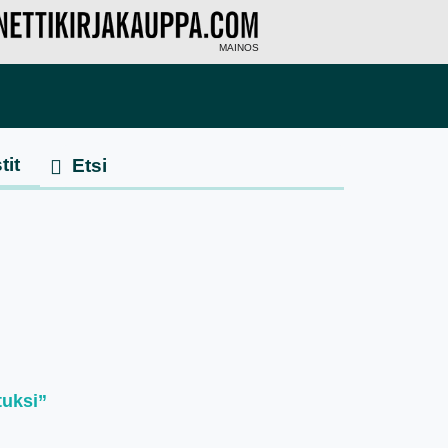
MAINOS
tit
tuksi”