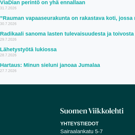
ViaDian perintö on yhä ennallaan
31.7.2026
”Rauman vapaaseurakunta on rakastava koti, jossa ru
30.7.2026
Radikaali sanoma lasten tulevaisuudesta ja toivosta
29.7.2026
Lähetystyötä lukiossa
28.7.2026
Hartaus: Minun sieluni janoaa Jumalaa
27.7.2026
YHTEYSTIEDOT
Sairaalankatu 5-7