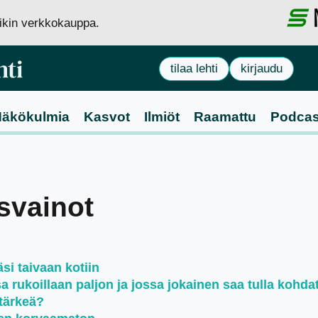
siikin verkkokauppa.
tilaa lehti
kirjaudu
äkökulmia
Kasvot
Ilmiöt
Raamattu
Podcas
isvainot
si taivaan kotiin
rukoillaan paljon ja jossa jokainen saa tulla kohda
tärkeä?