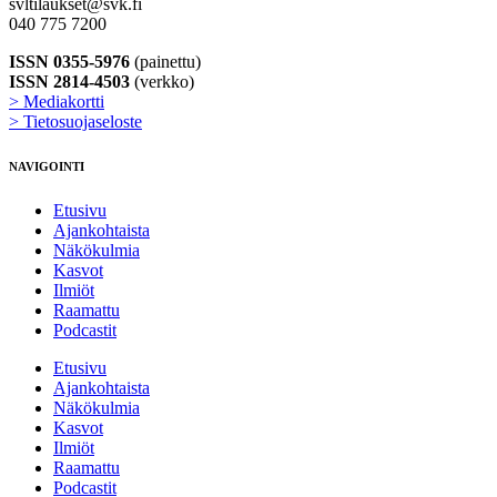
svltilaukset@svk.fi
040 775 7200
ISSN 0355-5976
(painettu)
ISSN 2814-4503
(verkko)
> Mediakortti
> Tietosuojaseloste
NAVIGOINTI
Etusivu
Ajankohtaista
Näkökulmia
Kasvot
Ilmiöt
Raamattu
Podcastit
Etusivu
Ajankohtaista
Näkökulmia
Kasvot
Ilmiöt
Raamattu
Podcastit