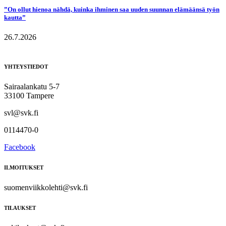
”On ollut hienoa nähdä, kuinka ihminen saa uuden suunnan elämäänsä työn
kautta”
26.7.2026
YHTEYSTIEDOT
Sairaalankatu 5-7
33100 Tampere
svl@svk.fi
0114470-0
Facebook
ILMOITUKSET
suomenviikkolehti@svk.fi
TILAUKSET