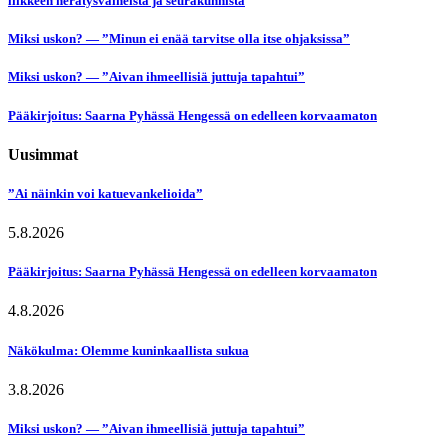
liikkeen herätysvaiheista ja seurakunnista
Miksi uskon? — ”Minun ei enää tarvitse olla itse ohjaksissa”
Miksi uskon? — ”Aivan ihmeellisiä juttuja tapahtui”
Pääkirjoitus: Saarna Pyhässä Hengessä on edelleen korvaamaton
Uusimmat
”Ai näinkin voi katuevankelioida”
5.8.2026
Pääkirjoitus: Saarna Pyhässä Hengessä on edelleen korvaamaton
4.8.2026
Näkökulma: Olemme kuninkaallista sukua
3.8.2026
Miksi uskon? — ”Aivan ihmeellisiä juttuja tapahtui”