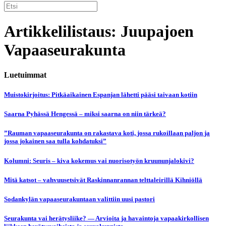
Artikkelilistaus: Juupajoen
Vapaaseurakunta
Luetuimmat
Muistokirjoitus: Pitkäaikainen Espanjan lähetti pääsi taivaan kotiin
Saarna Pyhässä Hengessä – miksi saarna on niin tärkeä?
”Rauman vapaaseurakunta on rakastava koti, jossa rukoillaan paljon ja
jossa jokainen saa tulla kohdatuksi”
Kolumni: Seuris – kiva kokemus vai nuorisotyön kruununjalokivi?
Mitä katsot – vahvuusetsivät Raskinnanrannan telttaleirillä Kihniöllä
Sodankylän vapaaseurakuntaan valittiin uusi pastori
Seurakunta vai herätysliike? — Arvioita ja havaintoja vapaakirkollisen