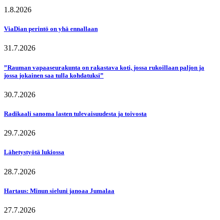
1.8.2026
ViaDian perintö on yhä ennallaan
31.7.2026
”Rauman vapaaseurakunta on rakastava koti, jossa rukoillaan paljon ja
jossa jokainen saa tulla kohdatuksi”
30.7.2026
Radikaali sanoma lasten tulevaisuudesta ja toivosta
29.7.2026
Lähetystyötä lukiossa
28.7.2026
Hartaus: Minun sieluni janoaa Jumalaa
27.7.2026