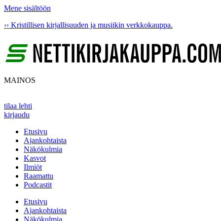
Mene sisältöön
›› Kristillisen kirjallisuuden ja musiikin verkkokauppa.
MAINOS
tilaa lehti
kirjaudu
Etusivu
Ajankohtaista
Näkökulmia
Kasvot
Ilmiöt
Raamattu
Podcastit
Etusivu
Ajankohtaista
Näkökulmia