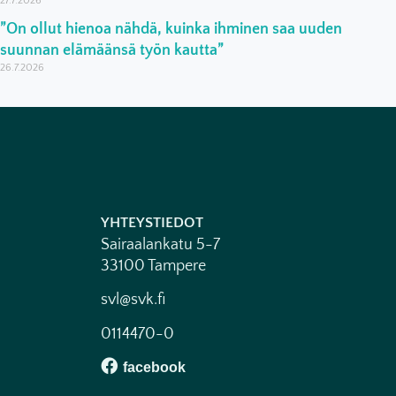
27.7.2026
”On ollut hienoa nähdä, kuinka ihminen saa uuden
suunnan elämäänsä työn kautta”
26.7.2026
YHTEYSTIEDOT
Sairaalankatu 5-7
33100 Tampere
svl@svk.fi
0114470-0