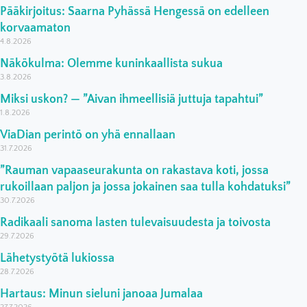
Pääkirjoitus: Saarna Pyhässä Hengessä on edelleen
korvaamaton
4.8.2026
Näkökulma: Olemme kuninkaallista sukua
3.8.2026
Miksi uskon? — ”Aivan ihmeellisiä juttuja tapahtui”
1.8.2026
ViaDian perintö on yhä ennallaan
31.7.2026
”Rauman vapaaseurakunta on rakastava koti, jossa
rukoillaan paljon ja jossa jokainen saa tulla kohdatuksi”
30.7.2026
Radikaali sanoma lasten tulevaisuudesta ja toivosta
29.7.2026
Lähetystyötä lukiossa
28.7.2026
Hartaus: Minun sieluni janoaa Jumalaa