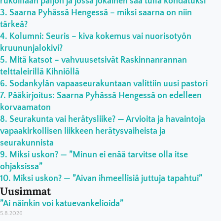
rukoillaan paljon ja jossa jokainen saa tulla kohdatuksi”
Saarna Pyhässä Hengessä – miksi saarna on niin
tärkeä?
Kolumni: Seuris – kiva kokemus vai nuorisotyön
kruununjalokivi?
Mitä katsot – vahvuusetsivät Raskinnanrannan
telttaleirillä Kihniöllä
Sodankylän vapaaseurakuntaan valittiin uusi pastori
Pääkirjoitus: Saarna Pyhässä Hengessä on edelleen
korvaamaton
Seurakunta vai herätysliike? — Arvioita ja havaintoja
vapaakirkollisen liikkeen herätysvaiheista ja
seurakunnista
Miksi uskon? — ”Minun ei enää tarvitse olla itse
ohjaksissa”
Miksi uskon? — ”Aivan ihmeellisiä juttuja tapahtui”
Uusimmat
”Ai näinkin voi katuevankelioida”
5.8.2026