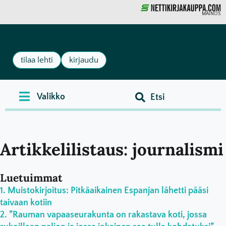
MAINOS
tilaa lehti
kirjaudu
Artikkelilistaus: journalismi
Luetuimmat
Muistokirjoitus: Pitkäaikainen Espanjan lähetti pääsi
taivaan kotiin
”Rauman vapaaseurakunta on rakastava koti, jossa