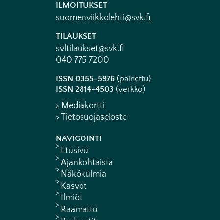
ILMOITUKSET
suomenviikkolehti@svk.fi
TILAUKSET
svltilaukset@svk.fi
040 775 7200
ISSN 0355-5976
(painettu)
ISSN 2814-4503
(verkko)
> Mediakortti
> Tietosuojaseloste
NAVIGOINTI
Etusivu
Ajankohtaista
Näkökulmia
Kasvot
Ilmiöt
Raamattu