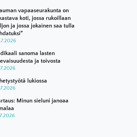
auman vapaaseurakunta on
kastava koti, jossa rukoillaan
ljon ja jossa jokainen saa tulla
hdatuksi”
.7.2026
dikaali sanoma lasten
levaisuudesta ja toivosta
.7.2026
hetystyötä lukiossa
.7.2026
rtaus: Minun sieluni janoaa
malaa
.7.2026