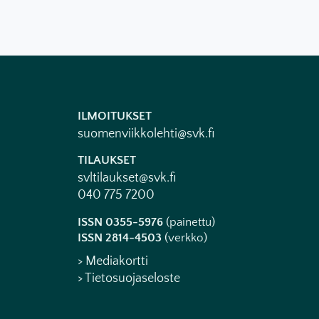
ILMOITUKSET
suomenviikkolehti@svk.fi
TILAUKSET
svltilaukset@svk.fi
040 775 7200
ISSN 0355-5976
(painettu)
ISSN 2814-4503
(verkko)
> Mediakortti
> Tietosuojaseloste