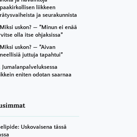
paakirkollisen liikkeen
rätysvaiheista ja seurakunnista
Miksi uskon? — ”Minun ei enää
rvitse olla itse ohjaksissa”
Miksi uskon? — ”Aivan
meellisiä juttuja tapahtui”
Jumalanpalveluksessa
ikkein eniten odotan saarnaa
usimmat
elipide: Uskovaisena tässä
assa