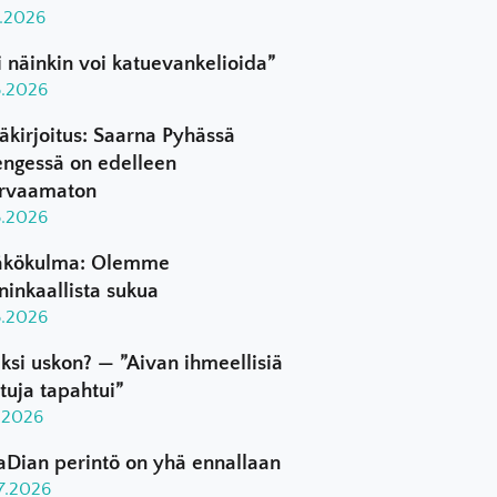
8.2026
i näinkin voi katuevankelioida”
8.2026
äkirjoitus: Saarna Pyhässä
ngessä on edelleen
rvaamaton
8.2026
kökulma: Olemme
ninkaallista sukua
8.2026
ksi uskon? — ”Aivan ihmeellisiä
ttuja tapahtui”
8.2026
aDian perintö on yhä ennallaan
.7.2026