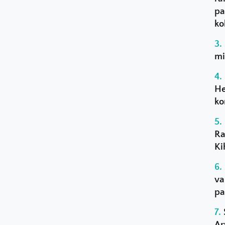
pa
ko
mi
He
ko
Ra
Ki
va
pa
Ar