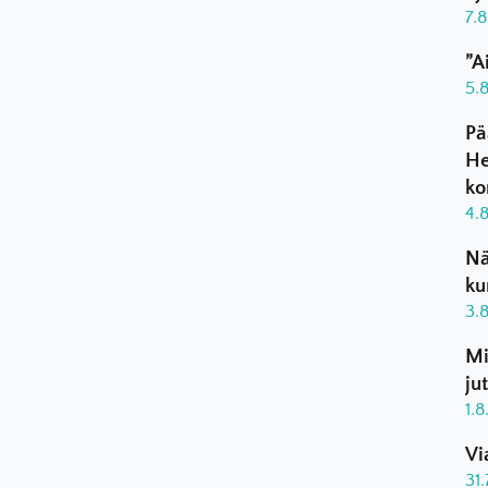
7.
”A
5.
Pä
He
ko
4.
Nä
ku
3.
Mi
ju
1.
Vi
31