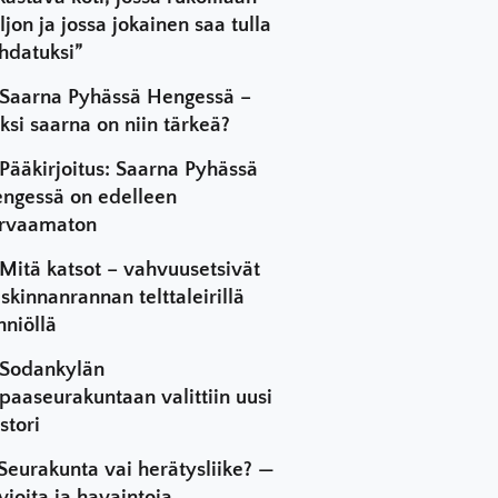
ljon ja jossa jokainen saa tulla
hdatuksi”
Saarna Pyhässä Hengessä –
ksi saarna on niin tärkeä?
Pääkirjoitus: Saarna Pyhässä
ngessä on edelleen
rvaamaton
Mitä katsot – vahvuusetsivät
skinnanrannan telttaleirillä
hniöllä
Sodankylän
paaseurakuntaan valittiin uusi
stori
Seurakunta vai herätysliike? —
vioita ja havaintoja