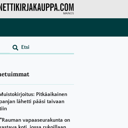
MAINOS
uetuimmat
Muistokirjoitus: Pitkäaikainen
panjan lähetti pääsi taivaan
tiin
”Rauman vapaaseurakunta on
kastava koti, jossa rukoillaan