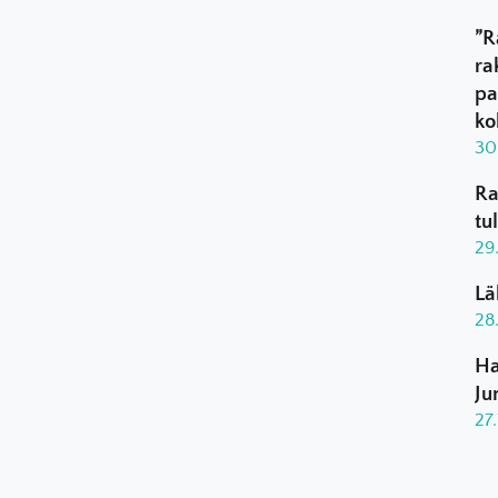
”R
ra
pa
ko
30
Ra
tu
29
Lä
28
Ha
Ju
27