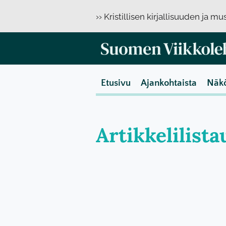
›› Kristillisen kirjallisuuden ja m
Etusivu
Ajankohtaista
Näk
Artikkelilista