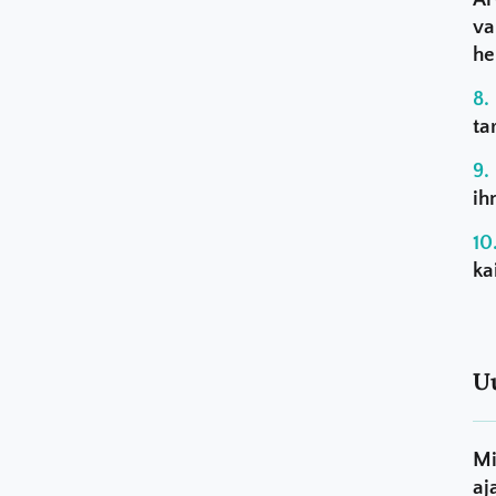
va
he
ta
ih
ka
U
Mi
aj