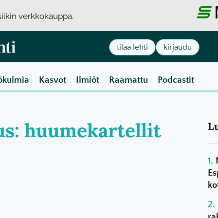
usiikin verkkokauppa.
tilaa lehti
kirjaudu
ökulmia
Kasvot
Ilmiöt
Raamattu
Podcastit
us: huumekartellit
L
Es
ko
ra