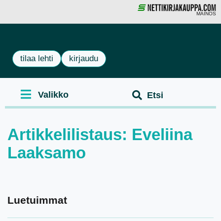
MAINOS
tilaa lehti
kirjaudu
Artikkelilistaus: Eveliina
Laaksamo
Luetuimmat