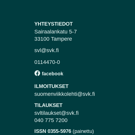
YHTEYSTIEDOT
Sairaalankatu 5-7
33100 Tampere
svl@svk.fi
0114470-0
ILMOITUKSET
suomenviikkolehti@svk.fi
TILAUKSET
svltilaukset@svk.fi
040 775 7200
ISSN 0355-5976
(painettu)