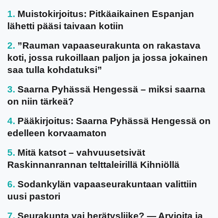
Muistokirjoitus: Pitkäaikainen Espanjan
lähetti pääsi taivaan kotiin
”Rauman vapaaseurakunta on rakastava
koti, jossa rukoillaan paljon ja jossa jokainen
saa tulla kohdatuksi”
Saarna Pyhässä Hengessä – miksi saarna
on niin tärkeä?
Pääkirjoitus: Saarna Pyhässä Hengessä on
edelleen korvaamaton
Mitä katsot – vahvuusetsivät
Raskinnanrannan telttaleirillä Kihniöllä
Sodankylän vapaaseurakuntaan valittiin
uusi pastori
Seurakunta vai herätysliike? — Arvioita ja