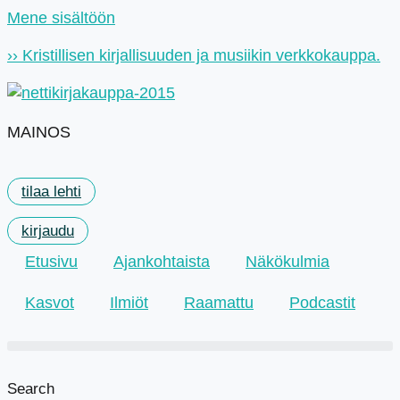
Mene sisältöön
›› Kristillisen kirjallisuuden ja musiikin verkkokauppa.
MAINOS
tilaa lehti
kirjaudu
Etusivu
Ajankohtaista
Näkökulmia
Kasvot
Ilmiöt
Raamattu
Podcastit
Search