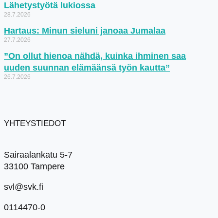
Lähetystyötä lukiossa
28.7.2026
Hartaus: Minun sieluni janoaa Jumalaa
27.7.2026
”On ollut hienoa nähdä, kuinka ihminen saa
uuden suunnan elämäänsä työn kautta”
26.7.2026
YHTEYSTIEDOT
Sairaalankatu 5-7
33100 Tampere
svl@svk.fi
0114470-0