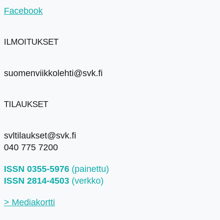
Facebook
ILMOITUKSET
suomenviikkolehti@svk.fi
TILAUKSET
svltilaukset@svk.fi
040 775 7200
ISSN 0355-5976
(painettu)
ISSN 2814-4503
(verkko)
> Mediakortti