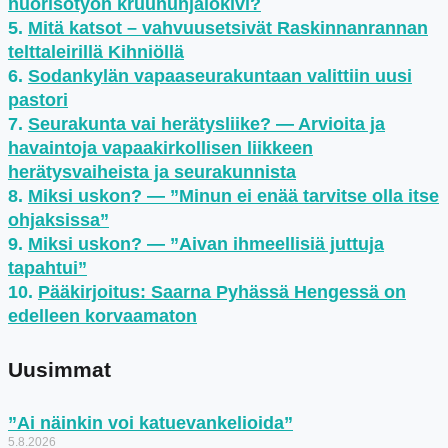
nuorisotyön kruununjalokivi?
Mitä katsot – vahvuusetsivät Raskinnanrannan
telttaleirillä Kihniöllä
Sodankylän vapaaseurakuntaan valittiin uusi
pastori
Seurakunta vai herätysliike? — Arvioita ja
havaintoja vapaakirkollisen liikkeen
herätysvaiheista ja seurakunnista
Miksi uskon? — ”Minun ei enää tarvitse olla itse
ohjaksissa”
Miksi uskon? — ”Aivan ihmeellisiä juttuja
tapahtui”
Pääkirjoitus: Saarna Pyhässä Hengessä on
edelleen korvaamaton
Uusimmat
”Ai näinkin voi katuevankelioida”
5.8.2026