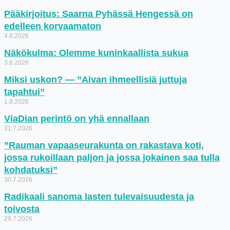
Pääkirjoitus: Saarna Pyhässä Hengessä on
edelleen korvaamaton
4.8.2026
Näkökulma: Olemme kuninkaallista sukua
3.8.2026
Miksi uskon? — ”Aivan ihmeellisiä juttuja
tapahtui”
1.8.2026
ViaDian perintö on yhä ennallaan
31.7.2026
”Rauman vapaaseurakunta on rakastava koti,
jossa rukoillaan paljon ja jossa jokainen saa tulla
kohdatuksi”
30.7.2026
Radikaali sanoma lasten tulevaisuudesta ja
toivosta
29.7.2026