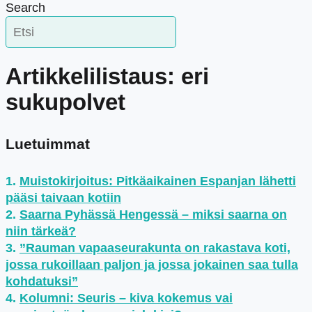
Search
Artikkelilistaus: eri
sukupolvet
Luetuimmat
Muistokirjoitus: Pitkäaikainen Espanjan lähetti
pääsi taivaan kotiin
Saarna Pyhässä Hengessä – miksi saarna on
niin tärkeä?
”Rauman vapaaseurakunta on rakastava koti,
jossa rukoillaan paljon ja jossa jokainen saa tulla
kohdatuksi”
Kolumni: Seuris – kiva kokemus vai