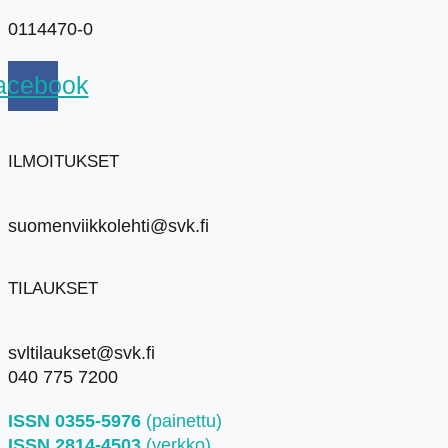
0114470-0
acebook
ILMOITUKSET
suomenviikkolehti@svk.fi
TILAUKSET
svltilaukset@svk.fi
040 775 7200
ISSN 0355-5976
(painettu)
ISSN 2814-4503
(verkko)