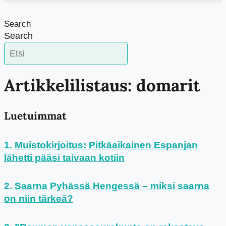
Search
Search
Artikkelilistaus: domarit
Luetuimmat
Muistokirjoitus: Pitkäaikainen Espanjan
lähetti pääsi taivaan kotiin
Saarna Pyhässä Hengessä – miksi saarna
on niin tärkeä?