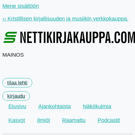
Mene sisältöön
›› Kristillisen kirjallisuuden ja musiikin verkkokauppa.
MAINOS
tilaa lehti
kirjaudu
Etusivu
Ajankohtaista
Näkökulmia
Kasvot
Ilmiöt
Raamattu
Podcastit