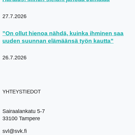
27.7.2026
”On ollut hienoa nähdä, kuinka ihminen saa
uuden suunnan elämäänsä työn kautta”
26.7.2026
YHTEYSTIEDOT
Sairaalankatu 5-7
33100 Tampere
svl@svk.fi