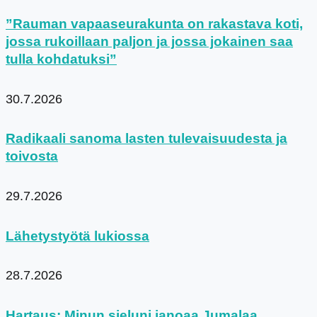
”Rauman vapaaseurakunta on rakastava koti,
jossa rukoillaan paljon ja jossa jokainen saa
tulla kohdatuksi”
30.7.2026
Radikaali sanoma lasten tulevaisuudesta ja
toivosta
29.7.2026
Lähetystyötä lukiossa
28.7.2026
Hartaus: Minun sieluni janoaa Jumalaa