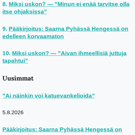
Miksi uskon? — ”Minun ei enää tarvitse olla
itse ohjaksissa”
Pääkirjoitus: Saarna Pyhässä Hengessä on
edelleen korvaamaton
Miksi uskon? — ”Aivan ihmeellisiä juttuja
tapahtui”
Uusimmat
”Ai näinkin voi katuevankelioida”
5.8.2026
Pääkirjoitus: Saarna Pyhässä Hengessä on