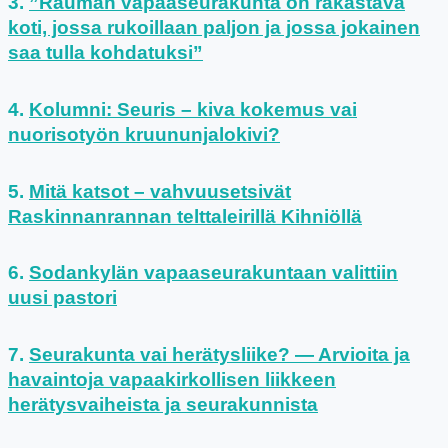
”Rauman vapaaseurakunta on rakastava
koti, jossa rukoillaan paljon ja jossa jokainen
saa tulla kohdatuksi”
Kolumni: Seuris – kiva kokemus vai
nuorisotyön kruununjalokivi?
Mitä katsot – vahvuusetsivät
Raskinnanrannan telttaleirillä Kihniöllä
Sodankylän vapaaseurakuntaan valittiin
uusi pastori
Seurakunta vai herätysliike? — Arvioita ja
havaintoja vapaakirkollisen liikkeen
herätysvaiheista ja seurakunnista