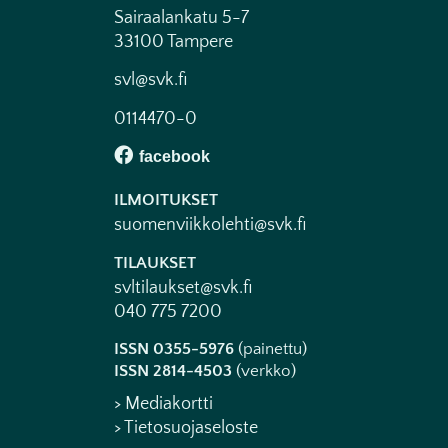
Sairaalankatu 5-7
33100 Tampere
svl@svk.fi
0114470-0
ILMOITUKSET
suomenviikkolehti@svk.fi
TILAUKSET
svltilaukset@svk.fi
040 775 7200
ISSN 0355-5976
(painettu)
ISSN 2814-4503
(verkko)
> Mediakortti
> Tietosuojaseloste