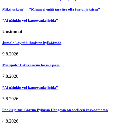
Miksi uskon? — ”Minun ei enää tarvitse olla itse ohjaksissa”
”Ai näinkin voi katuevankelioida”
Uusimmat
Jumala käyttää ihmisten hylkäämää
9.8.2026
Mielipide: Uskovaisena tässä ajassa
7.8.2026
”Ai näinkin voi katuevankelioida”
5.8.2026
Pääkirjoitus: Saarna Pyhässä Hengessä on edelleen korvaamaton
4.8.2026