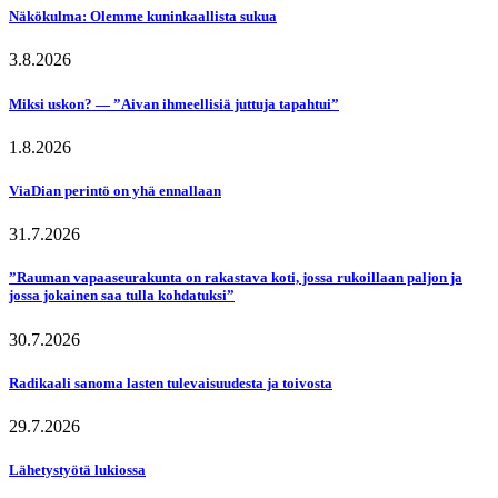
Näkökulma: Olemme kuninkaallista sukua
3.8.2026
Miksi uskon? — ”Aivan ihmeellisiä juttuja tapahtui”
1.8.2026
ViaDian perintö on yhä ennallaan
31.7.2026
”Rauman vapaaseurakunta on rakastava koti, jossa rukoillaan paljon ja
jossa jokainen saa tulla kohdatuksi”
30.7.2026
Radikaali sanoma lasten tulevaisuudesta ja toivosta
29.7.2026
Lähetystyötä lukiossa