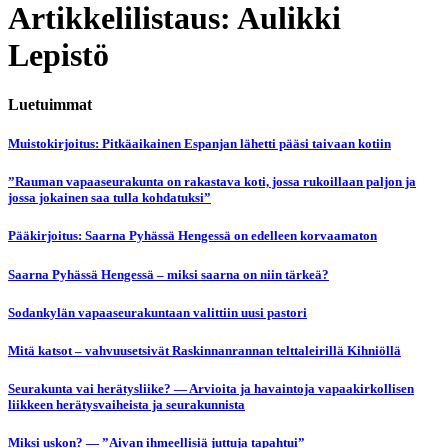
Artikkelilistaus: Aulikki
Lepistö
Luetuimmat
Muistokirjoitus: Pitkäaikainen Espanjan lähetti pääsi taivaan kotiin
”Rauman vapaaseurakunta on rakastava koti, jossa rukoillaan paljon ja
jossa jokainen saa tulla kohdatuksi”
Pääkirjoitus: Saarna Pyhässä Hengessä on edelleen korvaamaton
Saarna Pyhässä Hengessä – miksi saarna on niin tärkeä?
Sodankylän vapaaseurakuntaan valittiin uusi pastori
Mitä katsot – vahvuusetsivät Raskinnanrannan telttaleirillä Kihniöllä
Seurakunta vai herätysliike? — Arvioita ja havaintoja vapaakirkollisen
liikkeen herätysvaiheista ja seurakunnista
Miksi uskon? — ”Aivan ihmeellisiä juttuja tapahtui”