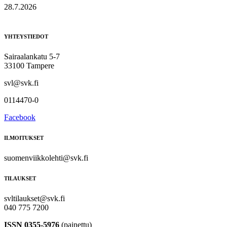
28.7.2026
YHTEYSTIEDOT
Sairaalankatu 5-7
33100 Tampere
svl@svk.fi
0114470-0
Facebook
ILMOITUKSET
suomenviikkolehti@svk.fi
TILAUKSET
svltilaukset@svk.fi
040 775 7200
ISSN 0355-5976
(painettu)