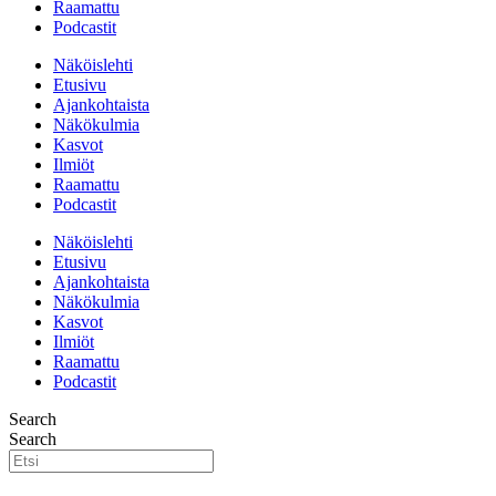
Raamattu
Podcastit
Näköislehti
Etusivu
Ajankohtaista
Näkökulmia
Kasvot
Ilmiöt
Raamattu
Podcastit
Näköislehti
Etusivu
Ajankohtaista
Näkökulmia
Kasvot
Ilmiöt
Raamattu
Podcastit
Search
Search