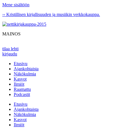
Mene sisältöön
›› Kristillisen kirjallisuuden ja musiikin verkkokauppa.
MAINOS
tilaa lehti
kirjaudu
Etusivu
Ajankohtaista
Näkökulmia
Kasvot
Ilmiöt
Raamattu
Podcastit
Etusivu
Ajankohtaista
Näkökulmia
Kasvot
Ilmiöt