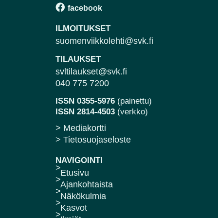
ILMOITUKSET
suomenviikkolehti@svk.fi
TILAUKSET
svltilaukset@svk.fi
040 775 7200
ISSN 0355-5976
(painettu)
ISSN 2814-4503
(verkko)
> Mediakortti
> Tietosuojaseloste
NAVIGOINTI
Etusivu
Ajankohtaista
Näkökulmia
Kasvot