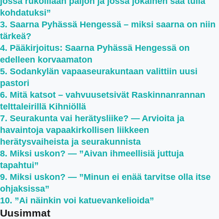
jossa rukoillaan paljon ja jossa jokainen saa tulla
kohdatuksi”
Saarna Pyhässä Hengessä – miksi saarna on niin
tärkeä?
Pääkirjoitus: Saarna Pyhässä Hengessä on
edelleen korvaamaton
Sodankylän vapaaseurakuntaan valittiin uusi
pastori
Mitä katsot – vahvuusetsivät Raskinnanrannan
telttaleirillä Kihniöllä
Seurakunta vai herätysliike? — Arvioita ja
havaintoja vapaakirkollisen liikkeen
herätysvaiheista ja seurakunnista
Miksi uskon? — ”Aivan ihmeellisiä juttuja
tapahtui”
Miksi uskon? — ”Minun ei enää tarvitse olla itse
ohjaksissa”
”Ai näinkin voi katuevankelioida”
Uusimmat