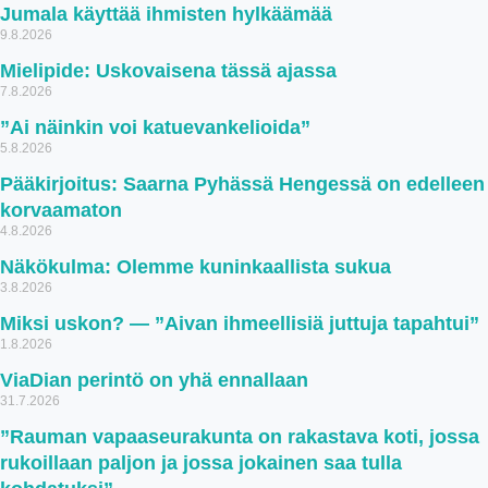
Jumala käyttää ihmisten hylkäämää
9.8.2026
Mielipide: Uskovaisena tässä ajassa
7.8.2026
”Ai näinkin voi katuevankelioida”
5.8.2026
Pääkirjoitus: Saarna Pyhässä Hengessä on edelleen
korvaamaton
4.8.2026
Näkökulma: Olemme kuninkaallista sukua
3.8.2026
Miksi uskon? — ”Aivan ihmeellisiä juttuja tapahtui”
1.8.2026
ViaDian perintö on yhä ennallaan
31.7.2026
”Rauman vapaaseurakunta on rakastava koti, jossa
rukoillaan paljon ja jossa jokainen saa tulla