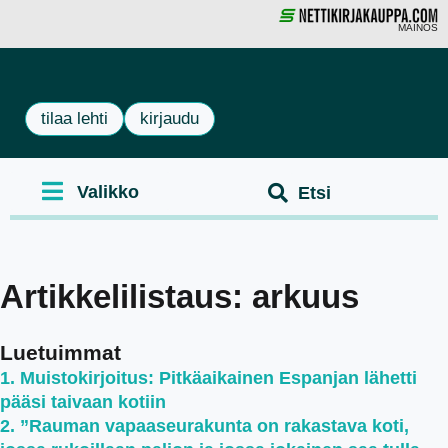
MAINOS
tilaa lehti
kirjaudu
Artikkelilistaus: arkuus
Luetuimmat
Muistokirjoitus: Pitkäaikainen Espanjan lähetti
pääsi taivaan kotiin
”Rauman vapaaseurakunta on rakastava koti,