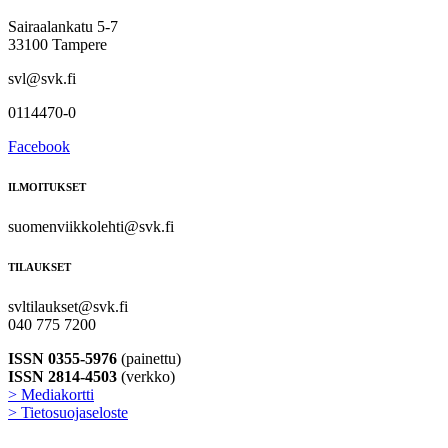
Sairaalankatu 5-7
33100 Tampere
svl@svk.fi
0114470-0
Facebook
ILMOITUKSET
suomenviikkolehti@svk.fi
TILAUKSET
svltilaukset@svk.fi
040 775 7200
ISSN 0355-5976
(painettu)
ISSN 2814-4503
(verkko)
> Mediakortti
> Tietosuojaseloste