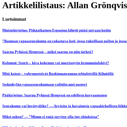
Artikkelilistaus: Allan Grönqvis
Luetuimmat
Muistokirjoitus: Pitkäaikainen Espanjan lähetti pääsi taivaan kotiin
”Rauman vapaaseurakunta on rakastava koti, jossa rukoillaan paljon ja jossa
Saarna Pyhässä Hengessä – miksi saarna on niin tärkeä?
Kolumni: Seuris – kiva kokemus vai nuorisotyön kruununjalokivi?
Mitä katsot – vahvuusetsivät Raskinnanrannan telttaleirillä Kihniöllä
Sodankylän vapaaseurakuntaan valittiin uusi pastori
Pääkirjoitus: Saarna Pyhässä Hengessä on edelleen korvaamaton
Seurakunta vai herätysliike? — Arvioita ja havaintoja vapaakirkollisen liikk
Miksi uskon? — ”Minun ei enää tarvitse olla itse ohjaksissa”