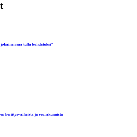
t
 jokainen saa tulla kohdatuksi”
een herätysvaiheista ja seurakunnista