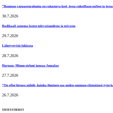
”Rauman vapaaseurakunta on rakastava koti, jossa rukoillaan paljon ja jossa
30.7.2026
Radikaali sanoma lasten tulevaisuudesta ja toivosta
29.7.2026
Lähetystyötä lukiossa
28.7.2026
Hartaus: Minun sieluni janoaa Jumalaa
27.7.2026
”On ollut hienoa nähdä, kuinka ihminen saa uuden suunnan elämäänsä työn k
26.7.2026
YHTEYSTIEDOT