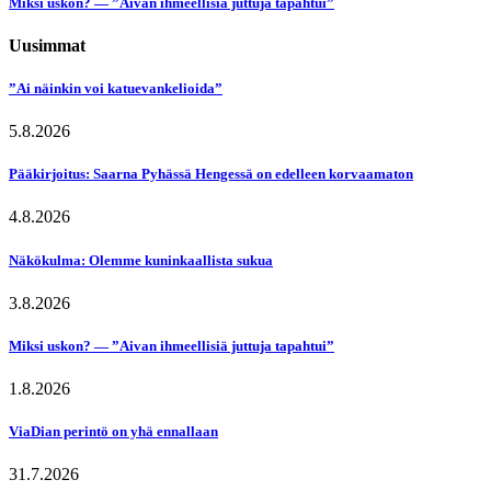
Miksi uskon? — ”Aivan ihmeellisiä juttuja tapahtui”
Uusimmat
”Ai näinkin voi katuevankelioida”
5.8.2026
Pääkirjoitus: Saarna Pyhässä Hengessä on edelleen korvaamaton
4.8.2026
Näkökulma: Olemme kuninkaallista sukua
3.8.2026
Miksi uskon? — ”Aivan ihmeellisiä juttuja tapahtui”
1.8.2026
ViaDian perintö on yhä ennallaan
31.7.2026