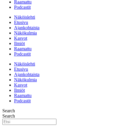
Raamattu
Podcastit
Näköislehti
Etusivu
Ajankohtaista
Näkökulmia
Kasvot
Ilmiöt
Raamattu
Podcastit
Näköislehti
Etusivu
Ajankohtaista
Näkökulmia
Kasvot
Ilmiöt
Raamattu
Podcastit
Search
Search