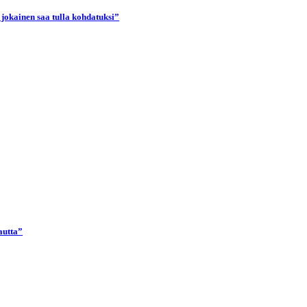
 jokainen saa tulla kohdatuksi”
autta”