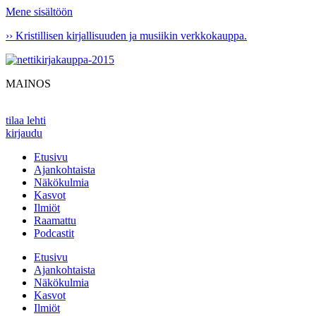
Mene sisältöön
›› Kristillisen kirjallisuuden ja musiikin verkkokauppa.
MAINOS
tilaa lehti
kirjaudu
Etusivu
Ajankohtaista
Näkökulmia
Kasvot
Ilmiöt
Raamattu
Podcastit
Etusivu
Ajankohtaista
Näkökulmia
Kasvot
Ilmiöt