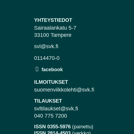
YHTEYSTIEDOT
Sairaalankatu 5-7
33100 Tampere
svl@svk.fi
0114470-0
ILMOITUKSET
suomenviikkolehti@svk.fi
TILAUKSET
svltilaukset@svk.fi
040 775 7200
ISSN 0355-5976
(painettu)
ISSN 2814-4503
(verkko)