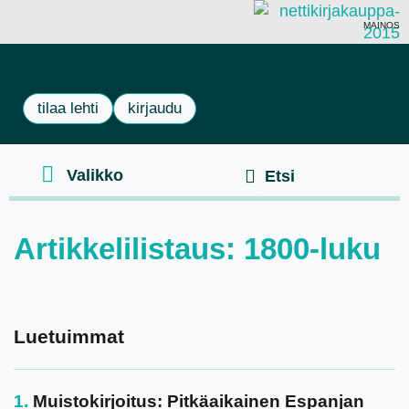
MAINOS
tilaa lehti
kirjaudu
Artikkelilistaus: 1800-luku
Luetuimmat
Muistokirjoitus: Pitkäaikainen Espanjan