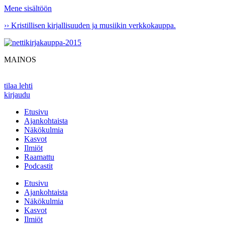
Mene sisältöön
›› Kristillisen kirjallisuuden ja musiikin verkkokauppa.
MAINOS
tilaa lehti
kirjaudu
Etusivu
Ajankohtaista
Näkökulmia
Kasvot
Ilmiöt
Raamattu
Podcastit
Etusivu
Ajankohtaista
Näkökulmia
Kasvot
Ilmiöt