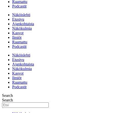
Raamattu
Podcastit
Näköislehti
Etusivu
Ajankohtaista
Näkökulmia
Kasvot
Ilmiöt
Raamattu
Podcastit
Näköislehti
Etusivu
Ajankohtaista
Näkökulmia
Kasvot
Ilmiöt
Raamattu
Podcastit
Search
Search