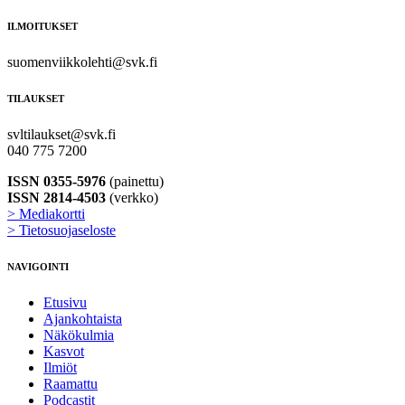
ILMOITUKSET
suomenviikkolehti@svk.fi
TILAUKSET
svltilaukset@svk.fi
040 775 7200
ISSN 0355-5976
(painettu)
ISSN 2814-4503
(verkko)
> Mediakortti
> Tietosuojaseloste
NAVIGOINTI
Etusivu
Ajankohtaista
Näkökulmia
Kasvot
Ilmiöt
Raamattu
Podcastit