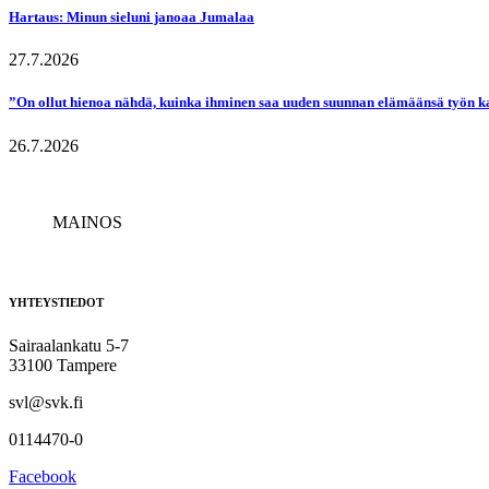
Hartaus: Minun sieluni janoaa Jumalaa
27.7.2026
”On ollut hienoa nähdä, kuinka ihminen saa uuden suunnan elämäänsä työn k
26.7.2026
MAINOS
YHTEYSTIEDOT
Sairaalankatu 5-7
33100 Tampere
svl@svk.fi
0114470-0
Facebook