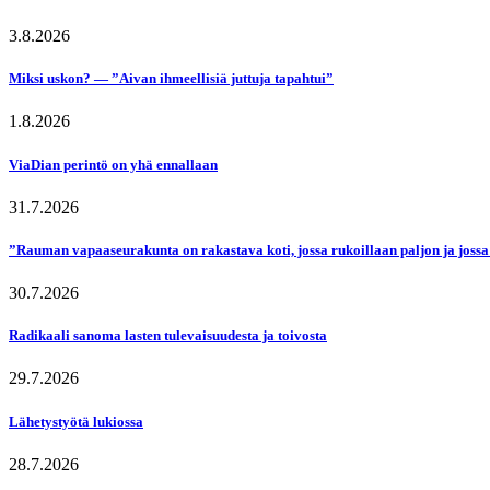
3.8.2026
Miksi uskon? — ”Aivan ihmeellisiä juttuja tapahtui”
1.8.2026
ViaDian perintö on yhä ennallaan
31.7.2026
”Rauman vapaaseurakunta on rakastava koti, jossa rukoillaan paljon ja jossa
30.7.2026
Radikaali sanoma lasten tulevaisuudesta ja toivosta
29.7.2026
Lähetystyötä lukiossa
28.7.2026