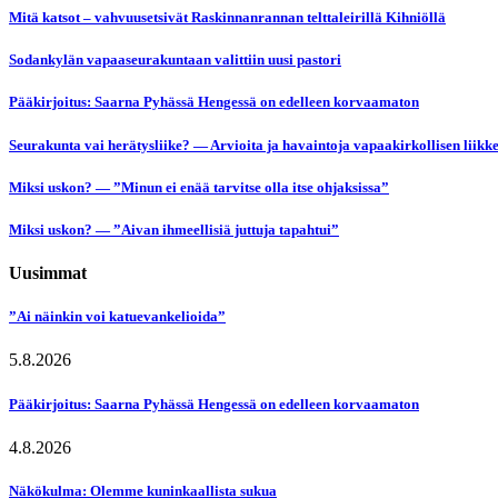
Mitä katsot – vahvuusetsivät Raskinnanrannan telttaleirillä Kihniöllä
Sodankylän vapaaseurakuntaan valittiin uusi pastori
Pääkirjoitus: Saarna Pyhässä Hengessä on edelleen korvaamaton
Seurakunta vai herätysliike? — Arvioita ja havaintoja vapaakirkollisen liikk
Miksi uskon? — ”Minun ei enää tarvitse olla itse ohjaksissa”
Miksi uskon? — ”Aivan ihmeellisiä juttuja tapahtui”
Uusimmat
”Ai näinkin voi katuevankelioida”
5.8.2026
Pääkirjoitus: Saarna Pyhässä Hengessä on edelleen korvaamaton
4.8.2026
Näkökulma: Olemme kuninkaallista sukua