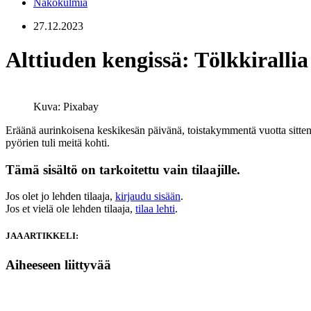
Näkökulmia
27.12.2023
Alttiuden kengissä: Tölkkiralli
Kuva: Pixabay
Eräänä aurinkoisena keskikesän päivänä, toistakymmentä vuotta sitten
pyörien tuli meitä kohti.
Tämä sisältö on tarkoitettu vain tilaajille.
Jos olet jo lehden tilaaja,
kirjaudu sisään
.
Jos et vielä ole lehden tilaaja,
tilaa lehti
.
JAA ARTIKKELI:
Aiheeseen liittyvää