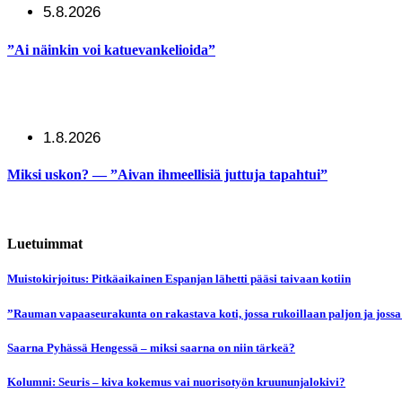
5.8.2026
”Ai näinkin voi katuevankelioida”
1.8.2026
Miksi uskon? — ”Aivan ihmeellisiä juttuja tapahtui”
Luetuimmat
Muistokirjoitus: Pitkäaikainen Espanjan lähetti pääsi taivaan kotiin
”Rauman vapaaseurakunta on rakastava koti, jossa rukoillaan paljon ja jossa
Saarna Pyhässä Hengessä – miksi saarna on niin tärkeä?
Kolumni: Seuris – kiva kokemus vai nuorisotyön kruununjalokivi?