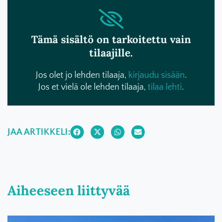
Tämä sisältö on tarkoitettu vain
tilaajille.
Jos olet jo lehden tilaaja,
kirjaudu sisään
.
Jos et vielä ole lehden tilaaja,
tilaa lehti
.
JAA ARTIKKELI:
Aiheeseen liittyvää