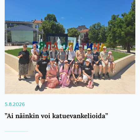
5.8.2026
”Ai näinkin voi katuevankelioida”