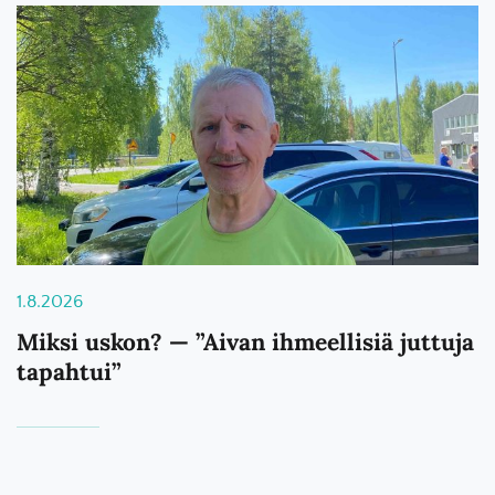
1.8.2026
Miksi uskon? — ”Aivan ihmeellisiä juttuja
tapahtui”