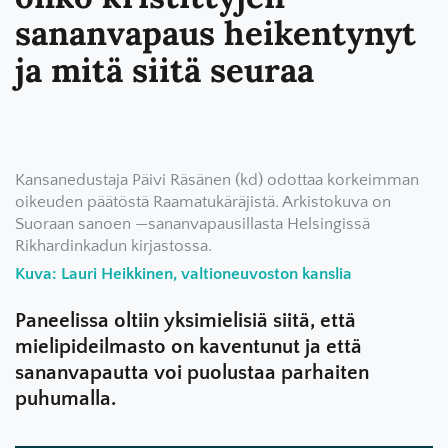
sananvapaus heikentynyt
ja mitä siitä seuraa
Kansanedustaja Päivi Räsänen (kd) odottaa korkeimman
oikeuden päätöstä Raamatukäräjistä. Arkistokuva on
Suoraan sanoen —sananvapausillasta Helsingissä
Rikhardinkadun kirjastossa.
Kuva: Lauri Heikkinen, valtioneuvoston kanslia
Paneelissa oltiin yksimielisiä siitä, että
mielipideilmasto on kaventunut ja että
sananvapautta voi puolustaa parhaiten
puhumalla.