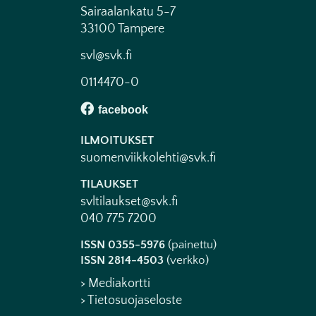
Sairaalankatu 5-7
33100 Tampere
svl@svk.fi
0114470-0
ILMOITUKSET
suomenviikkolehti@svk.fi
TILAUKSET
svltilaukset@svk.fi
040 775 7200
ISSN 0355-5976
(painettu)
ISSN 2814-4503
(verkko)
> Mediakortti
> Tietosuojaseloste