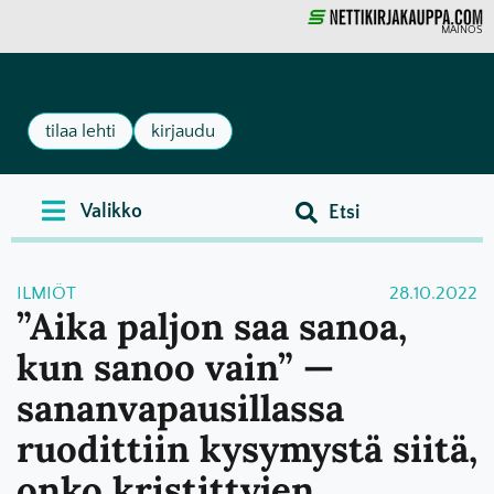
MAINOS
tilaa lehti
kirjaudu
ILMIÖT
28.10.2022
”Aika paljon saa sanoa,
kun sanoo vain” —
sananvapausillassa
ruodittiin kysymystä siitä,
onko kristittyjen