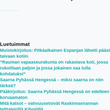
Luetuimmat
Muistokirjoitus: Pitkäaikainen Espanjan lähetti pääsi
taivaan kotiin
”Rauman vapaaseurakunta on rakastava koti, jossa
rukoillaan paljon ja jossa jokainen saa tulla
kohdatuksi”
Saarna Pyhässä Hengessä – miksi saarna on niin
tärkeä?
Pääkirjoitus: Saarna Pyhässä Hengessä on edelleen
korvaamaton
Mitä katsot – vahvuusetsivät Raskinnanrannan
telttaleirillä Kihniöllä