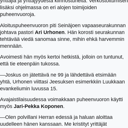
yrittäjiä ja yrittäjyydestä kiinnostuneita. Verkostoitumisen
lisäksi ohjelmassa on eri alojen toimijoiden
puheenvuoroja.
Aloituspuheenvuoron piti Seinäjoen vapaaseurakunnan
johtava pastori
Ari Urhonen
. Hän korosti seurakunnan
tehtävää viedä sanomaa sinne, mihin ehkä harvemmin
mennään.
Avoimesti hän myös kertoi hetkistä, jolloin on tuntunut,
että tie eteenpäin tukossa.
—Joskus on jätettävä ne 99 ja lähdettävä etsimään
yhtä, Urhonen viittasi Jeesuksen esimerkkiin Luukkaan
evankeliumin luvussa 15.
Avajaistilaisuudessa voimakkaan puheenvuoron käytti
myös
Jari-Pekka Koponen
.
—Olen polvillani Herran edessä ja haluan aloittaa
uudelleen hänen kanssaan. Me kristityt yrittäjät