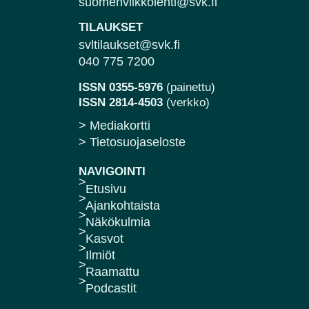
suomenviikkolehti@svk.fi
TILAUKSET
svltilaukset@svk.fi
040 775 7200
ISSN 0355-5976
(painettu)
ISSN 2814-4503
(verkko)
> Mediakortti
> Tietosuojaseloste
NAVIGOINTI
Etusivu
Ajankohtaista
Näkökulmia
Kasvot
Ilmiöt
Raamattu
Podcastit