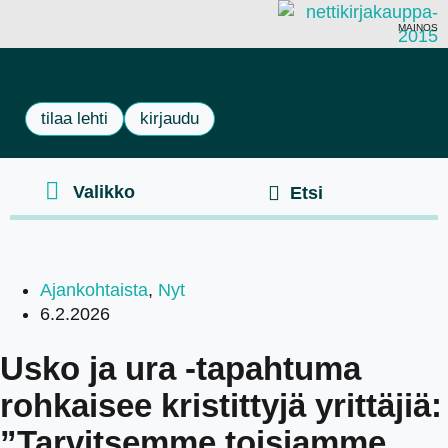
MAINOS
tilaa lehti
kirjaudu
Ajankohtaista
,
Nyt
6.2.2026
Usko ja ura -tapahtuma
rohkaisee kristittyjä yrittäjiä:
”Tarvitsemme toisiamme,