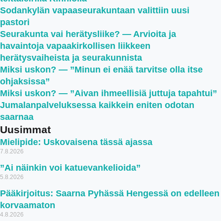
Sodankylän vapaaseurakuntaan valittiin uusi
pastori
Seurakunta vai herätysliike? — Arvioita ja
havaintoja vapaakirkollisen liikkeen
herätysvaiheista ja seurakunnista
Miksi uskon? — ”Minun ei enää tarvitse olla itse
ohjaksissa”
Miksi uskon? — ”Aivan ihmeellisiä juttuja tapahtui”
Jumalanpalveluksessa kaikkein eniten odotan
saarnaa
Uusimmat
Mielipide: Uskovaisena tässä ajassa
7.8.2026
”Ai näinkin voi katuevankelioida”
5.8.2026
Pääkirjoitus: Saarna Pyhässä Hengessä on edelleen
korvaamaton
4.8.2026