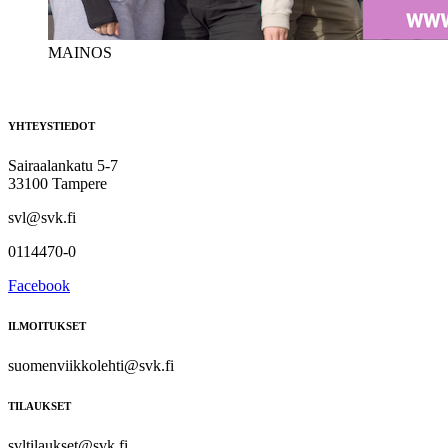
MAINOS
YHTEYSTIEDOT
Sairaalankatu 5-7
33100 Tampere
svl@svk.fi
0114470-0
Facebook
ILMOITUKSET
suomenviikkolehti@svk.fi
TILAUKSET
svltilaukset@svk.fi