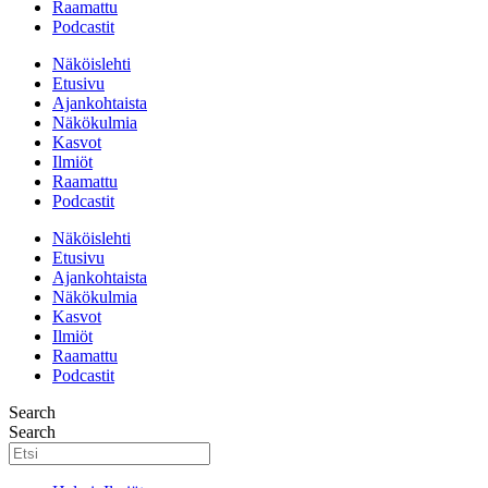
Raamattu
Podcastit
Näköislehti
Etusivu
Ajankohtaista
Näkökulmia
Kasvot
Ilmiöt
Raamattu
Podcastit
Näköislehti
Etusivu
Ajankohtaista
Näkökulmia
Kasvot
Ilmiöt
Raamattu
Podcastit
Search
Search