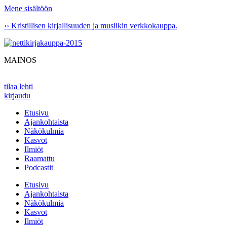
Mene sisältöön
›› Kristillisen kirjallisuuden ja musiikin verkkokauppa.
MAINOS
tilaa lehti
kirjaudu
Etusivu
Ajankohtaista
Näkökulmia
Kasvot
Ilmiöt
Raamattu
Podcastit
Etusivu
Ajankohtaista
Näkökulmia
Kasvot
Ilmiöt