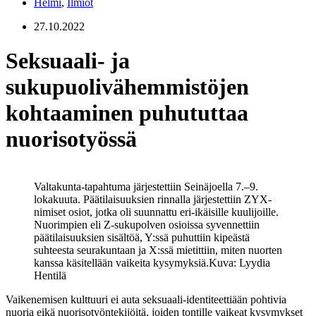
Helmi
,
Ilmiöt
27.10.2022
Seksuaali- ja
sukupuolivähemmistöjen
kohtaaminen puhututtaa
nuorisotyössä
Valtakunta-tapahtuma järjestettiin Seinäjoella 7.–9.
lokakuuta. Päätilaisuuksien rinnalla järjestettiin ZYX-
nimiset osiot, jotka oli suunnattu eri-ikäisille kuulijoille.
Nuorimpien eli Z-sukupolven osioissa syvennettiin
päätilaisuuksien sisältöä, Y:ssä puhuttiin kipeästä
suhteesta seurakuntaan ja X:ssä mietittiin, miten nuorten
kanssa käsitellään vaikeita kysymyksiä.
Kuva: Lyydia
Hentilä
Vaikenemisen kulttuuri ei auta seksuaali-identiteettiään pohtivia
nuoria eikä nuorisotyöntekijöitä, joiden tontille vaikeat kysymykset