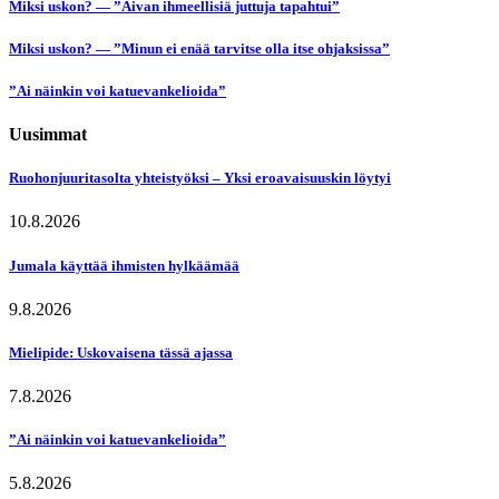
Miksi uskon? — ”Aivan ihmeellisiä juttuja tapahtui”
Miksi uskon? — ”Minun ei enää tarvitse olla itse ohjaksissa”
”Ai näinkin voi katuevankelioida”
Uusimmat
Ruohonjuuritasolta yhteistyöksi – Yksi eroavaisuuskin löytyi
10.8.2026
Jumala käyttää ihmisten hylkäämää
9.8.2026
Mielipide: Uskovaisena tässä ajassa
7.8.2026
”Ai näinkin voi katuevankelioida”
5.8.2026