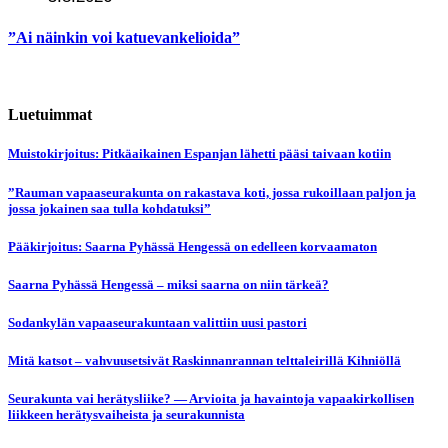
”Ai näinkin voi katuevankelioida”
Luetuimmat
Muistokirjoitus: Pitkäaikainen Espanjan lähetti pääsi taivaan kotiin
”Rauman vapaaseurakunta on rakastava koti, jossa rukoillaan paljon ja
jossa jokainen saa tulla kohdatuksi”
Pääkirjoitus: Saarna Pyhässä Hengessä on edelleen korvaamaton
Saarna Pyhässä Hengessä – miksi saarna on niin tärkeä?
Sodankylän vapaaseurakuntaan valittiin uusi pastori
Mitä katsot – vahvuusetsivät Raskinnanrannan telttaleirillä Kihniöllä
Seurakunta vai herätysliike? — Arvioita ja havaintoja vapaakirkollisen
liikkeen herätysvaiheista ja seurakunnista