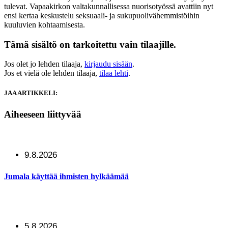
tulevat. Vapaakirkon valtakunnallisessa nuorisotyössä avattiin nyt
ensi kertaa keskustelu seksuaali- ja sukupuolivähemmistöihin
kuuluvien kohtaamisesta.
Tämä sisältö on tarkoitettu vain tilaajille.
Jos olet jo lehden tilaaja,
kirjaudu sisään
.
Jos et vielä ole lehden tilaaja,
tilaa lehti
.
JAA ARTIKKELI:
Aiheeseen liittyvää
9.8.2026
Jumala käyttää ihmisten hylkäämää
5.8.2026