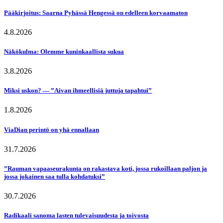
Pääkirjoitus: Saarna Pyhässä Hengessä on edelleen korvaamaton
4.8.2026
Näkökulma: Olemme kuninkaallista sukua
3.8.2026
Miksi uskon? — ”Aivan ihmeellisiä juttuja tapahtui”
1.8.2026
ViaDian perintö on yhä ennallaan
31.7.2026
”Rauman vapaaseurakunta on rakastava koti, jossa rukoillaan paljon ja
jossa jokainen saa tulla kohdatuksi”
30.7.2026
Radikaali sanoma lasten tulevaisuudesta ja toivosta