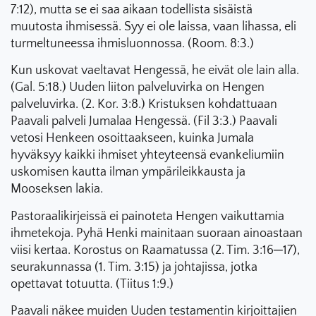
7:12), mutta se ei saa aikaan todellista sisäistä
muutosta ihmisessä. Syy ei ole laissa, vaan lihassa, eli
turmeltuneessa ihmisluonnossa. (Room. 8:3.)
Kun uskovat vaeltavat Hengessä, he eivät ole lain alla.
(Gal. 5:18.) Uuden liiton palveluvirka on Hengen
palveluvirka. (2. Kor. 3:8.) Kristuksen kohdattuaan
Paavali palveli Jumalaa Hengessä. (Fil 3:3.) Paavali
vetosi Henkeen osoittaakseen, kuinka Jumala
hyväksyy kaikki ihmiset yhteyteensä evankeliumiin
uskomisen kautta ilman ympärileikkausta ja
Mooseksen lakia.
Pastoraalikirjeissä ei painoteta Hengen vaikuttamia
ihmetekoja. Pyhä Henki mainitaan suoraan ainoastaan
viisi kertaa. Korostus on Raamatussa (2. Tim. 3:16─17),
seurakunnassa (1. Tim. 3:15) ja johtajissa, jotka
opettavat totuutta. (Tiitus 1:9.)
Paavali näkee muiden Uuden testamentin kirjoittajien