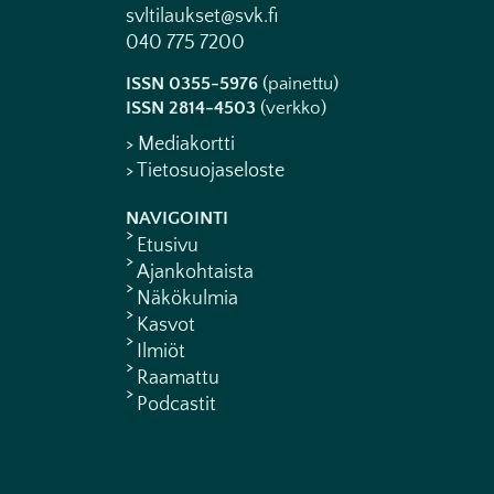
svltilaukset@svk.fi
040 775 7200
ISSN 0355-5976
(painettu)
ISSN 2814-4503
(verkko)
> Mediakortti
> Tietosuojaseloste
NAVIGOINTI
Etusivu
Ajankohtaista
Näkökulmia
Kasvot
Ilmiöt
Raamattu
Podcastit