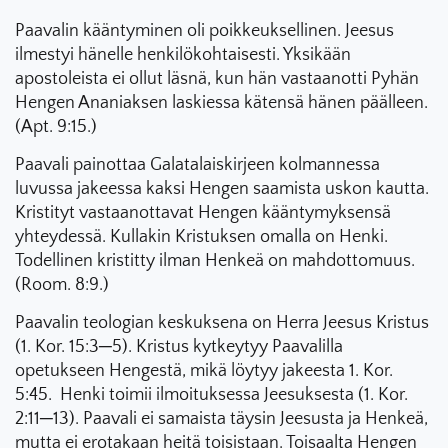
Paavalin kääntyminen oli poikkeuksellinen. Jeesus
ilmestyi hänelle henkilökohtaisesti. Yksikään
apostoleista ei ollut läsnä, kun hän vastaanotti Pyhän
Hengen Ananiaksen laskiessa kätensä hänen päälleen.
(Apt. 9:15.)
Paavali painottaa Galatalaiskirjeen kolmannessa
luvussa jakeessa kaksi Hengen saamista uskon kautta.
Kristityt vastaanottavat Hengen kääntymyksensä
yhteydessä. Kullakin Kristuksen omalla on Henki.
Todellinen kristitty ilman Henkeä on mahdottomuus.
(Room. 8:9.)
Paavalin teologian keskuksena on Herra Jeesus Kristus
(1. Kor. 15:3─5). Kristus kytkeytyy Paavalilla
opetukseen Hengestä, mikä löytyy jakeesta 1. Kor.
5:45. Henki toimii ilmoituksessa Jeesuksesta (1. Kor.
2:11─13). Paavali ei samaista täysin Jeesusta ja Henkeä,
mutta ei erotakaan heitä toisistaan. Toisaalta Hengen