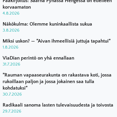
Pääkirjoitus: Saarna Pyhässä Hengessä on edelleen
korvaamaton
4.8.2026
Näkökulma: Olemme kuninkaallista sukua
3.8.2026
Miksi uskon? — ”Aivan ihmeellisiä juttuja tapahtui”
1.8.2026
ViaDian perintö on yhä ennallaan
31.7.2026
”Rauman vapaaseurakunta on rakastava koti, jossa
rukoillaan paljon ja jossa jokainen saa tulla
kohdatuksi”
30.7.2026
Radikaali sanoma lasten tulevaisuudesta ja toivosta
29.7.2026