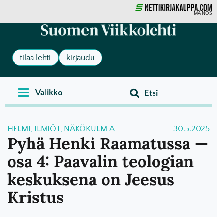
MAINOS
tilaa lehti
kirjaudu
HELMI
,
ILMIÖT
,
NÄKÖKULMIA
30.5.2025
Pyhä Henki Raamatussa —
osa 4: Paavalin teologian
keskuksena on Jeesus
Kristus