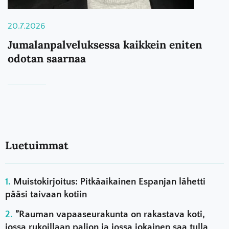
20.7.2026
Jumalanpalveluksessa kaikkein eniten
odotan saarnaa
Luetuimmat
Muistokirjoitus: Pitkäaikainen Espanjan lähetti
pääsi taivaan kotiin
”Rauman vapaaseurakunta on rakastava koti,
jossa rukoillaan paljon ja jossa jokainen saa tulla