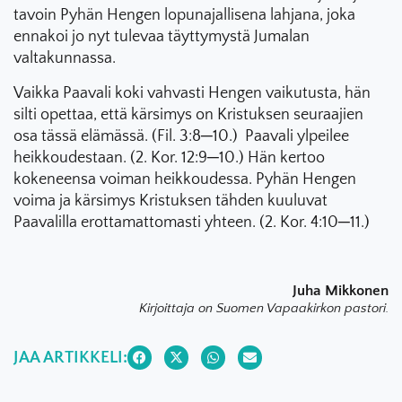
tavoin Pyhän Hengen lopunajallisena lahjana, joka
ennakoi jo nyt tulevaa täyttymystä Jumalan
valtakunnassa.
Vaikka Paavali koki vahvasti Hengen vaikutusta, hän
silti opettaa, että kärsimys on Kristuksen seuraajien
osa tässä elämässä. (Fil. 3:8─10.) Paavali ylpeilee
heikkoudestaan. (2. Kor. 12:9─10.) Hän kertoo
kokeneensa voiman heikkoudessa. Pyhän Hengen
voima ja kärsimys Kristuksen tähden kuuluvat
Paavalilla erottamattomasti yhteen. (2. Kor. 4:10─11.)
Juha Mikkonen
Kirjoittaja on Suomen Vapaakirkon pastori.
JAA ARTIKKELI: