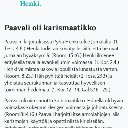
Henki.
Paavali oli karismaatikko
Paavalin kirjoituksissa Pyhä Henki tulee Jumalalta. (1.
Tess. 4:8.) Henki todistaa kristityille siitä, että he ovat
Jumalan hyväksymiä. (Room. 15:16.) Henki ilmenee
erityisellä tavalla evankeliumin voimassa. (1. Kor. 2:4.)
Henki valmistaa uskovia lopullista lunastusta varten.
(Room. 8:23.) Hän pyhittää heidät (2. Tess. 2:13) ja
yhdistää seurakunnan ja kasvattaa hyveellisen
toiminnan hedelmää. (1. Kor. 12─14; Gal 5:16─25.)
Paavali oli niin sanottu karismaatikko. Hänellä oli hyvin
voimakas kokemus Hengen voimasta ja johdatuksesta.
(Room:8:14,16.) Paavali harjoitti itse armolahjojen, siis
karismojen, käyttöä ja opetti niistä kirjeissään,