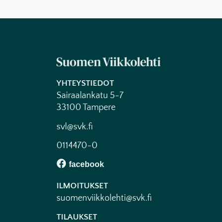
YHTEYSTIEDOT
Sairaalankatu 5-7
33100 Tampere
svl@svk.fi
0114470-0
ILMOITUKSET
suomenviikkolehti@svk.fi
TILAUKSET