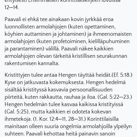
erityisesti Ensimmäisen korinttilaiskirjeen luvuissa
12─14.
Paavali ei ehkä tee ainakaan kovin jyrkkää eroa
luonnollisten armolahjojen (kuten opettaminen,
köyhien auttaminen ja johtaminen) ja ihmeenomaisten
armolahjojen (kuten profetoiminen, kielilläpuhuminen
ja parantaminen) välillä. Paavali näkee kaikkien
armolahjojen olevan tärkeitä kristillisen seurakunnan
rakentumisen kannalta.
Kristittyjen tulee antaa Hengen täyttää heidät.(Ef. 5:18.)
Kyse on jatkuvasta kokemuksesta. Hengen hedelmä
sisältää kristityssä kasvavia persoonallisuuden
piirteitä, kuten rakkautta, rauhaa ja iloa. (Gal. 5:22─23.)
Hengen hedelmän tulee kasvaa kaikissa kristityissä
(Gal. 5:25), mutta kaikkien ei odoteta kokevan
ihmetekoja. (1. Kor. 12:4─11, 28─31.) Korinttilaisilla
mainitaan olleen suuria ongelmia armolahjoilla ylpeilyn
suhteen. Paavali kehottaa heitä painavin sanoin