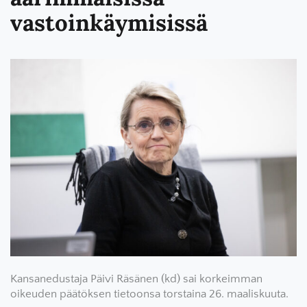
vastoinkäymisissä
Kansanedustaja Päivi Räsänen (kd) sai korkeimman
oikeuden päätöksen tietoonsa torstaina 26. maaliskuuta.