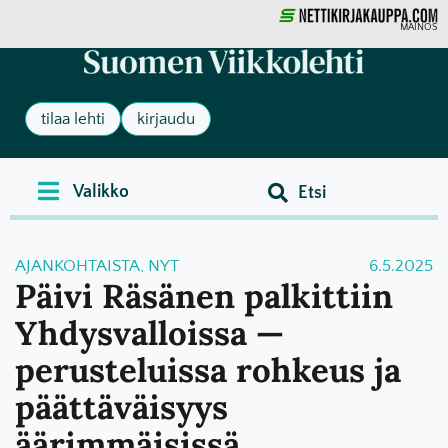
MAINOS
tilaa lehti
kirjaudu
AJANKOHTAISTA
,
NYT
6.5.2025
Päivi Räsänen palkittiin
Yhdysvalloissa —
perusteluissa rohkeus ja
päättäväisyys
äärimmäisissä