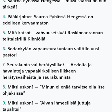
Saarna Pyhässä Hengessä – miksi saarna on niin
tärkeä?
Pääkirjoitus: Saarna Pyhässä Hengessä on
edelleen korvaamaton
Mitä katsot – vahvuusetsivät Raskinnanrannan
telttaleirillä Kihniöllä
Sodankylän vapaaseurakuntaan valittiin uusi
pastori
Seurakunta vai herätysliike? — Arvioita ja
havaintoja vapaakirkollisen liikkeen
herätysvaiheista ja seurakunnista
Miksi uskon? — ”Minun ei enää tarvitse olla itse
ohjaksissa”
Miksi uskon? — ”Aivan ihmeellisiä juttuja
tapahtui”