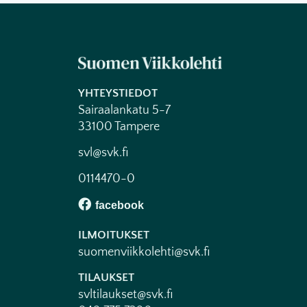
YHTEYSTIEDOT
Sairaalankatu 5-7
33100 Tampere
svl@svk.fi
0114470-0
ILMOITUKSET
suomenviikkolehti@svk.fi
TILAUKSET
svltilaukset@svk.fi