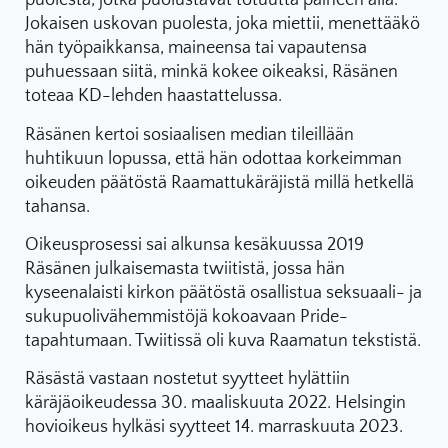
puolesta, jotka puolustavat totuutta paineen alla.
Jokaisen uskovan puolesta, joka miettii, menettääkö
hän työpaikkansa, maineensa tai vapautensa
puhuessaan siitä, minkä kokee oikeaksi, Räsänen
toteaa KD-lehden haastattelussa.
Räsänen kertoi sosiaalisen median tileillään
huhtikuun lopussa, että hän odottaa korkeimman
oikeuden päätöstä Raamattukäräjistä millä hetkellä
tahansa.
Oikeusprosessi sai alkunsa kesäkuussa 2019
Räsänen julkaisemasta twiitistä, jossa hän
kyseenalaisti kirkon päätöstä osallistua seksuaali- ja
sukupuolivähemmistöjä kokoavaan Pride-
tapahtumaan. Twiitissä oli kuva Raamatun tekstistä.
Räsästä vastaan nostetut syytteet hylättiin
käräjäoikeudessa 30. maaliskuuta 2022. Helsingin
hovioikeus hylkäsi syytteet 14. marraskuuta 2023.