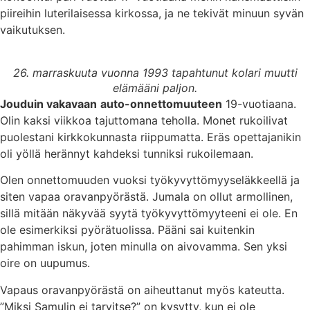
piireihin luterilaisessa kirkossa, ja ne tekivät minuun syvän
vaikutuksen.
26. marraskuuta vuonna 1993 tapahtunut kolari muutti
elämääni paljon.
Jouduin vakavaan
auto-onnettomuuteen
19-vuotiaana.
Olin kaksi viikkoa tajuttomana teholla. Monet rukoilivat
puolestani kirkkokunnasta riippumatta. Eräs opettajanikin
oli yöllä herännyt kahdeksi tunniksi rukoilemaan.
Olen onnettomuuden vuoksi työkyvyttömyyseläkkeellä ja
siten vapaa oravanpyörästä. Jumala on ollut armollinen,
sillä mitään näkyvää syytä työkyvyttömyyteeni ei ole. En
ole esimerkiksi pyörätuolissa. Pääni sai kuitenkin
pahimman iskun, joten minulla on aivovamma. Sen yksi
oire on uupumus.
Vapaus oravanpyörästä on aiheuttanut myös kateutta.
”Miksi Samulin ei tarvitse?” on kysytty, kun ei ole