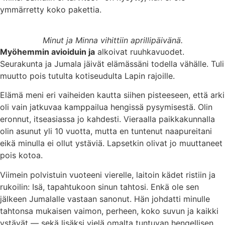
ymmärretty koko pakettia.
Minut ja Minna vihittiin aprillipäivänä.
Myöhemmin avioiduin ja
alkoivat ruuhkavuodet.
Seurakunta ja Jumala jäivät elämässäni todella vähälle. Tuli
muutto pois tutulta kotiseudulta Lapin rajoille.
Elämä meni eri vaiheiden kautta siihen pisteeseen, että arki
oli vain jatkuvaa kamppailua hengissä pysymisestä. Olin
eronnut, itseasiassa jo kahdesti. Vieraalla paikkakunnalla
olin asunut yli 10 vuotta, mutta en tuntenut naapureitani
eikä minulla ei ollut ystäviä. Lapsetkin olivat jo muuttaneet
pois kotoa.
Viimein polvistuin vuoteeni vierelle, laitoin kädet ristiin ja
rukoilin: Isä, tapahtukoon sinun tahtosi. Enkä ole sen
jälkeen Jumalalle vastaan sanonut. Hän johdatti minulle
tahtonsa mukaisen vaimon, perheen, koko suvun ja kaikki
ystävät — sekä lisäksi vielä omalta tuntuvan hengellisen