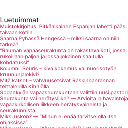
Luetuimmat
Muistokirjoitus: Pitkäaikainen Espanjan lähetti pääsi
taivaan kotiin
Saarna Pyhässä Hengessä – miksi saarna on niin
tärkeä?
”Rauman vapaaseurakunta on rakastava koti, jossa
rukoillaan paljon ja jossa jokainen saa tulla
kohdatuksi”
Kolumni: Seuris – kiva kokemus vai nuorisotyön
kruununjalokivi?
Mitä katsot – vahvuusetsivät Raskinnanrannan
telttaleirillä Kihniöllä
Sodankylän vapaaseurakuntaan valittiin uusi pastori
Seurakunta vai herätysliike? — Arvioita ja havaintoja
vapaakirkollisen liikkeen herätysvaiheista ja
seurakunnista
Miksi uskon? — ”Minun ei enää tarvitse olla itse
ohjaksissa”