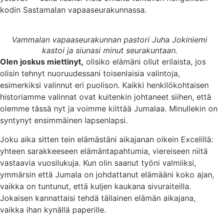
kodin Sastamalan vapaaseurakunnassa.
Vammalan vapaaseurakunnan pastori Juha Jokiniemi
kastoi ja siunasi minut seurakuntaan.
Olen joskus miettinyt,
olisiko elämäni ollut erilaista, jos
olisin tehnyt nuoruudessani toisenlaisia valintoja,
esimerkiksi valinnut eri puolison. Kaikki henkilökohtaisen
historiamme valinnat ovat kuitenkin johtaneet siihen, että
olemme tässä nyt ja voimme kiittää Jumalaa. Minullekin on
syntynyt ensimmäinen lapsenlapsi.
Joku aika sitten tein elämästäni aikajanan oikein Excelillä:
yhteen sarakkeeseen elämäntapahtumia, viereiseen niitä
vastaavia vuosilukuja. Kun olin saanut työni valmiiksi,
ymmärsin että Jumala on johdattanut elämääni koko ajan,
vaikka on tuntunut, että kuljen kaukana sivuraiteilla.
Jokaisen kannattaisi tehdä tällainen elämän aikajana,
vaikka ihan kynällä paperille.