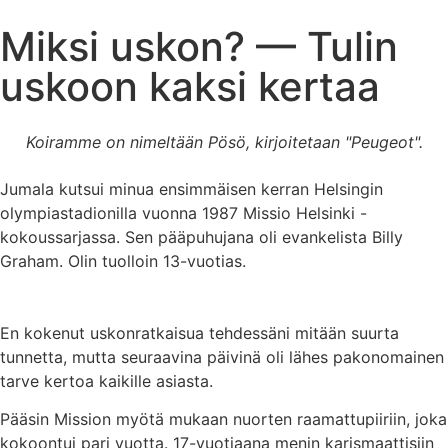
Miksi uskon? — Tulin
uskoon kaksi kertaa
Koiramme on nimeltään Pösö, kirjoitetaan "Peugeot".
Jumala kutsui minua ensimmäisen kerran Helsingin
olympiastadionilla vuonna 1987 Missio Helsinki -
kokoussarjassa. Sen pääpuhujana oli evankelista Billy
Graham. Olin tuolloin 13-vuotias.
En kokenut uskonratkaisua tehdessäni mitään suurta
tunnetta, mutta seuraavina päivinä oli lähes pakonomainen
tarve kertoa kaikille asiasta.
Pääsin Mission myötä mukaan nuorten raamattupiiriin, joka
kokoontui pari vuotta. 17-vuotiaana menin karismaattisiin