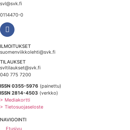
svl@svk.fi
0114470-0
ILMOITUKSET
suomenviikkolehti@svk.fi
TILAUKSET
svltilaukset@svk.fi
040 775 7200
ISSN 0355-5976
(painettu)
ISSN 2814-4503
(verkko)
> Mediakortti
> Tietosuojaseloste
NAVIGOINTI
Etusivu