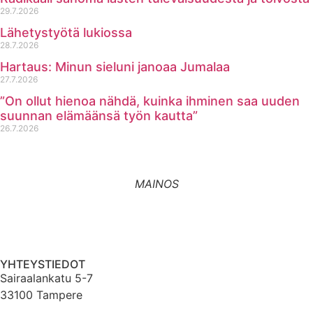
29.7.2026
Lähetystyötä lukiossa
28.7.2026
Hartaus: Minun sieluni janoaa Jumalaa
27.7.2026
”On ollut hienoa nähdä, kuinka ihminen saa uuden
suunnan elämäänsä työn kautta”
26.7.2026
MAINOS
YHTEYSTIEDOT
Sairaalankatu 5-7
33100 Tampere