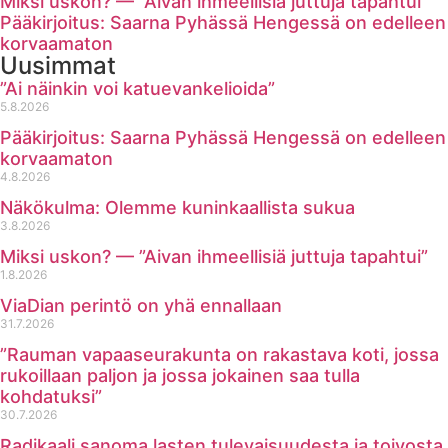
Miksi uskon? — ”Aivan ihmeellisiä juttuja tapahtui”
Pääkirjoitus: Saarna Pyhässä Hengessä on edelleen
korvaamaton
Uusimmat
”Ai näinkin voi katuevankelioida”
5.8.2026
Pääkirjoitus: Saarna Pyhässä Hengessä on edelleen
korvaamaton
4.8.2026
Näkökulma: Olemme kuninkaallista sukua
3.8.2026
Miksi uskon? — ”Aivan ihmeellisiä juttuja tapahtui”
1.8.2026
ViaDian perintö on yhä ennallaan
31.7.2026
”Rauman vapaaseurakunta on rakastava koti, jossa
rukoillaan paljon ja jossa jokainen saa tulla
kohdatuksi”
30.7.2026
Radikaali sanoma lasten tulevaisuudesta ja toivosta