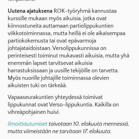
Uutena ajatuksena
ROK-työryhmä kannustaa
kurssille mukaan myös aikuisia, jotka ovat
kiinnostuneita auttamaan partiolippukuntien
viikkotoiminnassa, mutta heillä ei ole aikaisempaa
partiokokemusta tai ovat epävarmoja
johtajataidoistaan. Versolippukunnissa on
perinteisesti toiminut mukavasti aikuisia, mutta yhä
enemmän lapset tarvitsevat aikuisia
harrastuksissaan ja uusille tekijöille on tarvetta.
Myös nuorille johtajille toiminnassa olevien
aikuisten tuki on tärkeää.
Vapaaseurakuntien yhteydessä toimivat
lippukunnat ovat Verso-lippukuntia. Kaikilla on
vihreäpohjainen huivi.
Ilmoittautumiset
toivotaan 10. elokuuta mennessä,
mutta viimeistään ne tarvitaan 17. elokuuta.