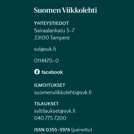
YHTEYSTIEDOT
Sairaalankatu 5-7
33100 Tampere
svl@svk.fi
0114470-0
ILMOITUKSET
suomenviikkolehti@svk.fi
TILAUKSET
svltilaukset@svk.fi
040 775 7200
ISSN 0355-5976
(painettu)