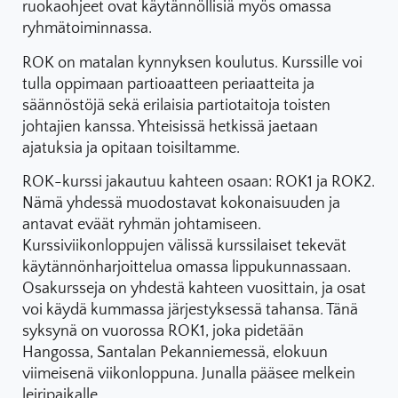
ruokaohjeet ovat käytännöllisiä myös omassa
ryhmätoiminnassa.
ROK on matalan kynnyksen koulutus. Kurssille voi
tulla oppimaan partioaatteen periaatteita ja
säännöstöjä sekä erilaisia partiotaitoja toisten
johtajien kanssa. Yhteisissä hetkissä jaetaan
ajatuksia ja opitaan toisiltamme.
ROK-kurssi jakautuu kahteen osaan: ROK1 ja ROK2.
Nämä yhdessä muodostavat kokonaisuuden ja
antavat eväät ryhmän johtamiseen.
Kurssiviikonloppujen välissä kurssilaiset tekevät
käytännönharjoittelua omassa lippukunnassaan.
Osakursseja on yhdestä kahteen vuosittain, ja osat
voi käydä kummassa järjestyksessä tahansa. Tänä
syksynä on vuorossa ROK1, joka pidetään
Hangossa, Santalan Pekanniemessä, elokuun
viimeisenä viikonloppuna. Junalla pääsee melkein
leiripaikalle.