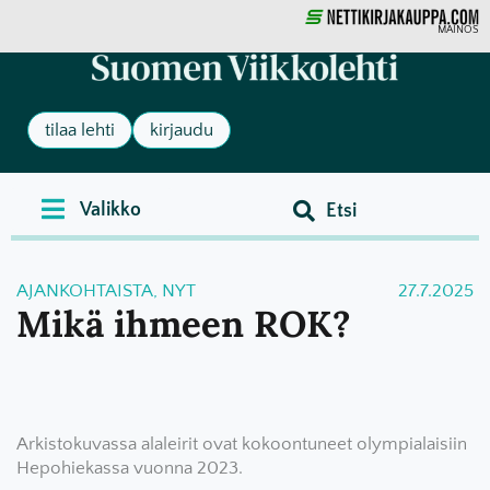
MAINOS
tilaa lehti
kirjaudu
AJANKOHTAISTA
,
NYT
27.7.2025
Mikä ihmeen ROK?
Arkistokuvassa alaleirit ovat kokoontuneet olympialaisiin
Hepohiekassa vuonna 2023.