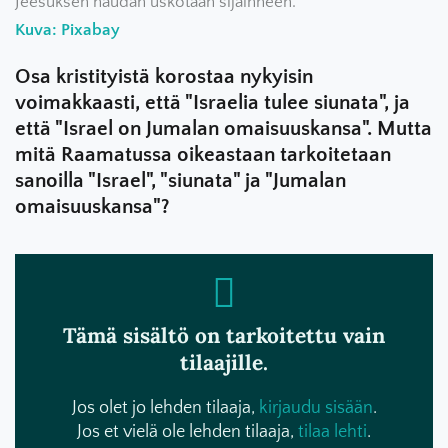
Jeesuksen haudan uskotaan sijainneen.
Kuva: Pixabay
Osa kristityistä korostaa nykyisin
voimakkaasti, että "Israelia tulee siunata", ja
että "Israel on Jumalan omaisuuskansa". Mutta
mitä Raamatussa oikeastaan tarkoitetaan
sanoilla "Israel", "siunata" ja "Jumalan
omaisuuskansa"?
Tämä sisältö on tarkoitettu vain
tilaajille.
Jos olet jo lehden tilaaja,
kirjaudu sisään
.
Jos et vielä ole lehden tilaaja,
tilaa lehti
.