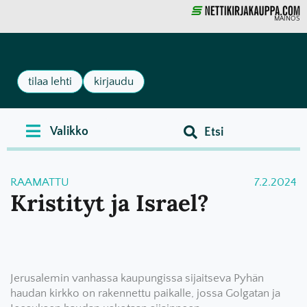
MAINOS
tilaa lehti
kirjaudu
RAAMATTU
7.2.2024
Kristityt ja Israel?
Jerusalemin vanhassa kaupungissa sijaitseva Pyhän
haudan kirkko on rakennettu paikalle, jossa Golgatan ja