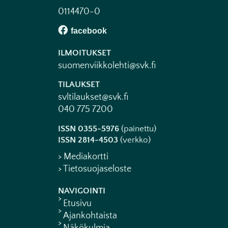
0114470-0
ILMOITUKSET
suomenviikkolehti@svk.fi
TILAUKSET
svltilaukset@svk.fi
040 775 7200
ISSN 0355-5976
(painettu)
ISSN 2814-4503
(verkko)
> Mediakortti
> Tietosuojaseloste
NAVIGOINTI
Etusivu
Ajankohtaista
Näkökulmia