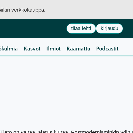
usiikin verkkokauppa.
tilaa lehti
kirjaudu
ökulmia
Kasvot
Ilmiöt
Raamattu
Podcastit
ä. Tieto on valtaa, ajatus kultaa. Postmodernisminkin ydi