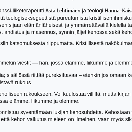
nssi-liiketerapeutti
ja teologi
Asta Lehtimäen
Hanna-Kais
 teologiseksegeettistä pureutumista kristillisen ihmiskuva
n sijaan elämänläheisesti ja ymmärrettävällä kielellä ta
utus, ahdistus ja masennus, synnin jäljet kehossa sekä k
iin katsomuksesta riippumatta. Kristillisestä näkökulmas
ekin viestit — hän, jossa elämme, liikumme ja olemm
tia; sisällössä riittää pureksittavaa – etenkin jos omaan
distävä rukous.
lliseen rukoukseen. Voi kuulostaa villiltä, mutta kirj
ossa elämme, liikumme ja olemme.
onnistuu syventämään lukijan kehosuhdetta. Kehostaan t
, että kehon vaikutus mieleen on ilmeinen, vaan myös sik