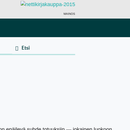
MAINOS
n on epäilevä suhde totuuksiin — jokainen luokoon