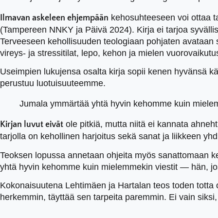
kehosuhteeseen voi ottaa ta
Ilmavan askeleen ehjempään
(Tampereen NNKY ja Päivä 2024). Kirja ei tarjoa syvällistä
Terveeseen kehollisuuden teologiaan pohjaten avataan se
vireys- ja stressitilat, lepo, kehon ja mielen vuorovaik
Useimpien lukujensa osalta kirja sopii kenen hyvänsä käs
perustuu luotuisuuteemme.
Jumala ymmärtää yhtä hyvin kehomme kuin mielemm
ole pitkiä, mutta niitä ei kannata ahneh
Kirjan luvut eivät
tarjolla on kehollinen harjoitus sekä sanat ja liikkeen yh
Teoksen lopussa annetaan ohjeita myös sanattomaan keho
yhtä hyvin kehomme kuin mielemmekin viestit — hän, j
Kokonaisuutena Lehtimäen ja Hartalan teos toden totta 
herkemmin, täyttää sen tarpeita paremmin. Ei vain siksi