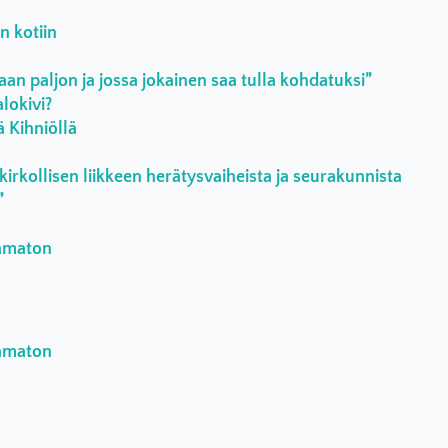
n kotiin
an paljon ja jossa jokainen saa tulla kohdatuksi”
lokivi?
ä Kihniöllä
kirkollisen liikkeen herätysvaiheista ja seurakunnista
”
aamaton
aamaton