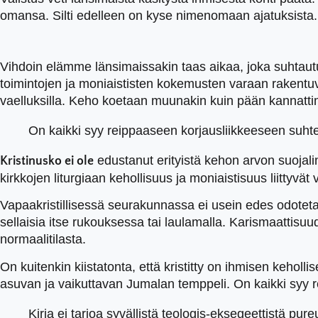
omansa. Silti edelleen on kyse nimenomaan ajatuksista.
Vihdoin elämme länsimaissakin taas aikaa, joka suhtau
toimintojen ja moniaististen kokemusten varaan rakentu
vaelluksilla. Keho koetaan muunakin kuin pään kannattime
On kaikki syy reippaaseen korjausliikkeeseen su
edustanut erityistä kehon arvon suojalin
Kristinusko ei ole
kirkkojen liturgiaan kehollisuus ja moniaistisuus liittyvä
Vapaakristillisessä seurakunnassa ei usein edes odoteta
sellaisia itse rukouksessa tai laulamalla. Karismaatti
normaalitilasta.
On kuitenkin kiistatonta, että kristitty on ihmisen keho
asuvan ja vaikuttavan Jumalan temppeli. On kaikki syy
Kirja ei tarjoa syvällistä teologis-eksegeettistä pure