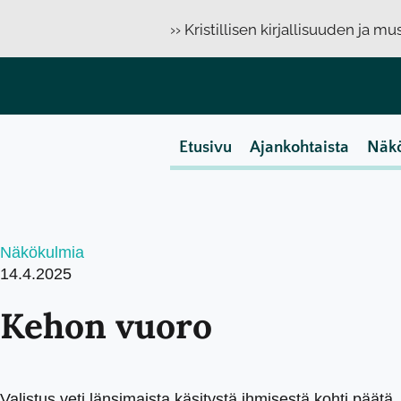
›› Kristillisen kirjallisuuden ja m
Etusivu
Ajankohtaista
Näk
Näkökulmia
14.4.2025
Kehon vuoro
Valistus veti länsimaista käsitystä ihmisestä kohti päät