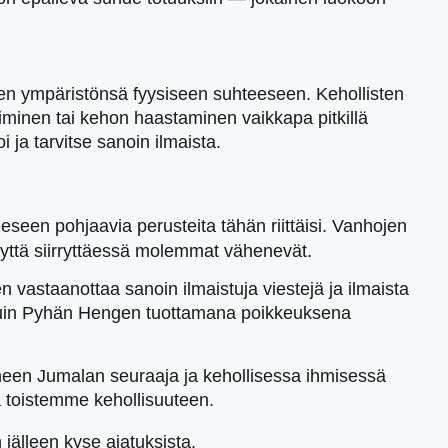
en ympäristönsä fyysiseen suhteeseen. Kehollisten
minen tai kehon haastaminen vaikkapa pitkillä
ja tarvitse sanoin ilmaista.
eeseen pohjaavia perusteita tähän riittäisi. Vanhojen
isyyttä siirryttäessä molemmat vähenevät.
 vastaanottaa sanoin ilmaistuja viestejä ja ilmaista
n kuin Pyhän Hengen tuottamana poikkeuksena
ntyneen Jumalan seuraaja ja kehollisessa ihmisessä
 toistemme kehollisuuteen.
n jälleen kyse ajatuksista.