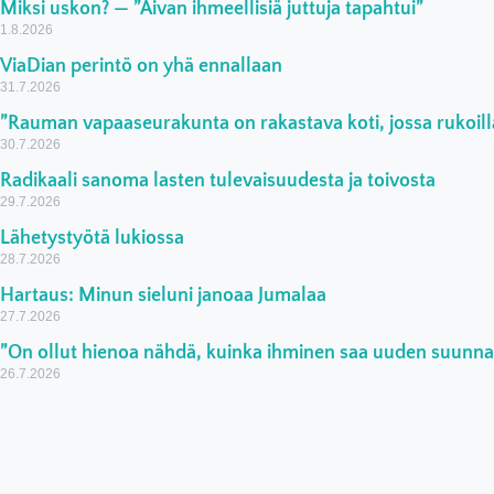
Miksi uskon? — ”Aivan ihmeellisiä juttuja tapahtui”
1.8.2026
ViaDian perintö on yhä ennallaan
31.7.2026
”Rauman vapaaseurakunta on rakastava koti, jossa rukoilla
30.7.2026
Radikaali sanoma lasten tulevaisuudesta ja toivosta
29.7.2026
Lähetystyötä lukiossa
28.7.2026
Hartaus: Minun sieluni janoaa Jumalaa
27.7.2026
”On ollut hienoa nähdä, kuinka ihminen saa uuden suunn
26.7.2026