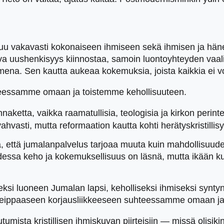
tuu vakavasti kokonaiseen ihmiseen sekä ihmisen ja hän
va uushenkisyys kiinnostaa, samoin luontoyhteyden vaali
na. Sen kautta aukeaa kokemuksia, joista kaikkia ei voi 
hteessamme omaan ja toistemme kehollisuuteen.
naketta, vaikka raamatullisia, teologisia ja kirkon perint
t vahvasti, mutta reformaation kautta kohti herätyskristill
, että jumalanpalvelus tarjoaa muuta kuin mahdollisuuden
suudessa keho ja kokemuksellisuus on läsnä, mutta ikää
lliseksi luoneen Jumalan lapsi, keholliseksi ihmiseksi sy
 reippaaseen korjausliikkeeseen suhteessamme omaan ja
utumista kristillisen ihmiskuvan piirteisiin — missä olisiki