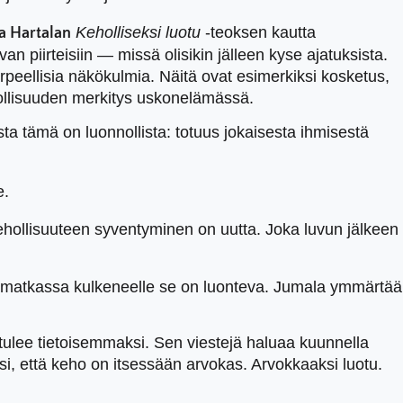
Keholliseksi luotu
-teoksen kautta
a Hartalan
n piirteisiin — missä olisikin jälleen kyse ajatuksista.
rpeellisia näkökulmia. Näitä ovat esimerkiksi kosketus,
ehollisuuden merkitys uskonelämässä.
ta tämä on luonnollista: totuus jokaisesta ihmisestä
e.
 kehollisuuteen syventyminen on uutta. Joka luvun jälkeen
an matkassa kulkeneelle se on luonteva. Jumala ymmärtää
ulee tietoisemmaksi. Sen viestejä haluaa kuunnella
si, että keho on itsessään arvokas. Arvokkaaksi luotu.