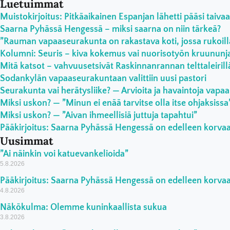
Luetuimmat
Muistokirjoitus: Pitkäaikainen Espanjan lähetti pääsi taivaa
Saarna Pyhässä Hengessä – miksi saarna on niin tärkeä?
”Rauman vapaaseurakunta on rakastava koti, jossa rukoilla
Kolumni: Seuris – kiva kokemus vai nuorisotyön kruununja
Mitä katsot – vahvuusetsivät Raskinnanrannan telttaleirill
Sodankylän vapaaseurakuntaan valittiin uusi pastori
Seurakunta vai herätysliike? — Arvioita ja havaintoja vapaa
Miksi uskon? — ”Minun ei enää tarvitse olla itse ohjaksissa
Miksi uskon? — ”Aivan ihmeellisiä juttuja tapahtui”
Pääkirjoitus: Saarna Pyhässä Hengessä on edelleen korv
Uusimmat
”Ai näinkin voi katuevankelioida”
5.8.2026
Pääkirjoitus: Saarna Pyhässä Hengessä on edelleen korv
4.8.2026
Näkökulma: Olemme kuninkaallista sukua
3.8.2026