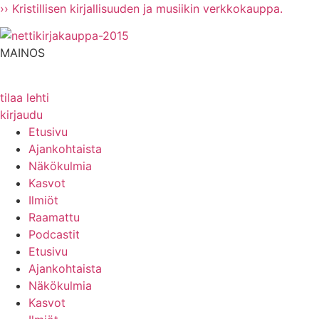
Mene
›› Kristillisen kirjallisuuden ja musiikin verkkokauppa.
sisältöön
MAINOS
tilaa lehti
kirjaudu
Etusivu
Ajankohtaista
Näkökulmia
Kasvot
Ilmiöt
Raamattu
Podcastit
Etusivu
Ajankohtaista
Näkökulmia
Kasvot