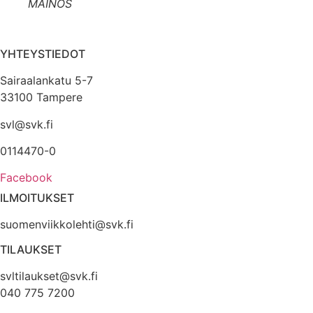
MAINOS
YHTEYSTIEDOT
Sairaalankatu 5-7
33100 Tampere
svl@svk.fi
0114470-0
Facebook
ILMOITUKSET
suomenviikkolehti@svk.fi
TILAUKSET
svltilaukset@svk.fi
040 775 7200