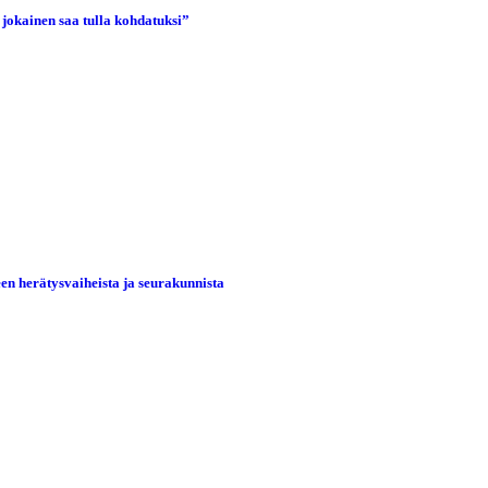
 jokainen saa tulla kohdatuksi”
een herätysvaiheista ja seurakunnista