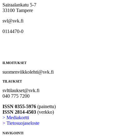
Sairaalankatu 5-7
33100 Tampere
svl@svk.fi
0114470-0
ILMOITUKSET
suomenviikkolehti@svk.fi
TILAUKSET
svltilaukset@svk.fi
040 775 7200
ISSN 0355-5976
(painettu)
ISSN 2814-4503
(verkko)
> Mediakortti
> Tietosuojaseloste
NAVIGOINTI