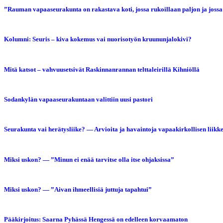
”Rauman vapaaseurakunta on rakastava koti, jossa rukoillaan paljon ja jossa
Kolumni: Seuris – kiva kokemus vai nuorisotyön kruununjalokivi?
Mitä katsot – vahvuusetsivät Raskinnanrannan telttaleirillä Kihniöllä
Sodankylän vapaaseurakuntaan valittiin uusi pastori
Seurakunta vai herätysliike? — Arvioita ja havaintoja vapaakirkollisen liikk
Miksi uskon? — ”Minun ei enää tarvitse olla itse ohjaksissa”
Miksi uskon? — ”Aivan ihmeellisiä juttuja tapahtui”
Pääkirjoitus: Saarna Pyhässä Hengessä on edelleen korvaamaton