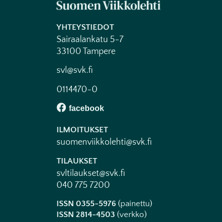
YHTEYSTIEDOT
Sairaalankatu 5-7
33100 Tampere
svl@svk.fi
0114470-0
ILMOITUKSET
suomenviikkolehti@svk.fi
TILAUKSET
svltilaukset@svk.fi
040 775 7200
ISSN 0355-5976
(painettu)
ISSN 2814-4503
(verkko)