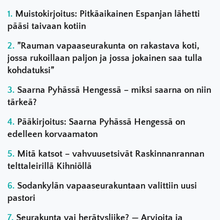
Muistokirjoitus: Pitkäaikainen Espanjan lähetti
pääsi taivaan kotiin
”Rauman vapaaseurakunta on rakastava koti,
jossa rukoillaan paljon ja jossa jokainen saa tulla
kohdatuksi”
Saarna Pyhässä Hengessä – miksi saarna on niin
tärkeä?
Pääkirjoitus: Saarna Pyhässä Hengessä on
edelleen korvaamaton
Mitä katsot – vahvuusetsivät Raskinnanrannan
telttaleirillä Kihniöllä
Sodankylän vapaaseurakuntaan valittiin uusi
pastori
Seurakunta vai herätysliike? — Arvioita ja