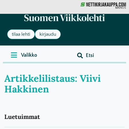
MAINOS
tilaa lehti
kirjaudu
Artikkelilistaus: Viivi
Hakkinen
Luetuimmat