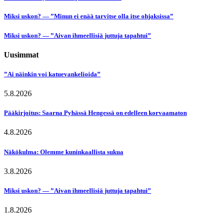
Miksi uskon? — ”Minun ei enää tarvitse olla itse ohjaksissa”
Miksi uskon? — ”Aivan ihmeellisiä juttuja tapahtui”
Uusimmat
”Ai näinkin voi katuevankelioida”
5.8.2026
Pääkirjoitus: Saarna Pyhässä Hengessä on edelleen korvaamaton
4.8.2026
Näkökulma: Olemme kuninkaallista sukua
3.8.2026
Miksi uskon? — ”Aivan ihmeellisiä juttuja tapahtui”
1.8.2026