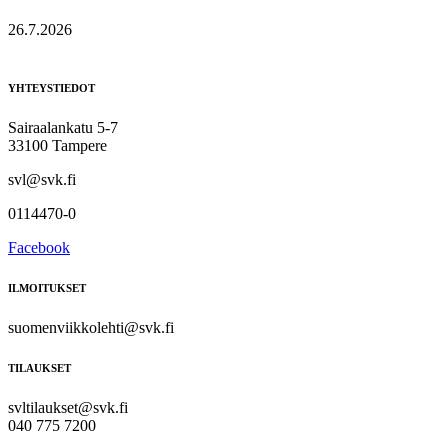
26.7.2026
YHTEYSTIEDOT
Sairaalankatu 5-7
33100 Tampere
svl@svk.fi
0114470-0
Facebook
ILMOITUKSET
suomenviikkolehti@svk.fi
TILAUKSET
svltilaukset@svk.fi
040 775 7200