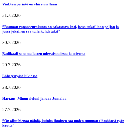
ViaDian perintö on yhä ennallaan
31.7.2026
”Rauman vapaaseurakunta on rakastava koti, jossa rukoillaan paljon ja
jossa jokainen saa tulla kohdatuksi”
30.7.2026
Radikaali sanoma lasten tulevaisuudesta ja toivosta
29.7.2026
Lähetystyötä lukiossa
28.7.2026
Hartaus: Minun sieluni janoaa Jumalaa
27.7.2026
”On ollut hienoa nähdä, kuinka ihminen saa uuden suunnan elämäänsä työn
kautta”