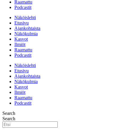
Raamattu
Podcastit
Näköislehti
Etusivu
Ajankohtaista
Näkökulmia
Kasvot
Ilmiöt
Raamattu
Podcastit
Näköislehti
Etusivu
Ajankohtaista
Näkökulmia
Kasvot
Ilmiöt
Raamattu
Podcastit
Search
Search