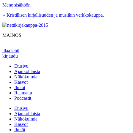
Mene sisältöön
›› Kristillisen kirjallisuuden ja musiikin verkkokauppa.
MAINOS
tilaa lehti
kirjaudu
Etusivu
Ajankohtaista
Näkökulmia
Kasvot
Ilmiöt
Raamattu
Podcastit
Etusivu
Ajankohtaista
Näkökulmia
Kasvot
Ilmiöt