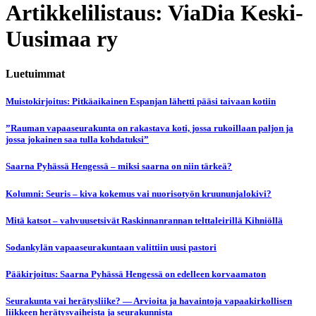
Artikkelilistaus: ViaDia Keski-
Uusimaa ry
Luetuimmat
Muistokirjoitus: Pitkäaikainen Espanjan lähetti pääsi taivaan kotiin
”Rauman vapaaseurakunta on rakastava koti, jossa rukoillaan paljon ja
jossa jokainen saa tulla kohdatuksi”
Saarna Pyhässä Hengessä – miksi saarna on niin tärkeä?
Kolumni: Seuris – kiva kokemus vai nuorisotyön kruununjalokivi?
Mitä katsot – vahvuusetsivät Raskinnanrannan telttaleirillä Kihniöllä
Sodankylän vapaaseurakuntaan valittiin uusi pastori
Pääkirjoitus: Saarna Pyhässä Hengessä on edelleen korvaamaton
Seurakunta vai herätysliike? — Arvioita ja havaintoja vapaakirkollisen
liikkeen herätysvaiheista ja seurakunnista