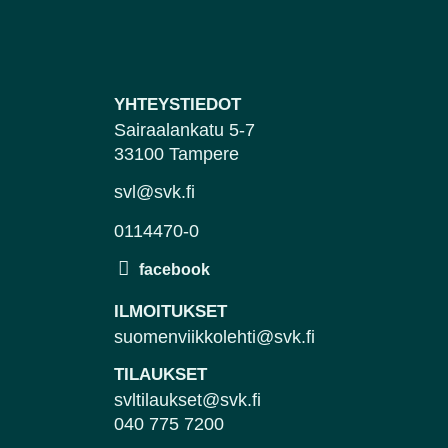
YHTEYSTIEDOT
Sairaalankatu 5-7
33100 Tampere
svl@svk.fi
0114470-0
ILMOITUKSET
suomenviikkolehti@svk.fi
TILAUKSET
svltilaukset@svk.fi
040 775 7200