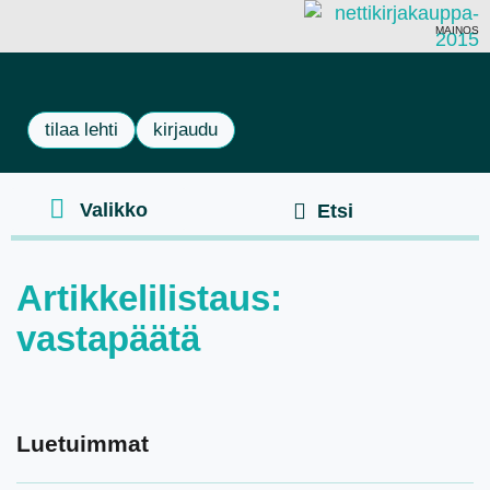
MAINOS
tilaa lehti
kirjaudu
Artikkelilistaus:
vastapäätä
Luetuimmat