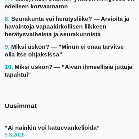
edelleen korvaamaton
Seurakunta vai herätysliike? — Arvioita ja
havaintoja vapaakirkollisen liikkeen
herätysvaiheista ja seurakunnista
Miksi uskon? — ”Minun ei enää tarvitse
olla itse ohjaksissa”
Miksi uskon? — ”Aivan ihmeellisiä juttuja
tapahtui”
Uusimmat
”Ai näinkin voi katuevankelioida”
5.8.2026