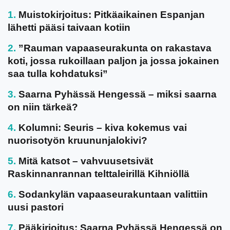
Muistokirjoitus: Pitkäaikainen Espanjan
lähetti pääsi taivaan kotiin
”Rauman vapaaseurakunta on rakastava
koti, jossa rukoillaan paljon ja jossa jokainen
saa tulla kohdatuksi”
Saarna Pyhässä Hengessä – miksi saarna
on niin tärkeä?
Kolumni: Seuris – kiva kokemus vai
nuorisotyön kruununjalokivi?
Mitä katsot – vahvuusetsivät
Raskinnanrannan telttaleirillä Kihniöllä
Sodankylän vapaaseurakuntaan valittiin
uusi pastori
Pääkirjoitus: Saarna Pyhässä Hengessä on