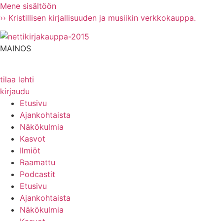
Mene sisältöön
›› Kristillisen kirjallisuuden ja musiikin verkkokauppa.
MAINOS
tilaa lehti
kirjaudu
Etusivu
Ajankohtaista
Näkökulmia
Kasvot
Ilmiöt
Raamattu
Podcastit
Etusivu
Ajankohtaista
Näkökulmia