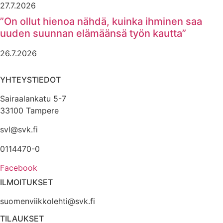
27.7.2026
”On ollut hienoa nähdä, kuinka ihminen saa
uuden suunnan elämäänsä työn kautta”
26.7.2026
YHTEYSTIEDOT
Sairaalankatu 5-7
33100 Tampere
svl@svk.fi
0114470-0
Facebook
ILMOITUKSET
suomenviikkolehti@svk.fi
TILAUKSET