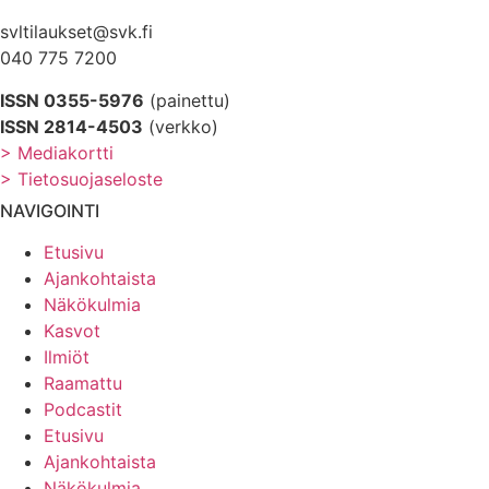
svltilaukset@svk.fi
040 775 7200
ISSN 0355-5976
(painettu)
ISSN 2814-4503
(verkko)
> Mediakortti
> Tietosuojaseloste
NAVIGOINTI
Etusivu
Ajankohtaista
Näkökulmia
Kasvot
Ilmiöt
Raamattu
Podcastit
Etusivu
Ajankohtaista
Näkökulmia