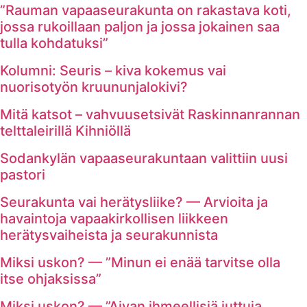
”Rauman vapaaseurakunta on rakastava koti,
jossa rukoillaan paljon ja jossa jokainen saa
tulla kohdatuksi”
Kolumni: Seuris – kiva kokemus vai
nuorisotyön kruununjalokivi?
Mitä katsot – vahvuusetsivät Raskinnanrannan
telttaleirillä Kihniöllä
Sodankylän vapaaseurakuntaan valittiin uusi
pastori
Seurakunta vai herätysliike? — Arvioita ja
havaintoja vapaakirkollisen liikkeen
herätysvaiheista ja seurakunnista
Miksi uskon? — ”Minun ei enää tarvitse olla
itse ohjaksissa”
Miksi uskon? — ”Aivan ihmeellisiä juttuja