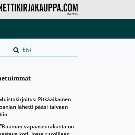
MAINOS
uetuimmat
Muistokirjoitus: Pitkäaikainen
panjan lähetti pääsi taivaan
tiin
”Rauman vapaaseurakunta on
kastava koti, jossa rukoillaan