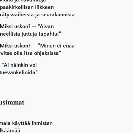
paakirkollisen liikkeen
rätysvaiheista ja seurakunnista
Miksi uskon? — ”Aivan
meellisiä juttuja tapahtui”
Miksi uskon? — ”Minun ei enää
rvitse olla itse ohjaksissa”
”Ai näinkin voi
tuevankelioida”
usimmat
mala käyttää ihmisten
lkäämää