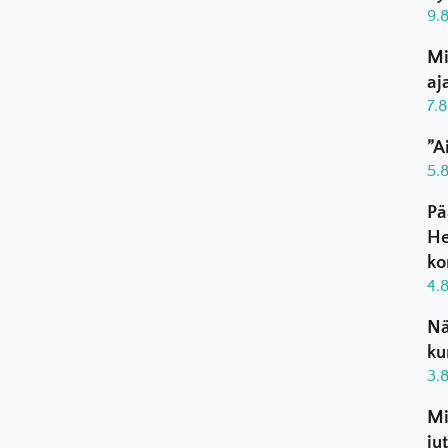
9.
Mi
aj
7.
”A
5.
Pä
He
ko
4.
Nä
ku
3.
Mi
ju