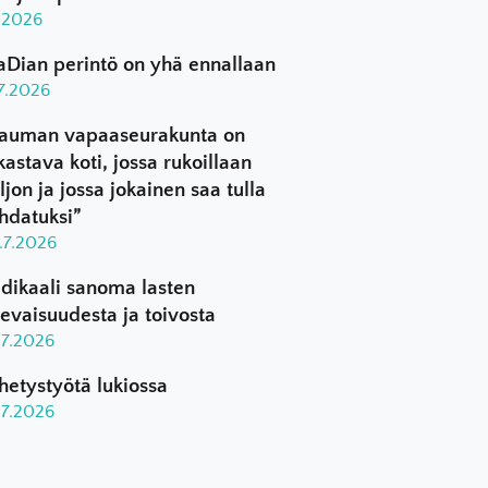
8.2026
aDian perintö on yhä ennallaan
.7.2026
auman vapaaseurakunta on
kastava koti, jossa rukoillaan
ljon ja jossa jokainen saa tulla
hdatuksi”
.7.2026
dikaali sanoma lasten
levaisuudesta ja toivosta
.7.2026
hetystyötä lukiossa
.7.2026