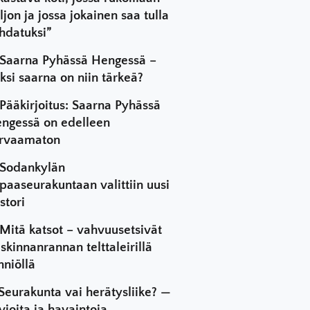
ljon ja jossa jokainen saa tulla
hdatuksi”
Saarna Pyhässä Hengessä –
ksi saarna on niin tärkeä?
Pääkirjoitus: Saarna Pyhässä
ngessä on edelleen
rvaamaton
Sodankylän
paaseurakuntaan valittiin uusi
stori
Mitä katsot – vahvuusetsivät
skinnanrannan telttaleirillä
hniöllä
Seurakunta vai herätysliike? —
vioita ja havaintoja