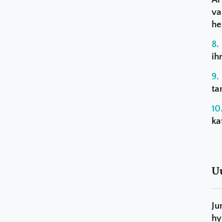
va
he
ih
ta
ka
U
Ju
hy