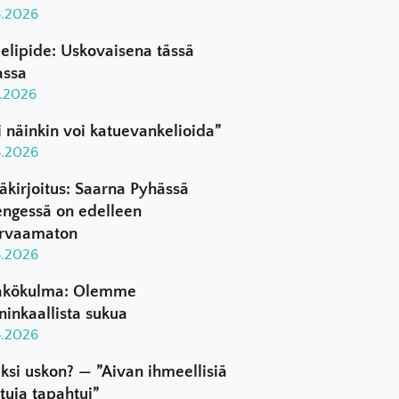
8.2026
elipide: Uskovaisena tässä
assa
8.2026
i näinkin voi katuevankelioida”
8.2026
äkirjoitus: Saarna Pyhässä
ngessä on edelleen
rvaamaton
8.2026
kökulma: Olemme
ninkaallista sukua
8.2026
ksi uskon? — ”Aivan ihmeellisiä
ttuja tapahtui”