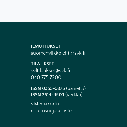
ILMOITUKSET
suomenviikkolehti@svk.fi
TILAUKSET
svltilaukset@svk.fi
040 775 7200
ISSN 0355-5976
(painettu)
ISSN 2814-4503
(verkko)
> Mediakortti
> Tietosuojaseloste