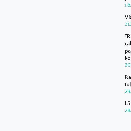
1.
Vi
31
”R
ra
pa
ko
30
Ra
tu
29
Lä
28