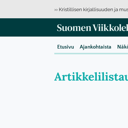
›› Kristillisen kirjallisuuden ja m
Etusivu
Ajankohtaista
Näk
Artikkelilista