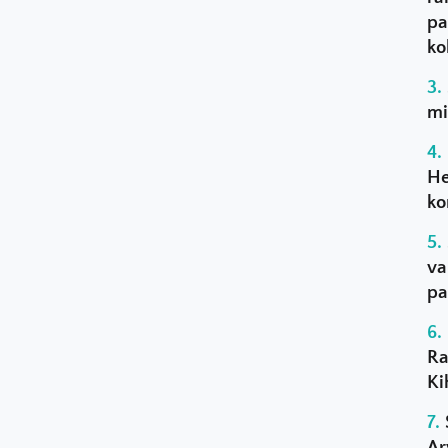
pa
ko
mi
He
ko
va
pa
Ra
Ki
Ar