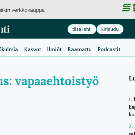
usiikin verkkokauppa.
tilaa lehti
kirjaudu
ökulmia
Kasvot
Ilmiöt
Raamattu
Podcastit
us: vapaaehtoistyö
L
Es
ko
ra