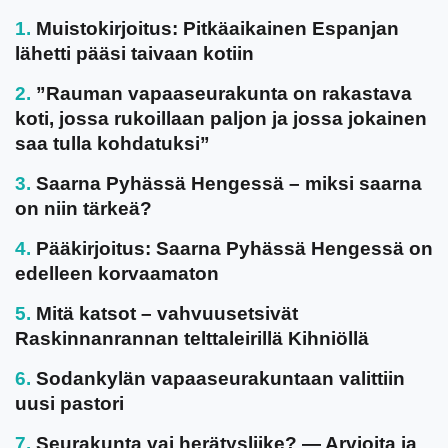
Muistokirjoitus: Pitkäaikainen Espanjan
lähetti pääsi taivaan kotiin
”Rauman vapaaseurakunta on rakastava
koti, jossa rukoillaan paljon ja jossa jokainen
saa tulla kohdatuksi”
Saarna Pyhässä Hengessä – miksi saarna
on niin tärkeä?
Pääkirjoitus: Saarna Pyhässä Hengessä on
edelleen korvaamaton
Mitä katsot – vahvuusetsivät
Raskinnanrannan telttaleirillä Kihniöllä
Sodankylän vapaaseurakuntaan valittiin
uusi pastori
Seurakunta vai herätysliike? — Arvioita ja