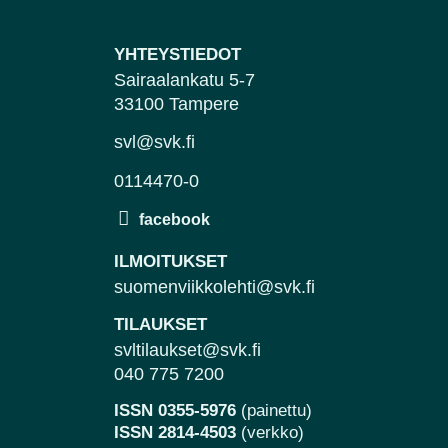
YHTEYSTIEDOT
Sairaalankatu 5-7
33100 Tampere
svl@svk.fi
0114470-0
ILMOITUKSET
suomenviikkolehti@svk.fi
TILAUKSET
svltilaukset@svk.fi
040 775 7200
ISSN 0355-5976
(painettu)
ISSN 2814-4503
(verkko)