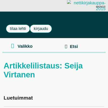
MAINOS
tilaa lehti
kirjaudu
Artikkelilistaus: Seija
Virtanen
Luetuimmat