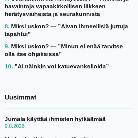
havaintoja vapaakirkollisen liikkeen
herätysvaiheista ja seurakunnista
Miksi uskon? — ”Aivan ihmeellisiä juttuja
tapahtui”
Miksi uskon? — ”Minun ei enää tarvitse
olla itse ohjaksissa”
”Ai näinkin voi katuevankelioida”
Uusimmat
Jumala käyttää ihmisten hylkäämää
9.8.2026