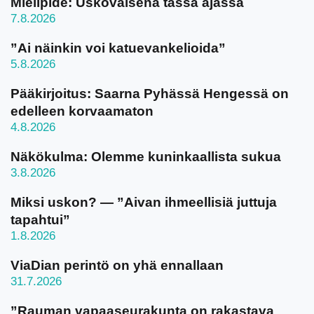
Mielipide: Uskovaisena tässä ajassa
7.8.2026
”Ai näinkin voi katuevankelioida”
5.8.2026
Pääkirjoitus: Saarna Pyhässä Hengessä on
edelleen korvaamaton
4.8.2026
Näkökulma: Olemme kuninkaallista sukua
3.8.2026
Miksi uskon? — ”Aivan ihmeellisiä juttuja
tapahtui”
1.8.2026
ViaDian perintö on yhä ennallaan
31.7.2026
”Rauman vapaaseurakunta on rakastava