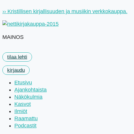
Mene
›› Kristillisen kirjallisuuden ja musiikin verkkokauppa.
sisältöön
MAINOS
tilaa lehti
kirjaudu
Etusivu
Ajankohtaista
Näkökulmia
Kasvot
Ilmiöt
Raamattu
Podcastit