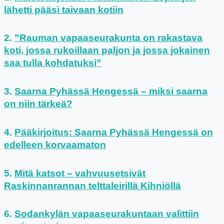
lähetti pääsi taivaan kotiin
”Rauman vapaaseurakunta on rakastava
koti, jossa rukoillaan paljon ja jossa jokainen
saa tulla kohdatuksi”
Saarna Pyhässä Hengessä – miksi saarna
on niin tärkeä?
Pääkirjoitus: Saarna Pyhässä Hengessä on
edelleen korvaamaton
Mitä katsot – vahvuusetsivät
Raskinnanrannan telttaleirillä Kihniöllä
Sodankylän vapaaseurakuntaan valittiin