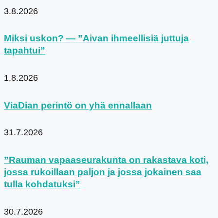
3.8.2026
Miksi uskon? — ”Aivan ihmeellisiä juttuja
tapahtui”
1.8.2026
ViaDian perintö on yhä ennallaan
31.7.2026
”Rauman vapaaseurakunta on rakastava koti,
jossa rukoillaan paljon ja jossa jokainen saa
tulla kohdatuksi”
30.7.2026