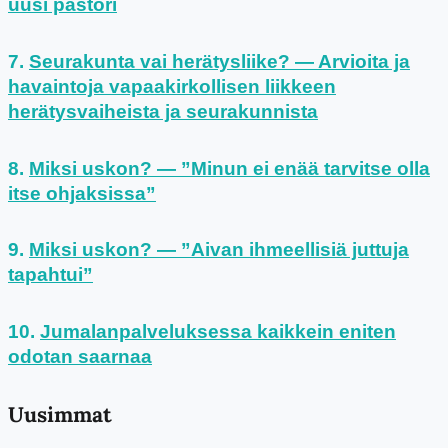
uusi pastori
Seurakunta vai herätysliike? — Arvioita ja
havaintoja vapaakirkollisen liikkeen
herätysvaiheista ja seurakunnista
Miksi uskon? — ”Minun ei enää tarvitse olla
itse ohjaksissa”
Miksi uskon? — ”Aivan ihmeellisiä juttuja
tapahtui”
Jumalanpalveluksessa kaikkein eniten
odotan saarnaa
Uusimmat