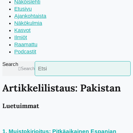
Näköislehti
Etusivu
Ajankohtaista
Näkökulmia
Kasvot
Ilmiöt
Raamattu
Podcastit
Search
Search
Artikkelilistaus: Pakistan
Luetuimmat
Muistokirjoitus: Pitkäaikainen Espanjan