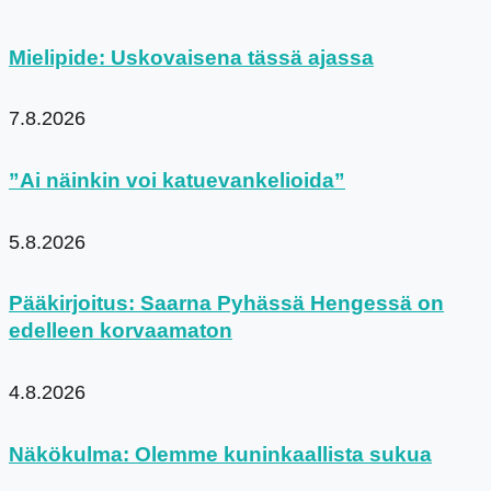
Mielipide: Uskovaisena tässä ajassa
7.8.2026
”Ai näinkin voi katuevankelioida”
5.8.2026
Pääkirjoitus: Saarna Pyhässä Hengessä on
edelleen korvaamaton
4.8.2026
Näkökulma: Olemme kuninkaallista sukua