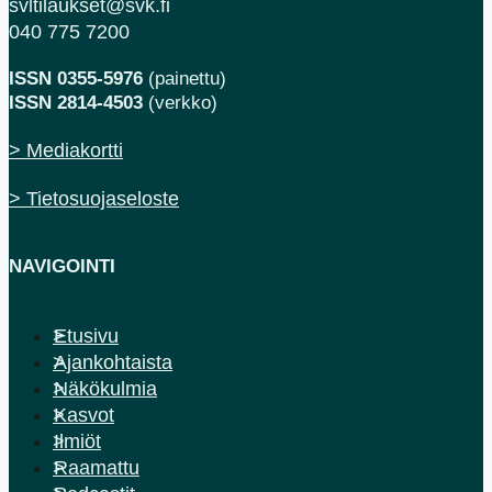
svltilaukset@svk.fi
040 775 7200
ISSN 0355-5976
(painettu)
ISSN 2814-4503
(verkko)
> Mediakortti
> Tietosuojaseloste
NAVIGOINTI
Etusivu
Ajankohtaista
Näkökulmia
Kasvot
Ilmiöt
Raamattu