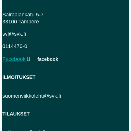
Sairaalankatu 5-7
33100 Tampere
svl@svk.fi
0114470-0
Facebook
ILMOITUKSET
suomenviikkolehti@svk.fi
TILAUKSET