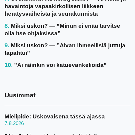
havaintoja vapaakirkollisen liikkeen
herätysvaiheista ja seurakunnista
Miksi uskon? — ”Minun ei enää tarvitse
olla itse ohjaksissa”
Miksi uskon? — ”Aivan ihmeellisiä juttuja
tapahtui”
”Ai näinkin voi katuevankelioida”
Uusimmat
Mielipide: Uskovaisena tässä ajassa
7.8.2026