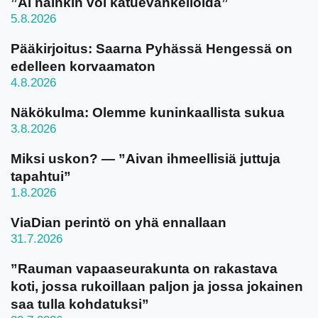
”Ai näinkin voi katuevankelioida”
5.8.2026
Pääkirjoitus: Saarna Pyhässä Hengessä on
edelleen korvaamaton
4.8.2026
Näkökulma: Olemme kuninkaallista sukua
3.8.2026
Miksi uskon? — ”Aivan ihmeellisiä juttuja
tapahtui”
1.8.2026
ViaDian perintö on yhä ennallaan
31.7.2026
”Rauman vapaaseurakunta on rakastava
koti, jossa rukoillaan paljon ja jossa jokainen
saa tulla kohdatuksi”