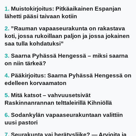
Muistokirjoitus: Pitkäaikainen Espanjan
lähetti pääsi taivaan kotiin
”Rauman vapaaseurakunta on rakastava
koti, jossa rukoillaan paljon ja jossa jokainen
saa tulla kohdatuksi”
Saarna Pyhässä Hengessä – miksi saarna
on niin tärkeä?
Pääkirjoitus: Saarna Pyhässä Hengessä on
edelleen korvaamaton
Mitä katsot – vahvuusetsivät
Raskinnanrannan telttaleirillä Kihniöllä
Sodankylän vapaaseurakuntaan valittiin
uusi pastori
Seurakunta vai herätysliike? — Arvioita ja