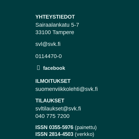
YHTEYSTIEDOT
Sairaalankatu 5-7
33100 Tampere
svl@svk.fi
0114470-0
ILMOITUKSET
suomenviikkolehti@svk.fi
TILAUKSET
svltilaukset@svk.fi
040 775 7200
ISSN 0355-5976
(painettu)
ISSN 2814-4503
(verkko)