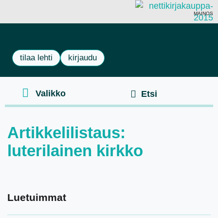
MAINOS
tilaa lehti
kirjaudu
Artikkelilistaus:
luterilainen kirkko
Luetuimmat