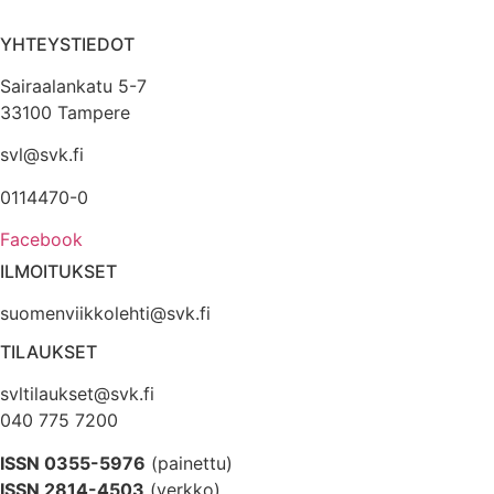
YHTEYSTIEDOT
Sairaalankatu 5-7
33100 Tampere
svl@svk.fi
0114470-0
Facebook
ILMOITUKSET
suomenviikkolehti@svk.fi
TILAUKSET
svltilaukset@svk.fi
040 775 7200
ISSN 0355-5976
(painettu)
ISSN 2814-4503
(verkko)