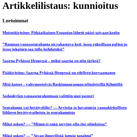
Artikkelilistaus: kunnioitus
Luetuimmat
Muistokirjoitus: Pitkäaikainen Espanjan lähetti pääsi taivaan kotiin
”Rauman vapaaseurakunta on rakastava koti, jossa rukoillaan paljon ja
jossa jokainen saa tulla kohdatuksi”
Saarna Pyhässä Hengessä – miksi saarna on niin tärkeä?
Pääkirjoitus: Saarna Pyhässä Hengessä on edelleen korvaamaton
Mitä katsot – vahvuusetsivät Raskinnanrannan telttaleirillä Kihniöllä
Sodankylän vapaaseurakuntaan valittiin uusi pastori
Seurakunta vai herätysliike? — Arvioita ja havaintoja vapaakirkollisen
liikkeen herätysvaiheista ja seurakunnista
Miksi uskon? — ”Minun ei enää tarvitse olla itse ohjaksissa”
Miksi uskon? — ”Aivan ihmeellisiä juttuja tapahtui”