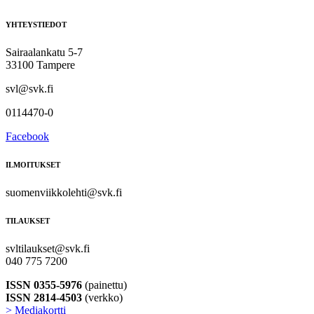
YHTEYSTIEDOT
Sairaalankatu 5-7
33100 Tampere
svl@svk.fi
0114470-0
Facebook
ILMOITUKSET
suomenviikkolehti@svk.fi
TILAUKSET
svltilaukset@svk.fi
040 775 7200
ISSN 0355-5976
(painettu)
ISSN 2814-4503
(verkko)
> Mediakortti