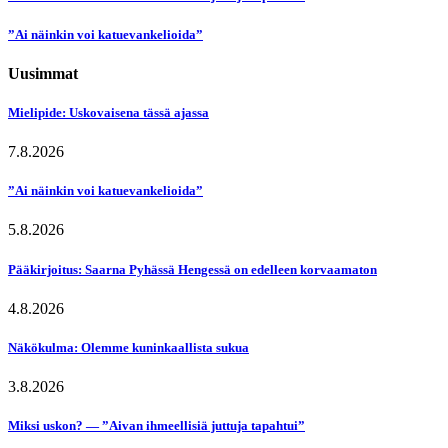
”Ai näinkin voi katuevankelioida”
Uusimmat
Mielipide: Uskovaisena tässä ajassa
7.8.2026
”Ai näinkin voi katuevankelioida”
5.8.2026
Pääkirjoitus: Saarna Pyhässä Hengessä on edelleen korvaamaton
4.8.2026
Näkökulma: Olemme kuninkaallista sukua
3.8.2026
Miksi uskon? — ”Aivan ihmeellisiä juttuja tapahtui”