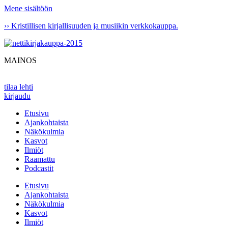
Mene sisältöön
›› Kristillisen kirjallisuuden ja musiikin verkkokauppa.
MAINOS
tilaa lehti
kirjaudu
Etusivu
Ajankohtaista
Näkökulmia
Kasvot
Ilmiöt
Raamattu
Podcastit
Etusivu
Ajankohtaista
Näkökulmia
Kasvot
Ilmiöt