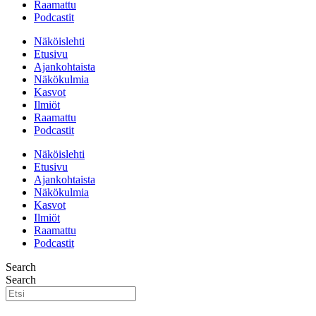
Raamattu
Podcastit
Näköislehti
Etusivu
Ajankohtaista
Näkökulmia
Kasvot
Ilmiöt
Raamattu
Podcastit
Näköislehti
Etusivu
Ajankohtaista
Näkökulmia
Kasvot
Ilmiöt
Raamattu
Podcastit
Search
Search