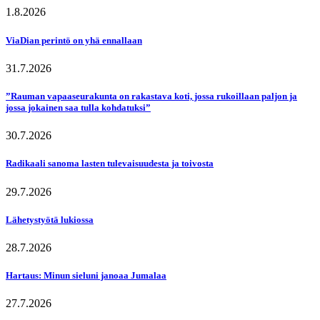
1.8.2026
ViaDian perintö on yhä ennallaan
31.7.2026
”Rauman vapaaseurakunta on rakastava koti, jossa rukoillaan paljon ja
jossa jokainen saa tulla kohdatuksi”
30.7.2026
Radikaali sanoma lasten tulevaisuudesta ja toivosta
29.7.2026
Lähetystyötä lukiossa
28.7.2026
Hartaus: Minun sieluni janoaa Jumalaa
27.7.2026