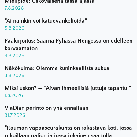
Mielipide: Uskovaisena tässä ajassa
7.8.2026
”Ai näinkin voi katuevankelioida”
5.8.2026
Pääkirjoitus: Saarna Pyhässä Hengessä on edelleen
korvaamaton
4.8.2026
Näkökulma: Olemme kuninkaallista sukua
3.8.2026
Miksi uskon? — ”Aivan ihmeellisiä juttuja tapahtui”
1.8.2026
ViaDian perintö on yhä ennallaan
31.7.2026
”Rauman vapaaseurakunta on rakastava koti, jossa
rukoillaan paljon ja jossa jokainen saa tulla