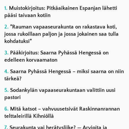
Muistokirjoitus: Pitkäaikainen Espanjan lähetti
pääsi taivaan kotiin
”Rauman vapaaseurakunta on rakastava koti,
jossa rukoillaan paljon ja jossa jokainen saa tulla
kohdatuksi”
Pääkirjoitus: Saarna Pyhässä Hengessä on
edelleen korvaamaton
Saarna Pyhässä Hengessä – miksi saarna on niin
tärkeä?
Sodankylän vapaaseurakuntaan valittiin uusi
pastori
Mitä katsot – vahvuusetsivät Raskinnanrannan
telttaleirillä Kihniöllä
Seurakunta vai herätysliike? — Arvioita ja