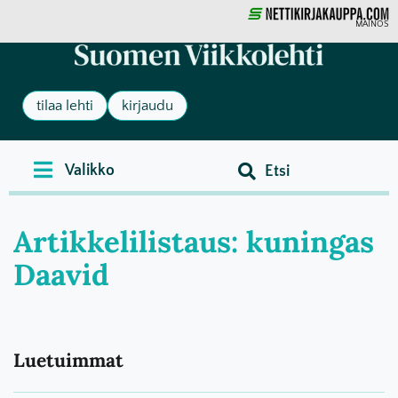
MAINOS
tilaa lehti
kirjaudu
Artikkelilistaus: kuningas
Daavid
Luetuimmat