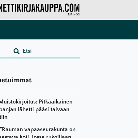
MAINOS
uetuimmat
Muistokirjoitus: Pitkäaikainen
panjan lähetti pääsi taivaan
tiin
”Rauman vapaaseurakunta on
kastava koti, jossa rukoillaan