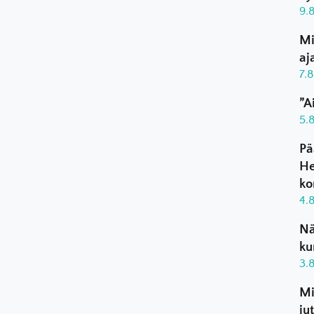
9.
Mi
aj
7.
”A
5.
Pä
He
ko
4.
Nä
ku
3.
Mi
ju