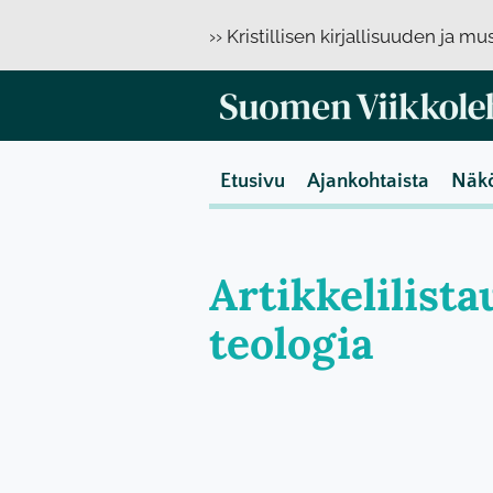
›› Kristillisen kirjallisuuden ja m
Etusivu
Ajankohtaista
Näk
Artikkelilist
teologia