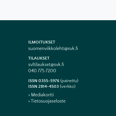
ILMOITUKSET
suomenviikkolehti@svk.fi
TILAUKSET
svltilaukset@svk.fi
040 775 7200
ISSN 0355-5976
(painettu)
ISSN 2814-4503
(verkko)
> Mediakortti
> Tietosuojaseloste