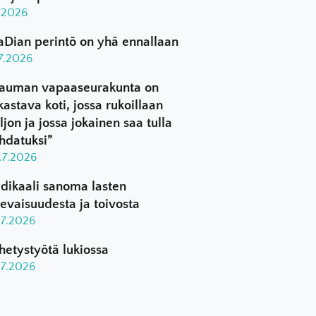
8.2026
aDian perintö on yhä ennallaan
.7.2026
auman vapaaseurakunta on
kastava koti, jossa rukoillaan
ljon ja jossa jokainen saa tulla
hdatuksi”
.7.2026
dikaali sanoma lasten
levaisuudesta ja toivosta
.7.2026
hetystyötä lukiossa
.7.2026