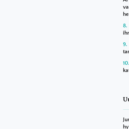
va
he
ih
ta
ka
U
Ju
hy