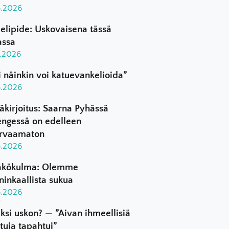
8.2026
elipide: Uskovaisena tässä
assa
8.2026
i näinkin voi katuevankelioida”
8.2026
äkirjoitus: Saarna Pyhässä
ngessä on edelleen
rvaamaton
8.2026
kökulma: Olemme
ninkaallista sukua
8.2026
ksi uskon? — ”Aivan ihmeellisiä
ttuja tapahtui”