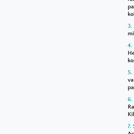
pa
ko
mi
He
ko
va
pa
Ra
Ki
Ar