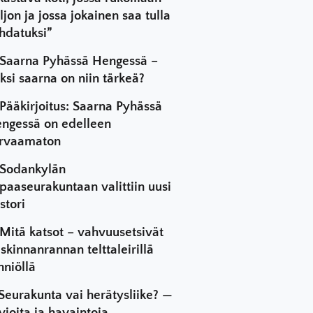
ljon ja jossa jokainen saa tulla
hdatuksi”
Saarna Pyhässä Hengessä –
ksi saarna on niin tärkeä?
Pääkirjoitus: Saarna Pyhässä
ngessä on edelleen
rvaamaton
Sodankylän
paaseurakuntaan valittiin uusi
stori
Mitä katsot – vahvuusetsivät
skinnanrannan telttaleirillä
hniöllä
Seurakunta vai herätysliike? —
vioita ja havaintoja