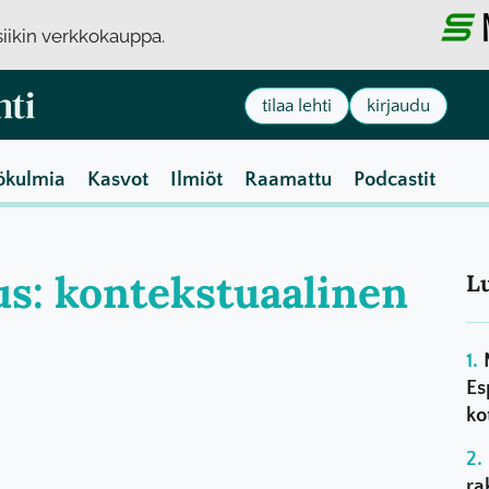
usiikin verkkokauppa.
tilaa lehti
kirjaudu
ökulmia
Kasvot
Ilmiöt
Raamattu
Podcastit
aus: kontekstuaalinen
L
Es
ko
ra