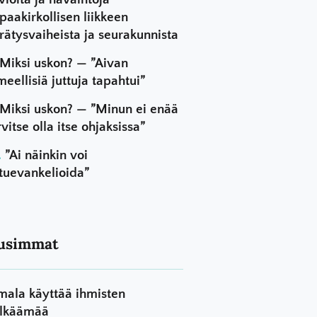
paakirkollisen liikkeen
rätysvaiheista ja seurakunnista
Miksi uskon? — ”Aivan
meellisiä juttuja tapahtui”
Miksi uskon? — ”Minun ei enää
rvitse olla itse ohjaksissa”
”Ai näinkin voi
tuevankelioida”
usimmat
mala käyttää ihmisten
lkäämää