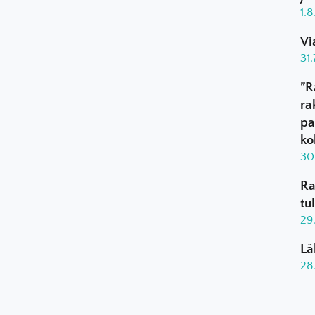
1.
Vi
31
”R
ra
pa
ko
30
Ra
tu
29
Lä
28