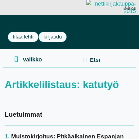
MAINOS
tilaa lehti
kirjaudu
Artikkelilistaus: katutyö
Luetuimmat
Muistokirjoitus: Pitkäaikainen Espanjan