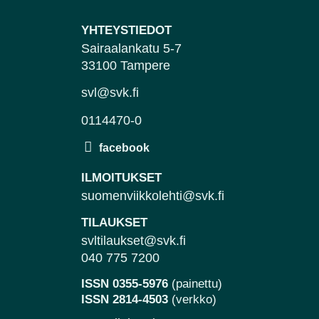
YHTEYSTIEDOT
Sairaalankatu 5-7
33100 Tampere
svl@svk.fi
0114470-0
ILMOITUKSET
suomenviikkolehti@svk.fi
TILAUKSET
svltilaukset@svk.fi
040 775 7200
ISSN 0355-5976
(painettu)
ISSN 2814-4503
(verkko)