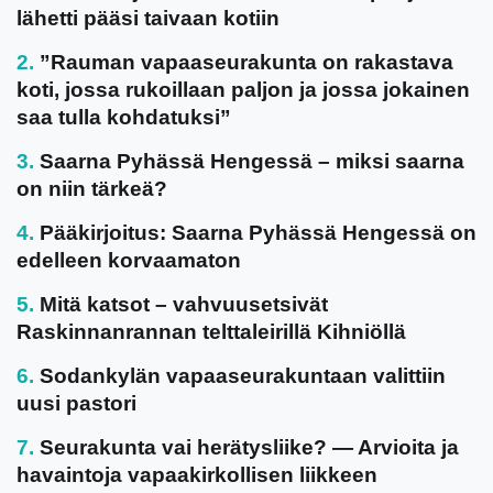
lähetti pääsi taivaan kotiin
”Rauman vapaaseurakunta on rakastava
koti, jossa rukoillaan paljon ja jossa jokainen
saa tulla kohdatuksi”
Saarna Pyhässä Hengessä – miksi saarna
on niin tärkeä?
Pääkirjoitus: Saarna Pyhässä Hengessä on
edelleen korvaamaton
Mitä katsot – vahvuusetsivät
Raskinnanrannan telttaleirillä Kihniöllä
Sodankylän vapaaseurakuntaan valittiin
uusi pastori
Seurakunta vai herätysliike? — Arvioita ja
havaintoja vapaakirkollisen liikkeen