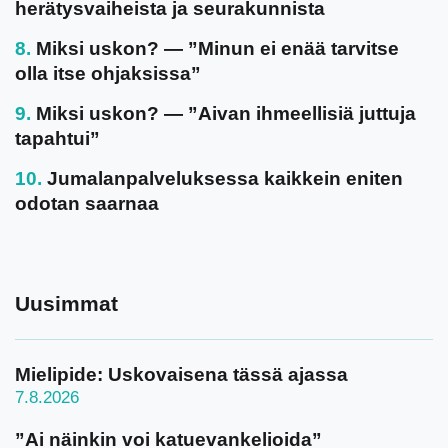
herätysvaiheista ja seurakunnista
Miksi uskon? — ”Minun ei enää tarvitse
olla itse ohjaksissa”
Miksi uskon? — ”Aivan ihmeellisiä juttuja
tapahtui”
Jumalanpalveluksessa kaikkein eniten
odotan saarnaa
Uusimmat
Mielipide: Uskovaisena tässä ajassa
7.8.2026
”Ai näinkin voi katuevankelioida”