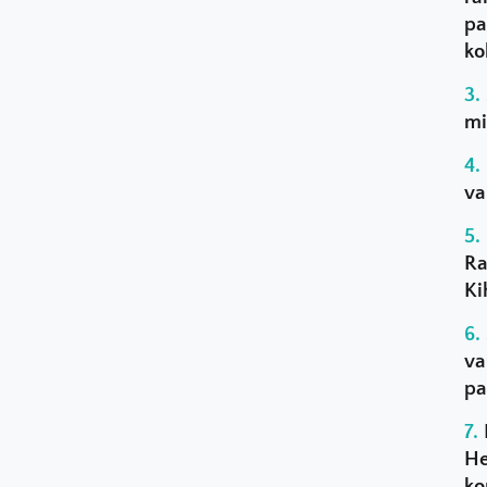
pa
ko
mi
va
Ra
Ki
va
pa
He
ko