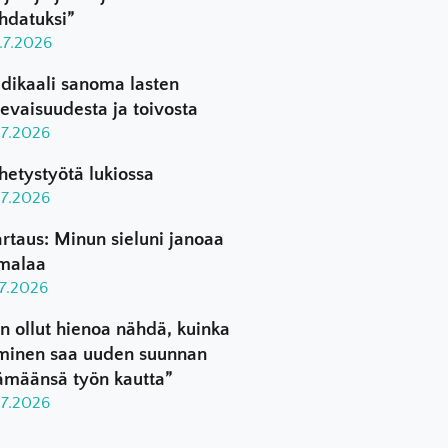
hdatuksi”
.7.2026
dikaali sanoma lasten
levaisuudesta ja toivosta
.7.2026
hetystyötä lukiossa
.7.2026
rtaus: Minun sieluni janoaa
malaa
.7.2026
n ollut hienoa nähdä, kuinka
minen saa uuden suunnan
ämäänsä työn kautta”
.7.2026