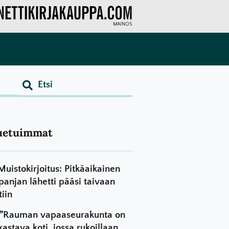
MAINOS
uetuimmat
Muistokirjoitus: Pitkäaikainen
panjan lähetti pääsi taivaan
tiin
”Rauman vapaaseurakunta on
kastava koti, jossa rukoillaan