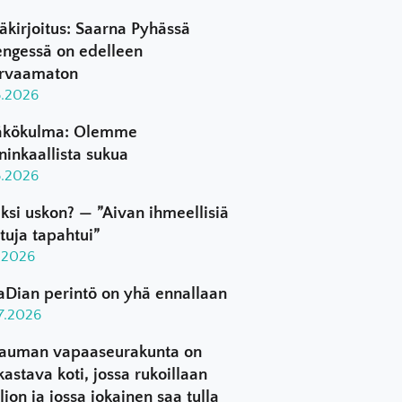
äkirjoitus: Saarna Pyhässä
ngessä on edelleen
rvaamaton
8.2026
kökulma: Olemme
ninkaallista sukua
8.2026
ksi uskon? — ”Aivan ihmeellisiä
ttuja tapahtui”
8.2026
aDian perintö on yhä ennallaan
.7.2026
auman vapaaseurakunta on
kastava koti, jossa rukoillaan
ljon ja jossa jokainen saa tulla