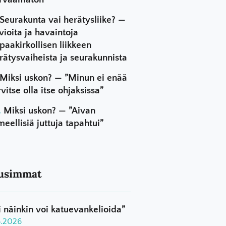
Seurakunta vai herätysliike? —
vioita ja havaintoja
paakirkollisen liikkeen
rätysvaiheista ja seurakunnista
Miksi uskon? — ”Minun ei enää
rvitse olla itse ohjaksissa”
Miksi uskon? — ”Aivan
meellisiä juttuja tapahtui”
usimmat
i näinkin voi katuevankelioida”
8.2026