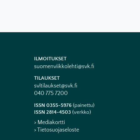
ILMOITUKSET
suomenviikkolehti@svk.fi
TILAUKSET
svltilaukset@svk.fi
040 775 7200
ISSN 0355-5976
(painettu)
ISSN 2814-4503
(verkko)
> Mediakortti
> Tietosuojaseloste