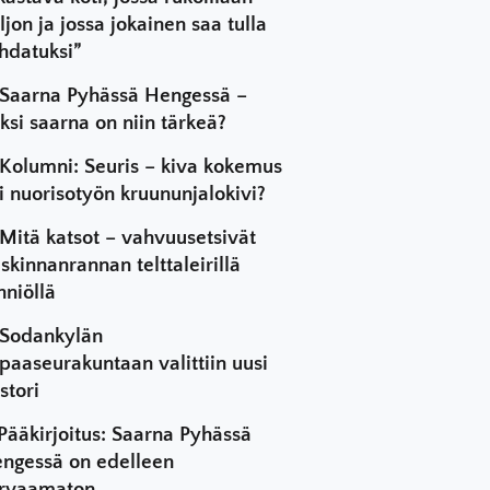
ljon ja jossa jokainen saa tulla
hdatuksi”
Saarna Pyhässä Hengessä –
ksi saarna on niin tärkeä?
Kolumni: Seuris – kiva kokemus
i nuorisotyön kruununjalokivi?
Mitä katsot – vahvuusetsivät
skinnanrannan telttaleirillä
hniöllä
Sodankylän
paaseurakuntaan valittiin uusi
stori
Pääkirjoitus: Saarna Pyhässä
ngessä on edelleen
rvaamaton