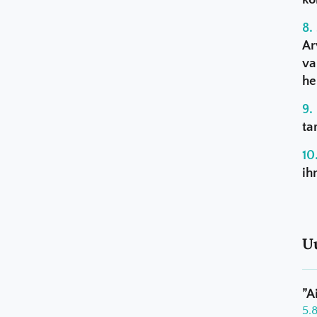
Ar
va
he
ta
ih
U
”A
5.