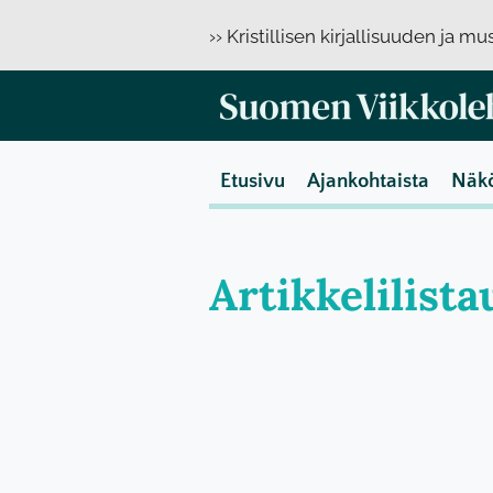
›› Kristillisen kirjallisuuden ja m
Etusivu
Ajankohtaista
Näk
Artikkelilista