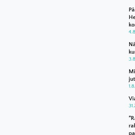
Pä
He
ko
4.
Nä
ku
3.
Mi
ju
1.
Vi
31
”R
ra
pa