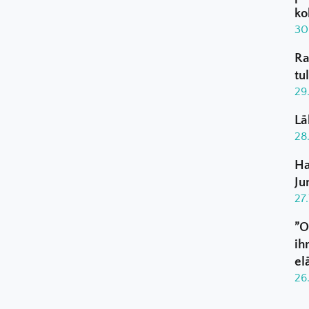
ko
30
Ra
tu
29
Lä
28
Ha
Ju
27
”O
ih
el
26