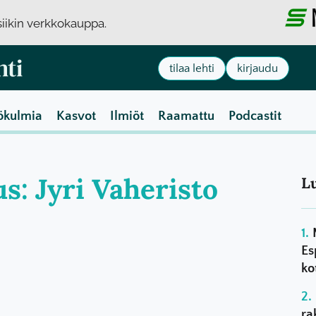
usiikin verkkokauppa.
tilaa lehti
kirjaudu
ökulmia
Kasvot
Ilmiöt
Raamattu
Podcastit
us: Jyri Vaheristo
L
Es
ko
ra