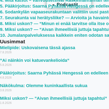
Mitä katsot – vahvuusetsivät Raskinnanrannan teltt
Podcastit
Pääkirjoitus: Saarna Pyhässä Hengessä on edell
Sodankylän vapaaseurakuntaan valittiin uusi past
Seurakunta vai herätysliike? — Arvioita ja havaint
Miksi uskon? — ”Minun ei enää tarvitse olla itse 
Miksi uskon? — ”Aivan ihmeellisiä juttuja tapahtu
Jumalanpalveluksessa kaikkein eniten odotan s
Uusimmat
Mielipide: Uskovaisena tässä ajassa
7.8.2026
”Ai näinkin voi katuevankelioida”
5.8.2026
Pääkirjoitus: Saarna Pyhässä Hengessä on edellee
4.8.2026
Näkökulma: Olemme kuninkaallista sukua
3.8.2026
Miksi uskon? — ”Aivan ihmeellisiä juttuja tapahtui”
1.8.2026