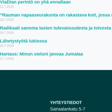
ViaDian perintö on yhä ennallaan
31.7.2026
”Rauman vapaaseurakunta on rakastava koti, jossa ru
30.7.2026
Radikaali sanoma lasten tulevaisuudesta ja toivosta
29.7.2026
Lähetystyötä lukiossa
28.7.2026
Hartaus: Minun sieluni janoaa Jumalaa
27.7.2026
YHTEYSTIEDOT
Sairaalankatu 5-7