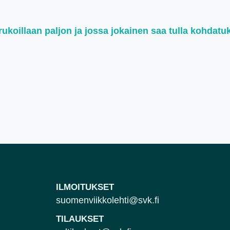
koillaan paljon ja jossa jokainen saa tulla kohdatu
ILMOITUKSET
suomenviikkolehti@svk.fi
TILAUKSET