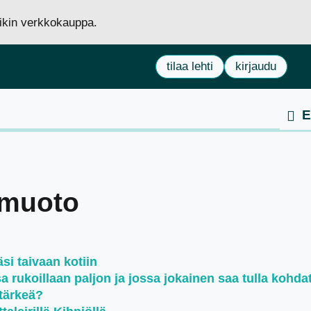
siikin verkkokauppa.
tilaa lehti
kirjaudu
usmuoto
si taivaan kotiin
rukoillaan paljon ja jossa jokainen saa tulla kohda
tärkeä?