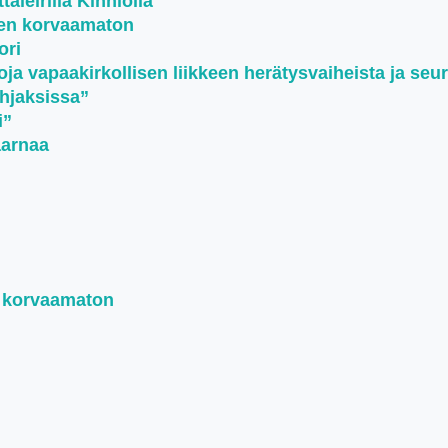
aleirillä Kihniöllä
een korvaamaton
ori
oja vapaakirkollisen liikkeen herätysvaiheista ja seu
ohjaksissa”
i”
aarnaa
n korvaamaton