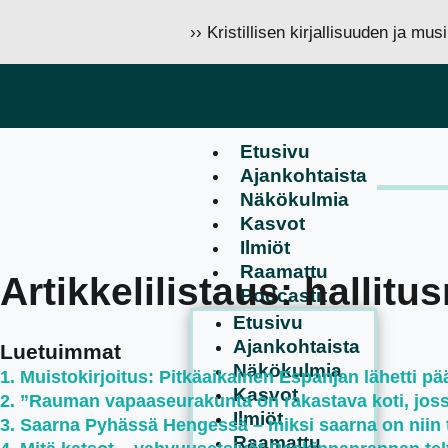
›› Kristillisen kirjallisuuden ja mu
Etusivu
Ajankohtaista
Näkökulmia
Kasvot
Ilmiöt
Raamattu
Artikkelilistaus: hallit
Podcastit
Etusivu
Ajankohtaista
Luetuimmat
Näkökulmia
Muistokirjoitus: Pitkäaikainen Espanjan lähetti pää
Kasvot
”Rauman vapaaseurakunta on rakastava koti, jossa 
Ilmiöt
Saarna Pyhässä Hengessä – miksi saarna on niin 
Raamattu