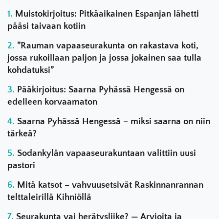
Muistokirjoitus: Pitkäaikainen Espanjan lähetti
pääsi taivaan kotiin
”Rauman vapaaseurakunta on rakastava koti,
jossa rukoillaan paljon ja jossa jokainen saa tulla
kohdatuksi”
Pääkirjoitus: Saarna Pyhässä Hengessä on
edelleen korvaamaton
Saarna Pyhässä Hengessä – miksi saarna on niin
tärkeä?
Sodankylän vapaaseurakuntaan valittiin uusi
pastori
Mitä katsot – vahvuusetsivät Raskinnanrannan
telttaleirillä Kihniöllä
Seurakunta vai herätysliike? — Arvioita ja