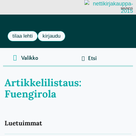
MAINOS
tilaa lehti
kirjaudu
Artikkelilistaus:
Fuengirola
Luetuimmat