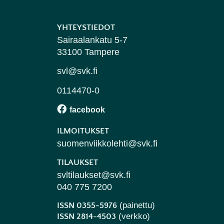
YHTEYSTIEDOT
Sairaalankatu 5-7
33100 Tampere
svl@svk.fi
0114470-0
ILMOITUKSET
suomenviikkolehti@svk.fi
TILAUKSET
svltilaukset@svk.fi
040 775 7200
(painettu)
ISSN 0355-5976
(verkko)
ISSN 2814-4503