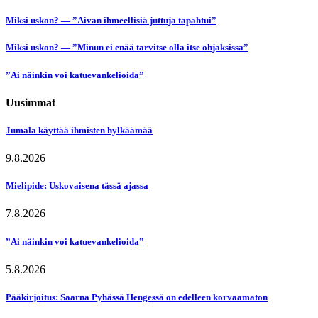
Miksi uskon? — ”Aivan ihmeellisiä juttuja tapahtui”
Miksi uskon? — ”Minun ei enää tarvitse olla itse ohjaksissa”
”Ai näinkin voi katuevankelioida”
Uusimmat
Jumala käyttää ihmisten hylkäämää
9.8.2026
Mielipide: Uskovaisena tässä ajassa
7.8.2026
”Ai näinkin voi katuevankelioida”
5.8.2026
Pääkirjoitus: Saarna Pyhässä Hengessä on edelleen korvaamaton