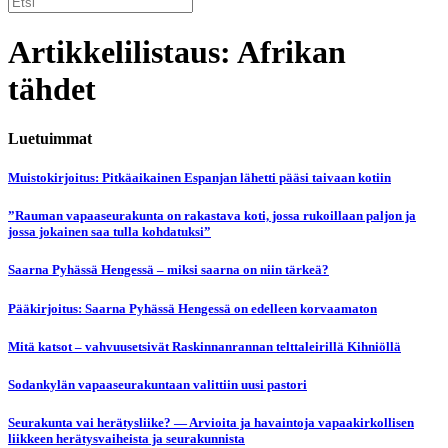
Artikkelilistaus: Afrikan
tähdet
Luetuimmat
Muistokirjoitus: Pitkäaikainen Espanjan lähetti pääsi taivaan kotiin
”Rauman vapaaseurakunta on rakastava koti, jossa rukoillaan paljon ja
jossa jokainen saa tulla kohdatuksi”
Saarna Pyhässä Hengessä – miksi saarna on niin tärkeä?
Pääkirjoitus: Saarna Pyhässä Hengessä on edelleen korvaamaton
Mitä katsot – vahvuusetsivät Raskinnanrannan telttaleirillä Kihniöllä
Sodankylän vapaaseurakuntaan valittiin uusi pastori
Seurakunta vai herätysliike? — Arvioita ja havaintoja vapaakirkollisen
liikkeen herätysvaiheista ja seurakunnista