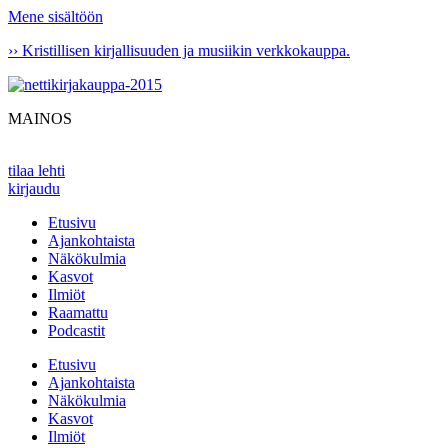
Mene sisältöön
›› Kristillisen kirjallisuuden ja musiikin verkkokauppa.
MAINOS
tilaa lehti
kirjaudu
Etusivu
Ajankohtaista
Näkökulmia
Kasvot
Ilmiöt
Raamattu
Podcastit
Etusivu
Ajankohtaista
Näkökulmia
Kasvot
Ilmiöt