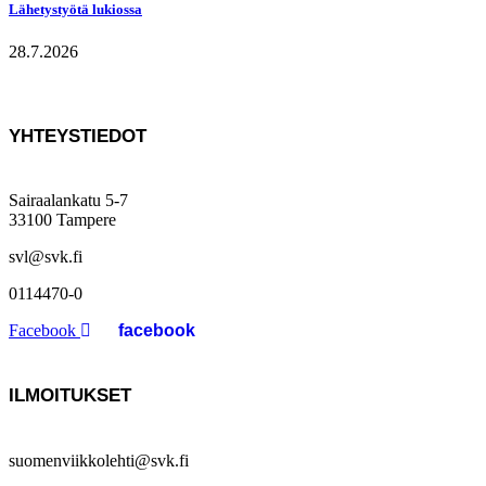
Lähetystyötä lukiossa
28.7.2026
YHTEYSTIEDOT
Sairaalankatu 5-7
33100 Tampere
svl@svk.fi
0114470-0
Facebook
ILMOITUKSET
suomenviikkolehti@svk.fi