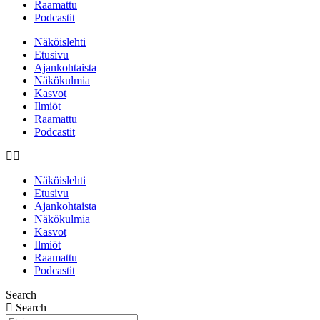
Raamattu
Podcastit
Näköislehti
Etusivu
Ajankohtaista
Näkökulmia
Kasvot
Ilmiöt
Raamattu
Podcastit
Näköislehti
Etusivu
Ajankohtaista
Näkökulmia
Kasvot
Ilmiöt
Raamattu
Podcastit
Search
Search