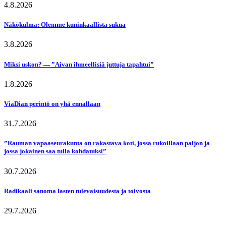
4.8.2026
Näkökulma: Olemme kuninkaallista sukua
3.8.2026
Miksi uskon? — ”Aivan ihmeellisiä juttuja tapahtui”
1.8.2026
ViaDian perintö on yhä ennallaan
31.7.2026
”Rauman vapaaseurakunta on rakastava koti, jossa rukoillaan paljon ja
jossa jokainen saa tulla kohdatuksi”
30.7.2026
Radikaali sanoma lasten tulevaisuudesta ja toivosta
29.7.2026