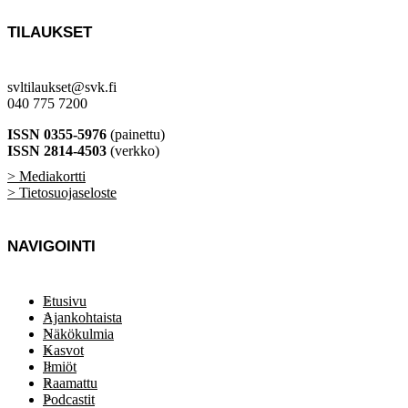
TILAUKSET
svltilaukset@svk.fi
040 775 7200
ISSN 0355-5976
(painettu)
ISSN 2814-4503
(verkko)
> Mediakortti
> Tietosuojaseloste
NAVIGOINTI
Etusivu
Ajankohtaista
Näkökulmia
Kasvot
Ilmiöt
Raamattu
Podcastit