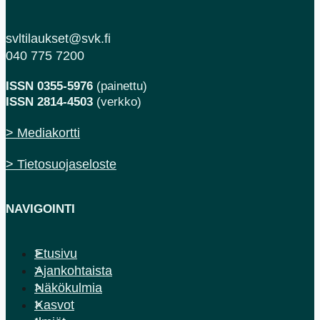
svltilaukset@svk.fi
040 775 7200
ISSN 0355-5976
(painettu)
ISSN 2814-4503
(verkko)
> Mediakortti
> Tietosuojaseloste
NAVIGOINTI
Etusivu
Ajankohtaista
Näkökulmia
Kasvot