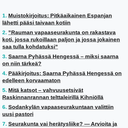
Muistokirjoitus: Pitkäaikainen Espanjan
lähetti pääsi taivaan kotiin
”Rauman vapaaseurakunta on rakastava
koti, jossa rukoillaan paljon ja jossa jokainen
saa tulla kohdatuksi”
Saarna Pyhässä Hengessä – miksi saarna
on niin tärkeä?
Pääkirjoitus: Saarna Pyhässä Hengessä on
edelleen korvaamaton
Mitä katsot – vahvuusetsivät
Raskinnanrannan telttaleirillä Kihniöllä
Sodankylän vapaaseurakuntaan valittiin
uusi pastori
Seurakunta vai herätysliike? — Arvioita ja