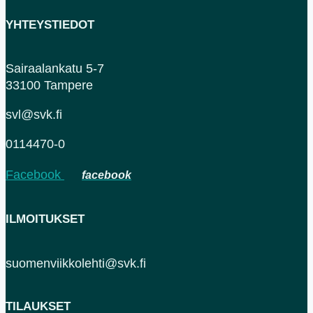
YHTEYSTIEDOT
Sairaalankatu 5-7
33100 Tampere
svl@svk.fi
0114470-0
Facebook
ILMOITUKSET
suomenviikkolehti@svk.fi
TILAUKSET