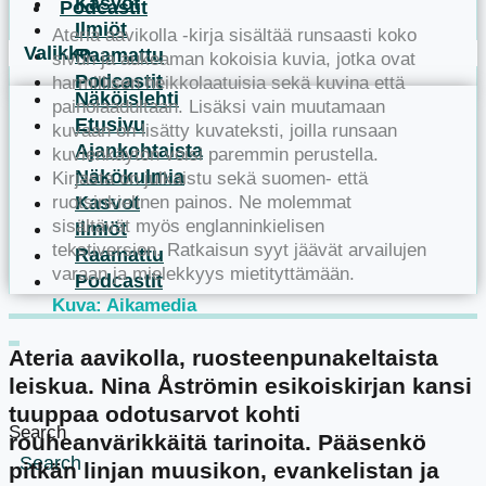
Kasvot
Podcastit
Ilmiöt
Ateria aavikolla -kirja sisältää runsaasti koko
Raamattu
sivun ja aukeaman kokoisia kuvia, jotka ovat
Podcastit
harmillisen heikkolaatuisia sekä kuvina että
Näköislehti
painolaadultaan. Lisäksi vain muutamaan
Etusivu
kuvaan on lisätty kuvateksti, joilla runsaan
Ajankohtaista
kuvienkäytön voisi paremmin perustella.
Näkökulmia
Kirjasta on julkaistu sekä suomen- että
Kasvot
ruotsinkielinen painos. Ne molemmat
sisältävät myös englanninkielisen
Ilmiöt
tekstiversion. Ratkaisun syyt jäävät arvailujen
Raamattu
varaan ja mielekkyys mietityttämään.
Podcastit
Kuva: Aikamedia
Ateria aavikolla, ruosteenpunakeltaista
leiskua. Nina Åströmin esikoiskirjan kansi
tuuppaa odotusarvot kohti
Search
rouheanvärikkäitä tarinoita. Pääsenkö
Search
pitkän linjan muusikon, evankelistan ja