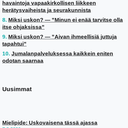
havaintoja vapaakirkollisen liikkeen
herätysvaiheista ja seurakunnista
Miksi uskon? — ”Minun ei enää tarvitse olla
itse ohjaksissa”
Miksi uskon? — ”Aivan ihmeellisiä juttuja
tapahtui”
Jumalanpalveluksessa kaikkein eniten
odotan saarnaa
Uusimmat
Mielipide: Uskovaisena tässä ajassa