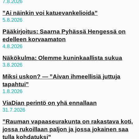
7.8.2026
”Ai näinkin voi katuevankelioida”
5.8.2026
Pääkirjoitus: Saarna Pyhässä Hengessä on
edelleen korvaamaton
4.8.2026
Näkökulma: Olemme kuninkaallista sukua
3.8.2026
Miksi uskon? — ”Aivan ihmeellisiä juttuja
tapahtui”
1.8.2026
ViaDian perintö on yhä ennallaan
31.7.2026
”Rauman vapaaseurakunta on rakastava koti,
jossa rukoillaan paljon ja jossa jokainen saa
tulla kohdatuksi”