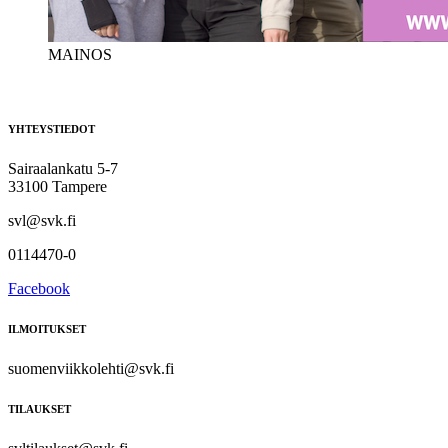
MAINOS
YHTEYSTIEDOT
Sairaalankatu 5-7
33100 Tampere
svl@svk.fi
0114470-0
Facebook
ILMOITUKSET
suomenviikkolehti@svk.fi
TILAUKSET