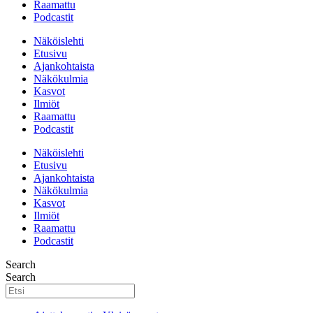
Raamattu
Podcastit
Näköislehti
Etusivu
Ajankohtaista
Näkökulmia
Kasvot
Ilmiöt
Raamattu
Podcastit
Näköislehti
Etusivu
Ajankohtaista
Näkökulmia
Kasvot
Ilmiöt
Raamattu
Podcastit
Search
Search