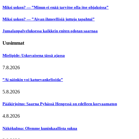
Miksi uskon? — ”Minun ei enää tarvitse olla itse ohjaksissa”
Miksi uskon? — ”Aivan ihmeellisiä juttuja tapahtui”
Jumalanpalveluksessa kaikkein eniten odotan saarnaa
Uusimmat
Mielipide: Uskovaisena tässä ajassa
7.8.2026
”Ai näinkin voi katuevankelioida”
5.8.2026
Pääkirjoitus: Saarna Pyhässä Hengessä on edelleen korvaamaton
4.8.2026
Näkökulma: Olemme kuninkaallista sukua