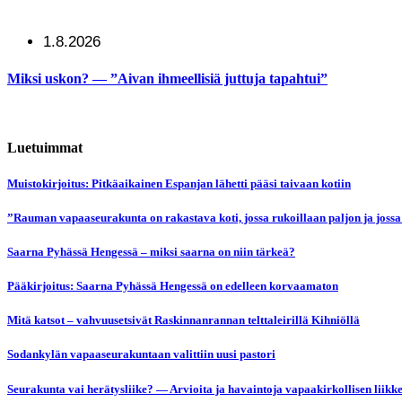
1.8.2026
Miksi uskon? — ”Aivan ihmeellisiä juttuja tapahtui”
Luetuimmat
Muistokirjoitus: Pitkäaikainen Espanjan lähetti pääsi taivaan kotiin
”Rauman vapaaseurakunta on rakastava koti, jossa rukoillaan paljon ja jossa
Saarna Pyhässä Hengessä – miksi saarna on niin tärkeä?
Pääkirjoitus: Saarna Pyhässä Hengessä on edelleen korvaamaton
Mitä katsot – vahvuusetsivät Raskinnanrannan telttaleirillä Kihniöllä
Sodankylän vapaaseurakuntaan valittiin uusi pastori
Seurakunta vai herätysliike? — Arvioita ja havaintoja vapaakirkollisen liikk