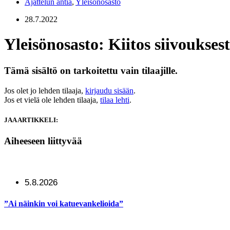
Ajattelun antia
,
Yleisönosasto
28.7.2022
Yleisönosasto: Kiitos siivoukses
Tämä sisältö on tarkoitettu vain tilaajille.
Jos olet jo lehden tilaaja,
kirjaudu sisään
.
Jos et vielä ole lehden tilaaja,
tilaa lehti
.
JAA ARTIKKELI:
Aiheeseen liittyvää
5.8.2026
”Ai näinkin voi katuevankelioida”