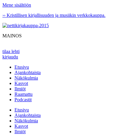
Mene sisältöön
›› Kristillisen kirjallisuuden ja musiikin verkkokauppa.
MAINOS
tilaa lehti
kirjaudu
Etusivu
Ajankohtaista
Näkökulmia
Kasvot
Ilmiöt
Raamattu
Podcastit
Etusivu
Ajankohtaista
Näkökulmia
Kasvot
Ilmiöt