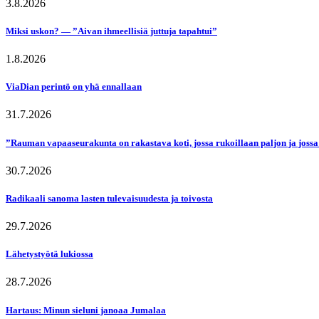
3.8.2026
Miksi uskon? — ”Aivan ihmeellisiä juttuja tapahtui”
1.8.2026
ViaDian perintö on yhä ennallaan
31.7.2026
”Rauman vapaaseurakunta on rakastava koti, jossa rukoillaan paljon ja jossa
30.7.2026
Radikaali sanoma lasten tulevaisuudesta ja toivosta
29.7.2026
Lähetystyötä lukiossa
28.7.2026
Hartaus: Minun sieluni janoaa Jumalaa