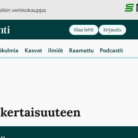
usiikin verkkokauppa.
tilaa lehti
kirjaudu
ökulmia
Kasvot
Ilmiöt
Raamattu
Podcastit
nkertaisuuteen