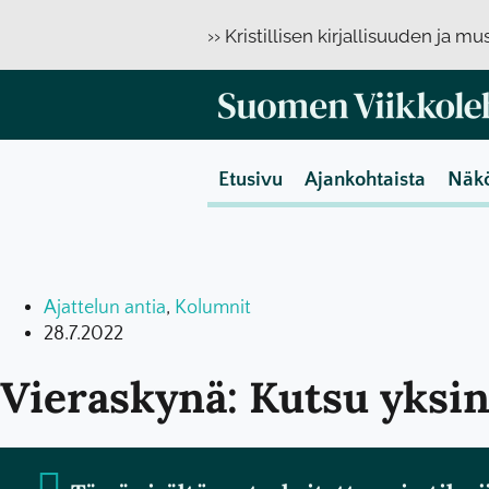
›› Kristillisen kirjallisuuden ja m
Etusivu
Ajankohtaista
Näk
Ajattelun antia
,
Kolumnit
28.7.2022
Vieraskynä: Kutsu yksi