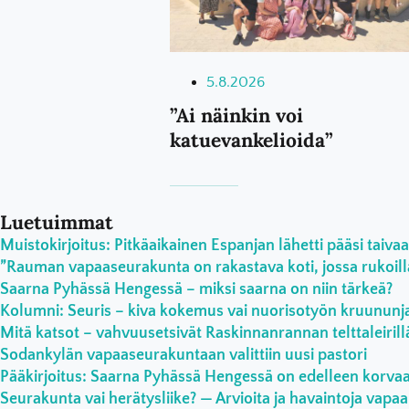
5.8.2026
”Ai näinkin voi
katuevankelioida”
Luetuimmat
Muistokirjoitus: Pitkäaikainen Espanjan lähetti pääsi taivaa
”Rauman vapaaseurakunta on rakastava koti, jossa rukoilla
Saarna Pyhässä Hengessä – miksi saarna on niin tärkeä?
Kolumni: Seuris – kiva kokemus vai nuorisotyön kruununja
Mitä katsot – vahvuusetsivät Raskinnanrannan telttaleirill
Sodankylän vapaaseurakuntaan valittiin uusi pastori
Pääkirjoitus: Saarna Pyhässä Hengessä on edelleen korv
Seurakunta vai herätysliike? — Arvioita ja havaintoja vapaa