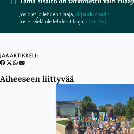
Tämä sisältö on tarkoitettu vain tilaaji
Jos olet jo lehden tilaaja,
kirjaudu sisään
.
Jos et vielä ole lehden tilaaja,
tilaa lehti
.
JAA ARTIKKELI:
Aiheeseen liittyvää