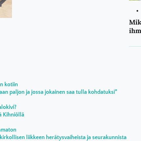
Mik
ihm
n kotiin
an paljon ja jossa jokainen saa tulla kohdatuksi”
lokivi?
ä Kihniöllä
aamaton
kirkollisen liikkeen herätysvaiheista ja seurakunnista