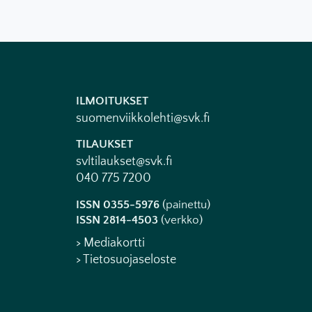
ILMOITUKSET
suomenviikkolehti@svk.fi
TILAUKSET
svltilaukset@svk.fi
040 775 7200
ISSN 0355-5976
(painettu)
ISSN 2814-4503
(verkko)
> Mediakortti
> Tietosuojaseloste