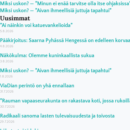
Miksi uskon? — ”Minun ei enää tarvitse olla itse ohjaksissa
Miksi uskon? — ”Aivan ihmeellisiä juttuja tapahtui”
Uusimmat
”Ai näinkin voi katuevankelioida”
5.8.2026
Pääkirjoitus: Saarna Pyhässä Hengessä on edelleen korv
4.8.2026
Näkökulma: Olemme kuninkaallista sukua
3.8.2026
Miksi uskon? — ”Aivan ihmeellisiä juttuja tapahtui”
1.8.2026
ViaDian perintö on yhä ennallaan
31.7.2026
”Rauman vapaaseurakunta on rakastava koti, jossa rukoilla
30.7.2026
Radikaali sanoma lasten tulevaisuudesta ja toivosta
29.7.2026