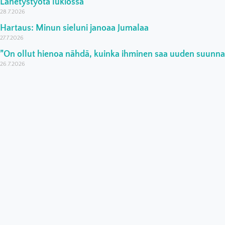
Lähetystyötä lukiossa
28.7.2026
Hartaus: Minun sieluni janoaa Jumalaa
27.7.2026
”On ollut hienoa nähdä, kuinka ihminen saa uuden suunn
26.7.2026