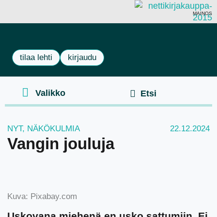
MAINOS
tilaa lehti
kirjaudu
NYT
,
NÄKÖKULMIA
22.12.2024
Vangin jouluja
Kuva: Pixabay.com
Uskovana miehenä en usko sattumiin. Ei