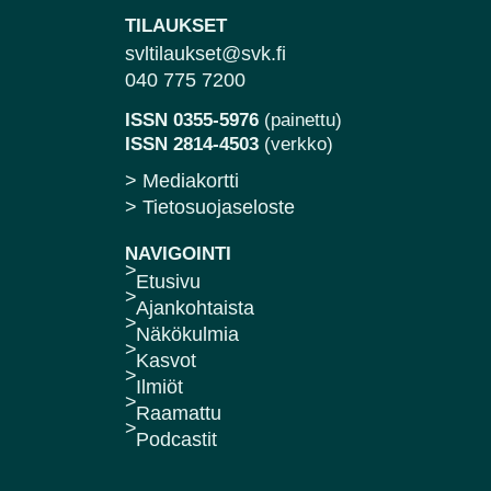
TILAUKSET
svltilaukset@svk.fi
040 775 7200
ISSN 0355-5976
(painettu)
ISSN 2814-4503
(verkko)
> Mediakortti
> Tietosuojaseloste
NAVIGOINTI
Etusivu
Ajankohtaista
Näkökulmia
Kasvot
Ilmiöt
Raamattu
Podcastit