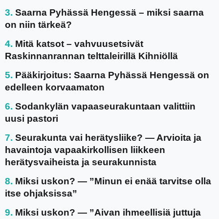
Saarna Pyhässä Hengessä – miksi saarna
on niin tärkeä?
Mitä katsot – vahvuusetsivät
Raskinnanrannan telttaleirillä Kihniöllä
Pääkirjoitus: Saarna Pyhässä Hengessä on
edelleen korvaamaton
Sodankylän vapaaseurakuntaan valittiin
uusi pastori
Seurakunta vai herätysliike? — Arvioita ja
havaintoja vapaakirkollisen liikkeen
herätysvaiheista ja seurakunnista
Miksi uskon? — ”Minun ei enää tarvitse olla
itse ohjaksissa”
Miksi uskon? — ”Aivan ihmeellisiä juttuja