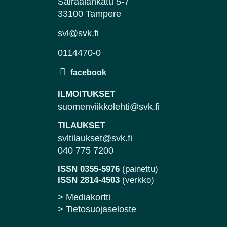
Sairaalankatu 5-7
33100 Tampere
svl@svk.fi
0114470-0
ILMOITUKSET
suomenviikkolehti@svk.fi
TILAUKSET
svltilaukset@svk.fi
040 775 7200
ISSN 0355-5976
(painettu)
ISSN 2814-4503
(verkko)
> Mediakortti
> Tietosuojaseloste