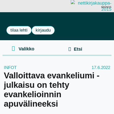
MAINOS
tilaa lehti
kirjaudu
INFOT
17.6.2022
Valloittava evankeliumi -
julkaisu on tehty
evankelioinnin
apuvälineeksi