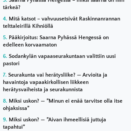
Saarna Pyhässä Hengessä – miksi saarna on niin
tärkeä?
Mitä katsot – vahvuusetsivät Raskinnanrannan
telttaleirillä Kihniöllä
Pääkirjoitus: Saarna Pyhässä Hengessä on
edelleen korvaamaton
Sodankylän vapaaseurakuntaan valittiin uusi
pastori
Seurakunta vai herätysliike? — Arvioita ja
havaintoja vapaakirkollisen liikkeen
herätysvaiheista ja seurakunnista
Miksi uskon? — ”Minun ei enää tarvitse olla itse
ohjaksissa”
Miksi uskon? — ”Aivan ihmeellisiä juttuja
tapahtui”