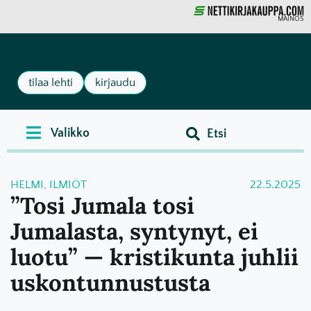
MAINOS
tilaa lehti
kirjaudu
HELMI
,
ILMIÖT
22.5.2025
”Tosi Jumala tosi
Jumalasta, syntynyt, ei
luotu” — kristikunta juhlii
uskontunnustusta