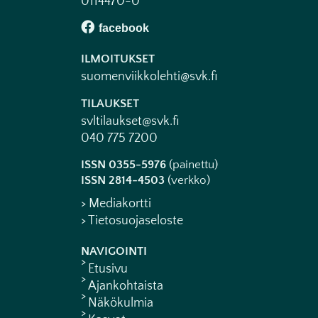
0114470-0
ILMOITUKSET
suomenviikkolehti@svk.fi
TILAUKSET
svltilaukset@svk.fi
040 775 7200
ISSN 0355-5976
(painettu)
ISSN 2814-4503
(verkko)
> Mediakortti
> Tietosuojaseloste
NAVIGOINTI
Etusivu
Ajankohtaista
Näkökulmia