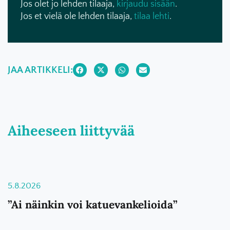
Jos olet jo lehden tilaaja,
kirjaudu sisään
.
Jos et vielä ole lehden tilaaja,
tilaa lehti
.
JAA ARTIKKELI:
Aiheeseen liittyvää
5.8.2026
”Ai näinkin voi katuevankelioida”